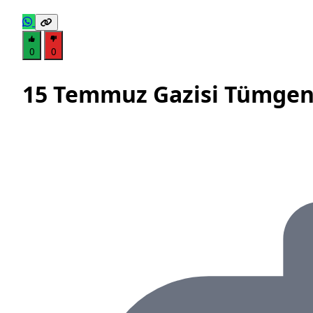
0
0
15 Temmuz Gazisi Tümgener