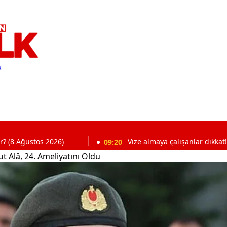
R
 2026)
09:20
Vize almaya çalışanlar dikkat! Bakanlık dü
 Alâ, 24. Ameliyatını Oldu