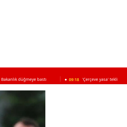
ğmeye bastı
09:18
'Çerçeve yasa' teklifi komisyonda kabu