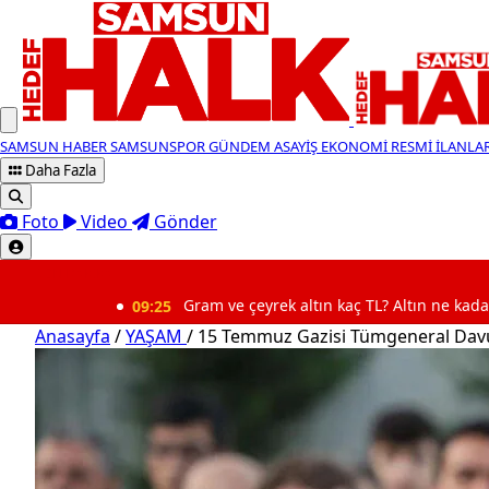
SAMSUN HABER
SAMSUNSPOR
GÜNDEM
ASAYİŞ
EKONOMİ
RESMİ İLANLA
Daha Fazla
Foto
Video
Gönder
SON DAKİKA
09:25
Gram ve çeyrek altın kaç TL? Altın ne kadar? (8 Ağustos
Anasayfa
/
YAŞAM
/
15 Temmuz Gazisi Tümgeneral Davut