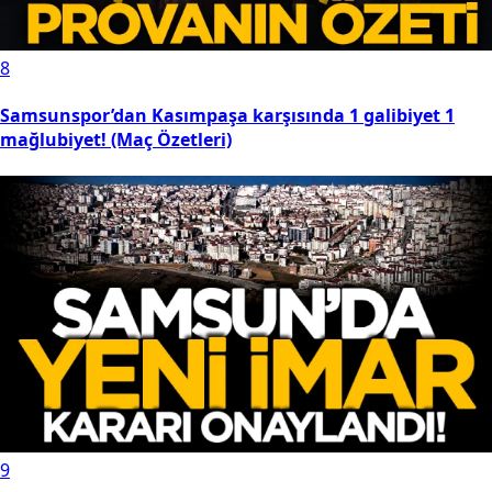
8
Samsunspor’dan Kasımpaşa karşısında 1 galibiyet 1
mağlubiyet! (Maç Özetleri)
9