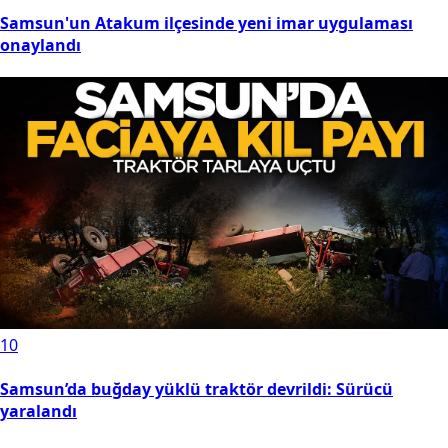
Samsun'un Atakum ilçesinde yeni imar uygulaması
onaylandı
10
Samsun’da buğday yüklü traktör devrildi: Sürücü
yaralandı