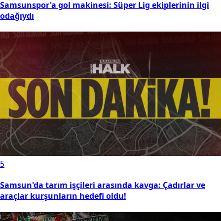
Samsunspor'a gol makinesi: Süper Lig ekiplerinin ilgi
odağıydı
5
Samsun'da tarım işçileri arasında kavga: Çadırlar ve
araçlar kurşunların hedefi oldu!