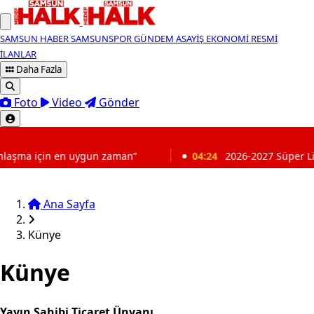
SAMSUN HABER
SAMSUNSPOR
GÜNDEM
ASAYİŞ
EKONOMİ
RESMİ
İLANLAR
Daha Fazla
Foto
Video
Gönder
SON DAKİKA
zaman”
04:24
2026-2027 Süper Lig ne zaman başlıyor? İşt
Ana Sayfa
Künye
Künye
Yayın Sahibi Ticaret Ünvanı