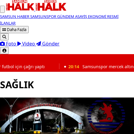
SAMSUN HABER
SAMSUNSPOR
GÜNDEM
ASAYİŞ
EKONOMİ
RESMİ
İLANLAR
Daha Fazla
Foto
Video
Gönder
SON DAKİKA
20:14
Samsunspor mercek altında! Oyuncular tek tek inc
SAĞLIK