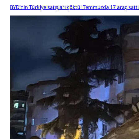
BYD’nin Türkiye satışları çöktü: Temmuzda 17 araç sattı