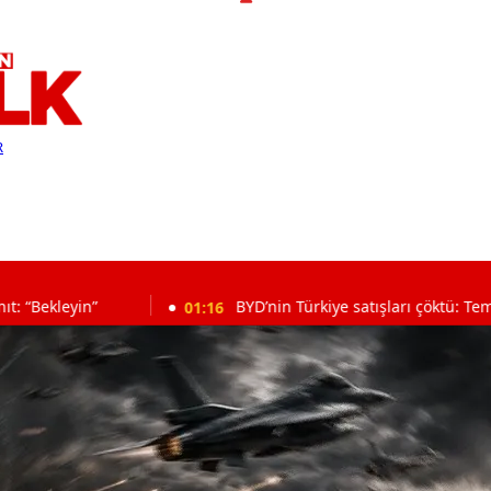
R
:16
BYD’nin Türkiye satışları çöktü: Temmuzda 17 araç sattı