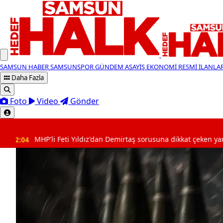
SAMSUN HABER
SAMSUNSPOR
GÜNDEM
ASAYİŞ
EKONOMİ
RESMİ İLANLA
Daha Fazla
Foto
Video
Gönder
SON DAKİKA
'dan Demirtaş sorusuna dikkat çeken yanıt: “Bekleyin”
01