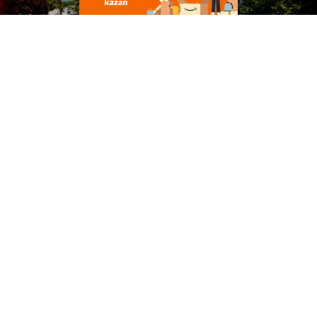
10
Samsun'da görme engelli yoluna araç işgali!
Son Eklenenler