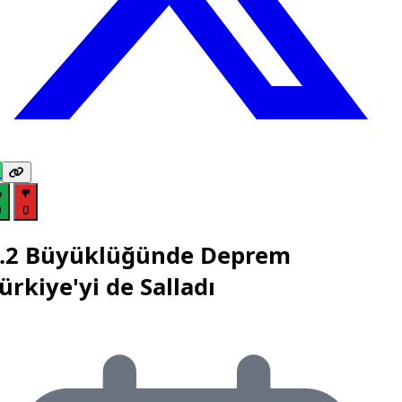
0
0
.2 Büyüklüğünde Deprem
ürkiye'yi de Salladı