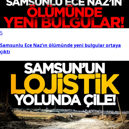
5
Samsunlu Ece Naz’ın ölümünde yeni bulgular ortaya
çıktı