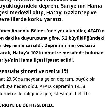
üyüklüğündeki deprem, Suriye'nin Hama
lçesi merkezli olup, Hatay, Gaziantep ve
evre illerde korku yarattı.
üney Anadolu Bölgesi'nde yer alan iller, AFAD'ın
on dakika duyurusuna göre, 5.2 büyüklüğündeki
ir depremle sarsıldı. Depremin merkez üssü
larak, Hatay’a 102 kilometre mesafede bulunan
uriye’nin Hama ilçesi işaret edildi.
EPREMİN ŞİDDETİ VE DERİNLİĞİ
aat 23.56’da meydana gelen deprem, büyük bir
orkuya neden oldu. AFAD, depremin 19.38
ilometre derinliğinde gerçekleştiğini belirtti.
ÜRKİYE’DE DE HİSSEDİLDİ