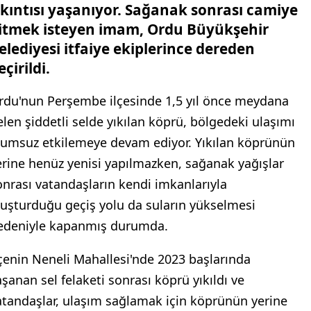
ıkıntısı yaşanıyor. Sağanak sonrası camiye
itmek isteyen imam, Ordu Büyükşehir
elediyesi itfaiye ekiplerince dereden
eçirildi.
rdu'nun Perşembe ilçesinde 1,5 yıl önce meydana
elen şiddetli selde yıkılan köprü, bölgedeki ulaşımı
lumsuz etkilemeye devam ediyor. Yıkılan köprünün
erine henüz yenisi yapılmazken, sağanak yağışlar
onrası vatandaşların kendi imkanlarıyla
luşturduğu geçiş yolu da suların yükselmesi
edeniyle kapanmış durumda.
lçenin Neneli Mahallesi'nde 2023 başlarında
aşanan sel felaketi sonrası köprü yıkıldı ve
atandaşlar, ulaşım sağlamak için köprünün yerine