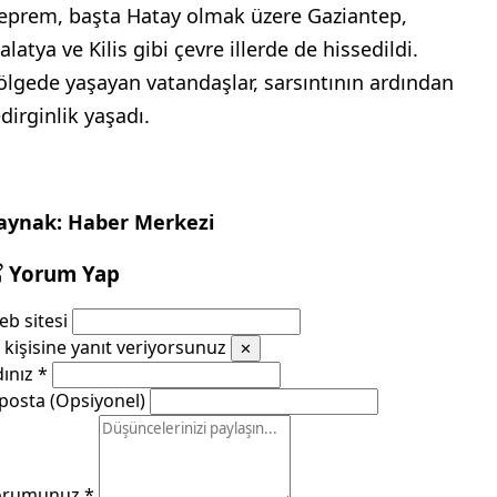
eprem, başta Hatay olmak üzere Gaziantep,
latya ve Kilis gibi çevre illerde de hissedildi.
ölgede yaşayan vatandaşlar, sarsıntının ardından
dirginlik yaşadı.
aynak: Haber Merkezi
Yorum Yap
b sitesi
kişisine yanıt veriyorsunuz
✕
dınız
*
posta (Opsiyonel)
orumunuz
*