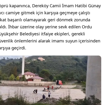
öprü kapanınca, Dereköy Camii İmam Hatibi Günay
vcı camiye gitmek için karşıya geçmeye çalıştı
akat başarılı olamayarak geri dönmek zorunda
aldı. İhbar üzerine olay yerine sevk edilen Ordu
üyükşehir Belediyesi itfaiye ekipleri, gerekli
üvenlik önlemlerini alarak imamı suyun içerisinden
rşıya geçirdi.