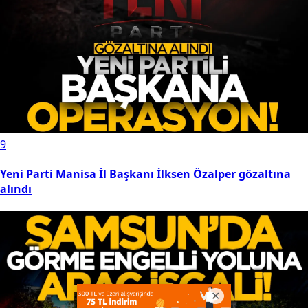
9
Yeni Parti Manisa İl Başkanı İlksen Özalper gözaltına
alındı