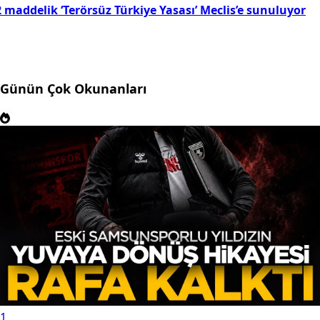
 maddelik ‘Terörsüz Türkiye Yasası’ Meclis’e sunuluyor
Günün Çok Okunanları
1