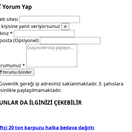
Yorum Yap
b sitesi
kişisine yanıt veriyorsunuz
✕
dınız
*
posta (Opsiyonel)
orumunuz
*
Yorumu Gönder
Güvenlik gereği ip adresiniz saklanmaktadır. 3. şahıslara
sinlikle paylaşılmamaktadır.
UNLAR DA İLGİNİZİ ÇEKEBİLİR
ftçi 20 ton karpuzu halka bedava dağıttı