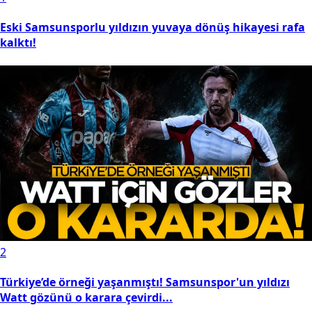
Eski Samsunsporlu yıldızın yuvaya dönüş hikayesi rafa
kalktı!
2
Türkiye’de örneği yaşanmıştı! Samsunspor'un yıldızı
Watt gözünü o karara çevirdi...