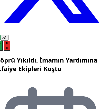
0
0
öprü Yıkıldı, İmamın Yardımına
tfaiye Ekipleri Koştu