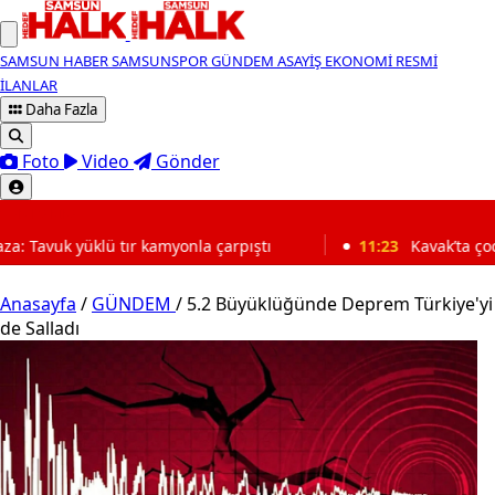
SAMSUN HABER
SAMSUNSPOR
GÜNDEM
ASAYİŞ
EKONOMİ
RESMİ
İLANLAR
Daha Fazla
Foto
Video
Gönder
SON DAKİKA
yonla çarpıştı
11:23
Kavak’ta çocuklar ve gençler için iş 
Anasayfa
/
GÜNDEM
/
5.2 Büyüklüğünde Deprem Türkiye'yi
de Salladı