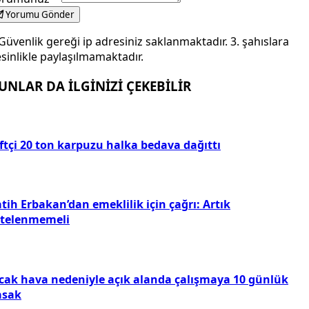
Yorumu Gönder
Güvenlik gereği ip adresiniz saklanmaktadır. 3. şahıslara
sinlikle paylaşılmamaktadır.
UNLAR DA İLGİNİZİ ÇEKEBİLİR
ftçi 20 ton karpuzu halka bedava dağıttı
tih Erbakan’dan emeklilik için çağrı: Artık
rtelenmemeli
ıcak hava nedeniyle açık alanda çalışmaya 10 günlük
asak