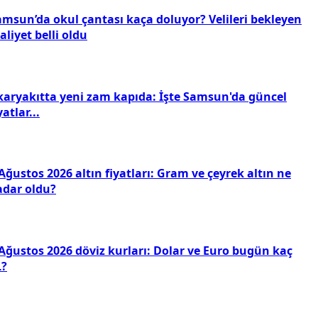
amsun’da okul çantası kaça doluyor? Velileri bekleyen
liyet belli oldu
karyakıtta yeni zam kapıda: İşte Samsun'da güncel
yatlar...
Ağustos 2026 altın fiyatları: Gram ve çeyrek altın ne
adar oldu?
 Ağustos 2026 döviz kurları: Dolar ve Euro bugün kaç
L?