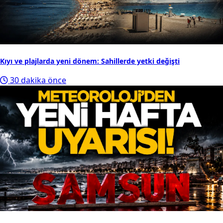
Kıyı ve plajlarda yeni dönem: Sahillerde yetki değişti
30 dakika önce