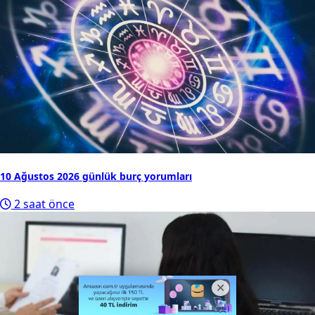
10 Ağustos 2026 günlük burç yorumları
2 saat önce