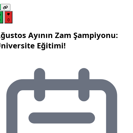
0
0
ğustos Ayının Zam Şampiyonu:
niversite Eğitimi!