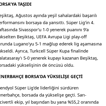
ORSA'YA TAŞIDI
eşiktaş, Ağustos ayında yeşil sahalardaki başarılı
erformansını borsaya da yansıttı. Süper Lig'in 4.
aftasında Sivasspor'u 1-0 yenerek puanını 9'a
ükselten Beşiktaş, UEFA Avrupa Ligi play-off
urunda Lugano'yu 5-1 mağlup ederek lig aşamasına
ükseldi. Ayrıca, Turkcell Süper Kupa finalinde
alatasaray'ı 5-0 yenerek kupayı kazanan Beşiktaş,
orsadaki yükselişinin de öncüsü oldu.
ENERBAHÇE BORSA'DA YÜKSELİŞE GEÇTİ
rendyol Süper Lig'de liderliğini sürdüren
enerbahçe, borsada da yükselişe geçti. Sarı-
acivertli ekip, yıl başından bu yana %55,2 oranında