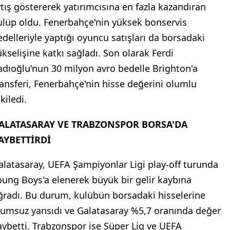
rtış göstererek yatırımcısına en fazla kazandıran
ulüp oldu. Fenerbahçe'nin yüksek bonservis
edelleriyle yaptığı oyuncu satışları da borsadaki
ükselişine katkı sağladı. Son olarak Ferdi
adıoğlu'nun 30 milyon avro bedelle Brighton'a
ransferi, Fenerbahçe'nin hisse değerini olumlu
kiledi.
ALATASARAY VE TRABZONSPOR BORSA'DA
AYBETTİRDİ
alatasaray, UEFA Şampiyonlar Ligi play-off turunda
oung Boys'a elenerek büyük bir gelir kaybına
ğradı. Bu durum, kulübün borsadaki hisselerine
lumsuz yansıdı ve Galatasaray %5,7 oranında değer
aybetti. Trabzonspor ise Süper Lig ve UEFA