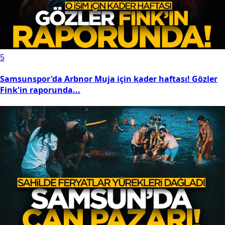
5
Samsunspor'da Arbnor Muja için kader haftası! Gözler
Fink'in raporunda...