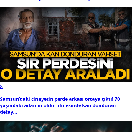
8
Samsun’daki cinayetin perde arkası ortaya çıktı! 70
yaşındaki adamın öldürülmesinde kan donduran
detay...