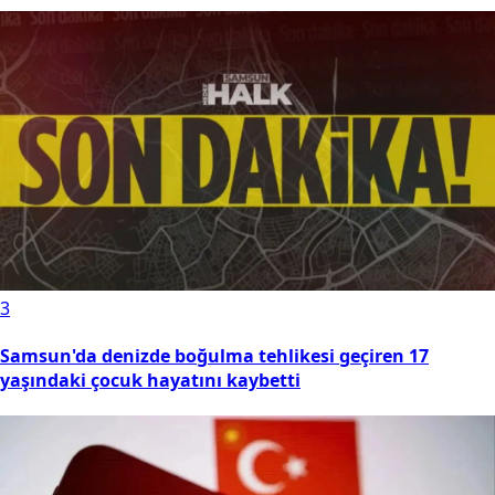
3
Samsun'da denizde boğulma tehlikesi geçiren 17
yaşındaki çocuk hayatını kaybetti