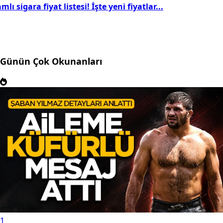
mlı sigara fiyat listesi! İşte yeni fiyatlar...
Günün Çok Okunanları
1