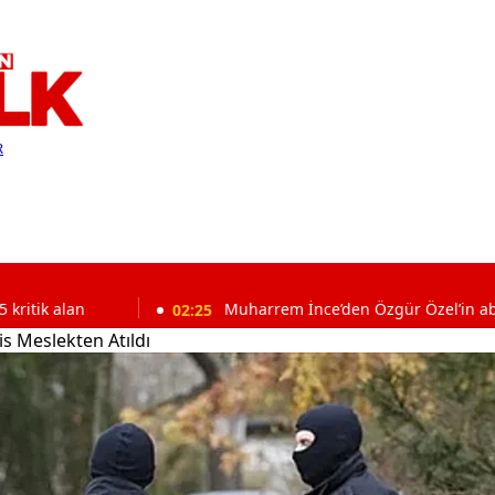
R
02:25
Muharrem İnce’den Özgür Özel’in abdest görüntül
s Meslekten Atıldı