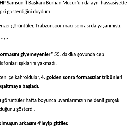
P Samsun İl Başkanı Burhan Mucur’un da aynı hassasiyette
pki gösterdiğini duydum.
nzer görüntüler, Trabzonspor maçı sonrası da yaşanmıştı.
****
Formasını giyemeyenler”
55. dakika şovunda cep
lefonları ışıklarını yakmadı.
ten içe kahroldular,
4. golden sonra formasızlar tribünleri
şaltmaya başladı.
 görüntüler hafta boyunca uyarılarımızın ne denli gerçek
duğunu gösterdi.
lmuşun arkasını 4’leyip gittiler.