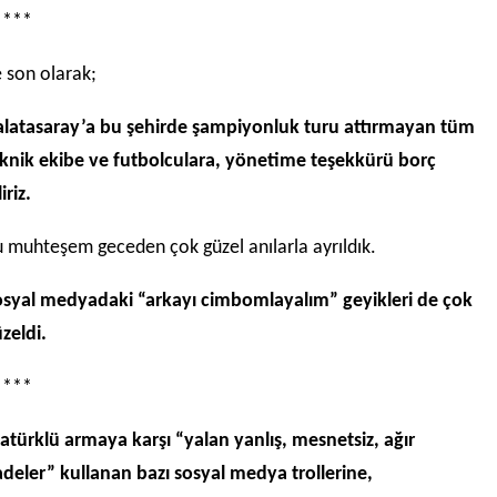
****
 son olarak;
latasaray’a bu şehirde şampiyonluk turu attırmayan tüm
knik ekibe ve futbolculara, yönetime teşekkürü borç
liriz.
 muhteşem geceden çok güzel anılarla ayrıldık.
syal medyadaki “arkayı cimbomlayalım” geyikleri de çok
zeldi.
****
atürklü armaya karşı “yalan yanlış, mesnetsiz, ağır
adeler” kullanan bazı sosyal medya trollerine,