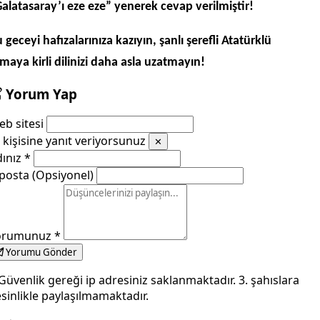
alatasaray’ı eze eze” yenerek cevap verilmiştir!
 geceyi hafızalarınıza kazıyın, şanlı şerefli Atatürklü
maya kirli dilinizi daha asla uzatmayın!
Yorum Yap
b sitesi
kişisine yanıt veriyorsunuz
✕
dınız
*
posta (Opsiyonel)
orumunuz
*
Yorumu Gönder
Güvenlik gereği ip adresiniz saklanmaktadır. 3. şahıslara
sinlikle paylaşılmamaktadır.