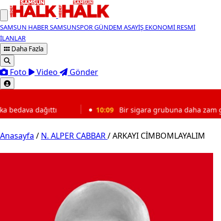
SAMSUN HABER
SAMSUNSPOR
GÜNDEM
ASAYİŞ
EKONOMİ
RESMİ
İLANLAR
Daha Fazla
Foto
Video
Gönder
SON DAKİKA
dava dağıttı
10:09
Bir sigara grubuna daha zam geldi
Anasayfa
/
N. ALPER CABBAR
/
ARKAYI CİMBOMLAYALIM