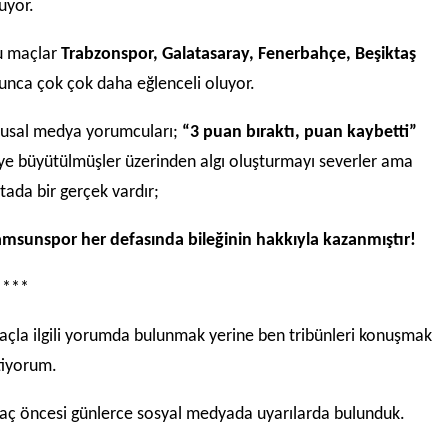
uyor.
u maçlar
Trabzonspor, Galatasaray, Fenerbahçe, Beşiktaş
unca çok çok daha eğlenceli oluyor.
usal medya yorumcuları;
“3 puan bıraktı, puan kaybetti”
ye büyütülmüşler üzerinden algı oluşturmayı severler ama
tada bir gerçek vardır;
msunspor her defasında bileğinin hakkıyla kazanmıştır!
****
çla ilgili yorumda bulunmak yerine ben tribünleri konuşmak
tiyorum.
ç öncesi günlerce sosyal medyada uyarılarda bulunduk.