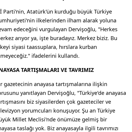
Yİ Parti'nin, Atatürk'ün kurduğu büyük Türkiye
umhuriyeti'nin ilkelerinden ilham alarak yoluna
evam edeceğini vurgulayan Dervişoğlu, "Herkes
erkez arıyor ya, işte buradayız. Merkez biziz. Bu
lkeyi siyasi taassuplara, hırslara kurban
tmeyeceğiz." ifadelerini kullandı.
NAYASA TARTIŞMALARI VE TAVRIMIZ
ir gazetecinin anayasa tartışmalarına ilişkin
orusunu yanıtlayan Dervişoğlu, "Türkiye'de anayasa
artışmasını biz siyasilerden çok gazeteciler ve
elevizyon yorumcuları konuşuyor. Şu an Türkiye
üyük Millet Meclisi'nde önümüze gelmiş bir
nayasa taslağı yok. Biz anayasayla ilgili tavrımızı