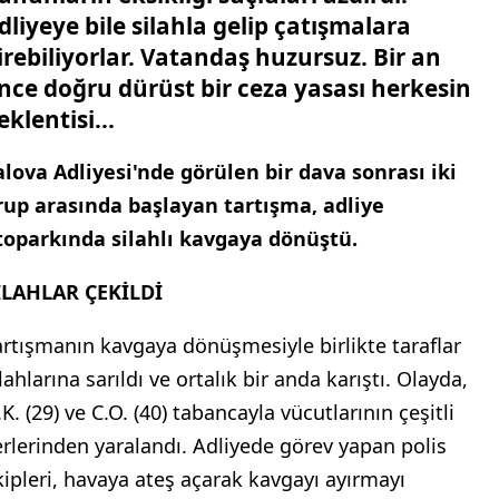
dliyeye bile silahla gelip çatışmalara
irebiliyorlar. Vatandaş huzursuz. Bir an
nce doğru dürüst bir ceza yasası herkesin
eklentisi...
alova Adliyesi'nde görülen bir dava sonrası iki
rup arasında başlayan tartışma, adliye
toparkında silahlı kavgaya dönüştü.
İLAHLAR ÇEKİLDİ
artışmanın kavgaya dönüşmesiyle birlikte taraflar
lahlarına sarıldı ve ortalık bir anda karıştı. Olayda,
K. (29) ve C.O. (40) tabancayla vücutlarının çeşitli
erlerinden yaralandı. Adliyede görev yapan polis
kipleri, havaya ateş açarak kavgayı ayırmayı