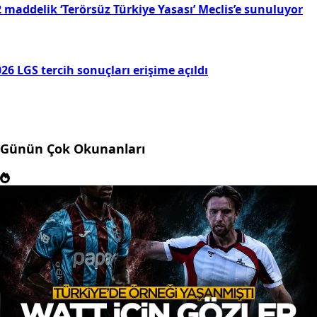
 maddelik ‘Terörsüz Türkiye Yasası’ Meclis’e sunuluyor
26 LGS tercih sonuçları erişime açıldı
Günün Çok Okunanları