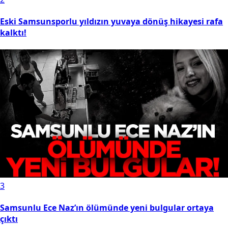
Eski Samsunsporlu yıldızın yuvaya dönüş hikayesi rafa
kalktı!
3
Samsunlu Ece Naz’ın ölümünde yeni bulgular ortaya
çıktı