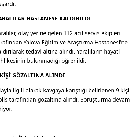
aşardı.
ARALILAR HASTANEYE KALDIRILDI
ralılar, olay yerine gelen 112 acil servis ekipleri
arafından Yalova Eğitim ve Araştırma Hastanesi'ne
ldırılarak tedavi altına alındı. Yaralıların hayati
ehlikesinin bulunmadığı öğrenildi.
 KİŞİ GÖZALTINA ALINDI
ayla ilgili olarak kavgaya karıştığı belirlenen 9 kişi
olis tarafından gözaltına alındı. Soruşturma devam
iyor.