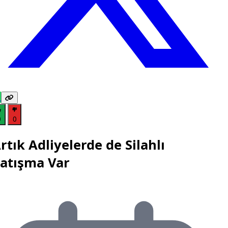
0
0
rtık Adliyelerde de Silahlı
atışma Var