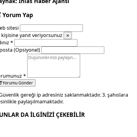
aynak: İhlas Haber Ajansı
Yorum Yap
b sitesi
kişisine yanıt veriyorsunuz
✕
dınız
*
posta (Opsiyonel)
orumunuz
*
Yorumu Gönder
Güvenlik gereği ip adresiniz saklanmaktadır. 3. şahıslara
sinlikle paylaşılmamaktadır.
UNLAR DA İLGİNİZİ ÇEKEBİLİR