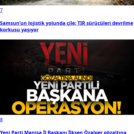
7
Samsun’un lojistik yolunda çile: TIR sürücüleri devrilme
korkusu yaşıyor
8
Yeni Parti Manisa İl Başkanı İlksen Özalper gözaltına