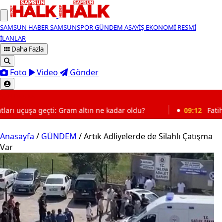
SAMSUN HABER
SAMSUNSPOR
GÜNDEM
ASAYİŞ
EKONOMİ
RESMİ
İLANLAR
Daha Fazla
Foto
Video
Gönder
SON DAKİKA
am altın ne kadar oldu?
09:12
Fatih Erbakan’dan emeklili
Anasayfa
/
GÜNDEM
/
Artık Adliyelerde de Silahlı Çatışma
Var