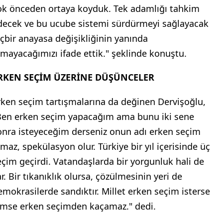
ok önceden ortaya koyduk. Tek adamlığı tahkim
decek ve bu ucube sistemi sürdürmeyi sağlayacak
içbir anayasa değişikliğinin yanında
lmayacağımızı ifade ettik." şeklinde konuştu.
RKEN SEÇİM ÜZERİNE DÜŞÜNCELER
rken seçim tartışmalarına da değinen Dervişoğlu,
Ben erken seçim yapacağım ama bunu iki sene
onra isteyeceğim derseniz onun adı erken seçim
lmaz, spekülasyon olur. Türkiye bir yıl içerisinde üç
eçim geçirdi. Vatandaşlarda bir yorgunluk hali de
r. Bir tıkanıklık olursa, çözülmesinin yeri de
emokrasilerde sandıktır. Millet erken seçim isterse
imse erken seçimden kaçamaz." dedi.