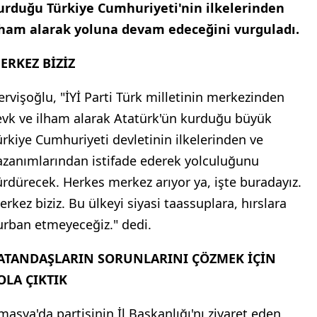
urduğu Türkiye Cumhuriyeti'nin ilkelerinden
lham alarak yoluna devam edeceğini vurguladı.
ERKEZ BİZİZ
ervişoğlu, "İYİ Parti Türk milletinin merkezinden
evk ve ilham alarak Atatürk'ün kurduğu büyük
ürkiye Cumhuriyeti devletinin ilkelerinden ve
azanımlarından istifade ederek yolculuğunu
ürdürecek. Herkes merkez arıyor ya, işte buradayız.
erkez biziz. Bu ülkeyi siyasi taassuplara, hırslara
urban etmeyeceğiz." dedi.
ATANDAŞLARIN SORUNLARINI ÇÖZMEK İÇİN
OLA ÇIKTIK
masya'da partisinin İl Başkanlığı'nı ziyaret eden