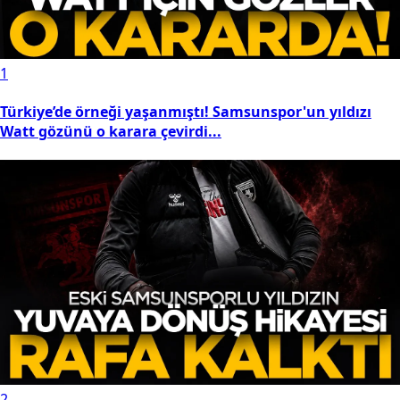
1
Türkiye’de örneği yaşanmıştı! Samsunspor'un yıldızı
Watt gözünü o karara çevirdi...
2