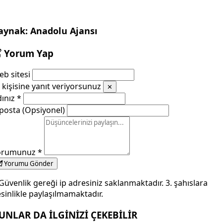
aynak: Anadolu Ajansı
Yorum Yap
b sitesi
kişisine yanıt veriyorsunuz
✕
dınız
*
posta (Opsiyonel)
orumunuz
*
Yorumu Gönder
Güvenlik gereği ip adresiniz saklanmaktadır. 3. şahıslara
sinlikle paylaşılmamaktadır.
UNLAR DA İLGİNİZİ ÇEKEBİLİR