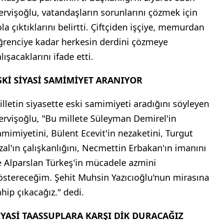
ervişoğlu, vatandaşların sorunlarını çözmek için
la çıktıklarını belirtti. Çiftçiden işçiye, memurdan
ğrenciye kadar herkesin derdini çözmeye
lışacaklarını ifade etti.
SKİ SİYASİ SAMİMİYET ARANIYOR
illetin siyasette eski samimiyeti aradığını söyleyen
ervişoğlu, "Bu millete Süleyman Demirel'in
amimiyetini, Bülent Ecevit'in nezaketini, Turgut
zal'ın çalışkanlığını, Necmettin Erbakan'ın imanını
e Alparslan Türkeş'in mücadele azmini
östereceğim. Şehit Muhsin Yazıcıoğlu'nun mirasına
ahip çıkacağız." dedi.
İYASİ TAASSUPLARA KARŞI DİK DURACAĞIZ