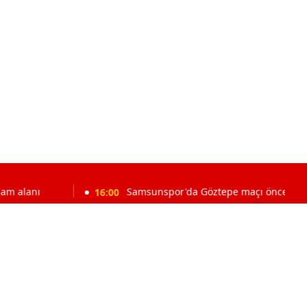
16:00
Samsunspor'da Göztepe maçı öncesi Fink kötü habe