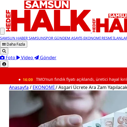
SAMSUN HABER
SAMSUNSPOR
GÜNDEM
ASAYİŞ
EKONOMİ
RESMİ İLANLA
Daha Fazla
Foto
Video
Gönder
SON DAKİKA
16:09
TMO’nun fındık fiyatı açıklandı, üretici hayal kırıklığı yaşadı
Anasayfa
/
EKONOMİ
/
Asgari Ücrete Ara Zam Yapılaca