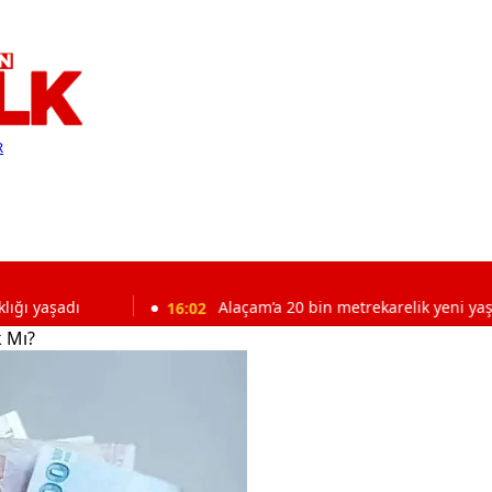
R
16:02
Alaçam’a 20 bin metrekarelik yeni yaşam alanı
k Mı?