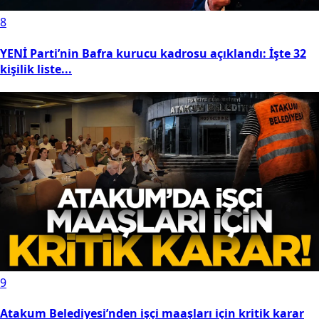
8
YENİ Parti’nin Bafra kurucu kadrosu açıklandı: İşte 32
kişilik liste...
9
Atakum Belediyesi’nden işçi maaşları için kritik karar