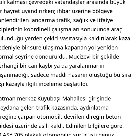
sılı kalması çevredeki vatandaşlar arasında büyük
ir hayret uyandırırken; ihbar üzerine bölgeye
önlendirilen jandarma trafik, sağlık ve itfaiye
kiplerinin koordineli çalışmaları sonucunda araç
ulunduğu yerden çekici vasıtasıyla kaldırılarak kaza
edeniyle bir süre ulaşıma kapanan yol yeniden
ormal seyrine döndürüldü. Mucizevi bir şekilde
erhangi bir can kaybı ya da yaralanmanın
aşanmadığı, sadece maddi hasarın oluştuğu bu sıra
şı kazayla ilgili inceleme başlatıldı.
atman merkez Kuyubaşı Mahallesi girişinde
eydana gelen trafik kazasında, aydınlatma
ireğine çarpan otomobil, devrilen direğin beton
idesi üzerinde asılı kaldı. Edinilen bilgilere göre,
0 ASY 705 plakalı otomobilin sürücüsü henüz