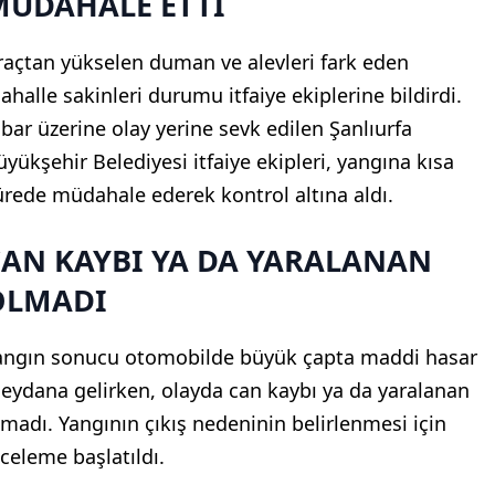
MÜDAHALE ETTİ
raçtan yükselen duman ve alevleri fark eden
ahalle sakinleri durumu itfaiye ekiplerine bildirdi.
hbar üzerine olay yerine sevk edilen Şanlıurfa
üyükşehir Belediyesi itfaiye ekipleri, yangına kısa
ürede müdahale ederek kontrol altına aldı.
CAN KAYBI YA DA YARALANAN
OLMADI
angın sonucu otomobilde büyük çapta maddi hasar
eydana gelirken, olayda can kaybı ya da yaralanan
lmadı. Yangının çıkış nedeninin belirlenmesi için
nceleme başlatıldı.