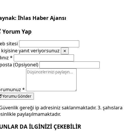
aynak: İhlas Haber Ajansı
Yorum Yap
b sitesi
kişisine yanıt veriyorsunuz
✕
dınız
*
posta (Opsiyonel)
orumunuz
*
Yorumu Gönder
Güvenlik gereği ip adresiniz saklanmaktadır. 3. şahıslara
sinlikle paylaşılmamaktadır.
UNLAR DA İLGİNİZİ ÇEKEBİLİR