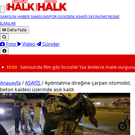
SAMSUN HABER
SAMSUNSPOR
GÜNDEM
ASAYİŞ
EKONOMİ
RESMİ
İLANLAR
Daha Fazla
Foto
Video
Gönder
SON DAKİKA
lm gibi hırsızlık! Yüz binlerce liralık vurgunu bakın nasıl planlamış.
Anasayfa
/
ASAYİŞ
/
Aydınlatma direğine çarpan otomobil,
beton kaidesi üzerinde asılı kaldı