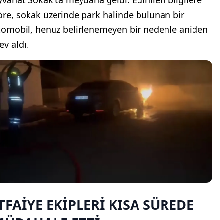
öre, sokak üzerinde park halinde bulunan bir
tomobil, henüz belirlenemeyen bir nedenle aniden
ev aldı.
TFAİYE EKİPLERİ KISA SÜREDE