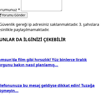
orumunuz
*
Yorumu Gönder
Güvenlik gereği ip adresiniz saklanmaktadır. 3. şahıslara
sinlikle paylaşılmamaktadır.
UNLAR DA İLGİNİZİ ÇEKEBİLİR
msun'da film gibi hırsızlık! Yüz binlerce liralık
urgunu bakın nasıl planlamış...
elefonunuza bu mesaj geldiyse dikkat edin! Tuzağa
üşmeyin...