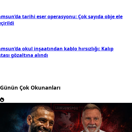
amsun’da tarihi eser operasyonu: Çok sayıda obje ele
çirildi
amsun’da okul inşaatından kablo hırsızlığı: Kalıp
tası gözaltına alındı
Günün Çok Okunanları