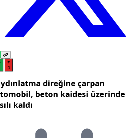
0
0
ydınlatma direğine çarpan
tomobil, beton kaidesi üzerinde
sılı kaldı