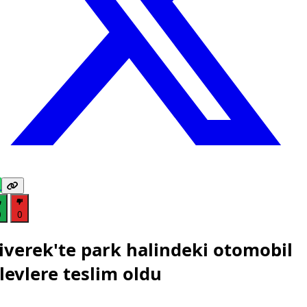
0
0
iverek'te park halindeki otomobil
levlere teslim oldu