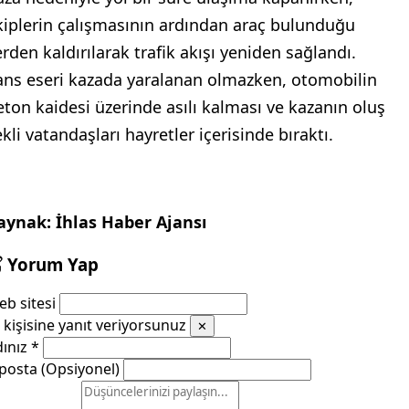
kiplerin çalışmasının ardından araç bulunduğu
erden kaldırılarak trafik akışı yeniden sağlandı.
ans eseri kazada yaralanan olmazken, otomobilin
eton kaidesi üzerinde asılı kalması ve kazanın oluş
kli vatandaşları hayretler içerisinde bıraktı.
aynak: İhlas Haber Ajansı
Yorum Yap
b sitesi
kişisine yanıt veriyorsunuz
✕
dınız
*
posta (Opsiyonel)