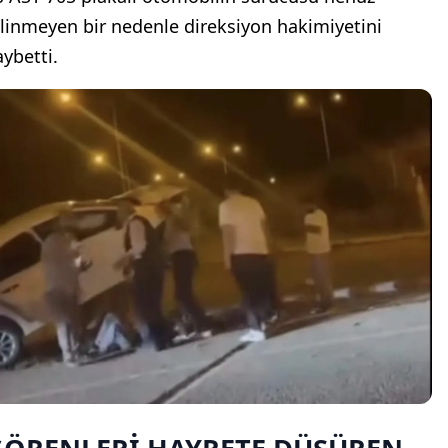
ilinmeyen bir nedenle direksiyon hakimiyetini
aybetti.