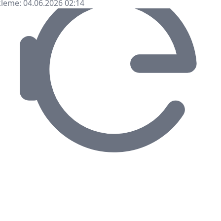
leme: 04.06.2026 02:14