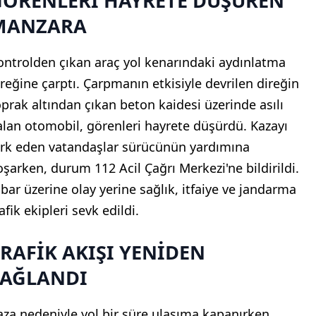
GÖRENLERİ HAYRETE DÜŞÜREN
MANZARA
ontrolden çıkan araç yol kenarındaki aydınlatma
ireğine çarptı. Çarpmanın etkisiyle devrilen direğin
oprak altından çıkan beton kaidesi üzerinde asılı
alan otomobil, görenleri hayrete düşürdü. Kazayı
ark eden vatandaşlar sürücünün yardımına
oşarken, durum 112 Acil Çağrı Merkezi'ne bildirildi.
hbar üzerine olay yerine sağlık, itfaiye ve jandarma
afik ekipleri sevk edildi.
RAFİK AKIŞI YENİDEN
SAĞLANDI
aza nedeniyle yol bir süre ulaşıma kapanırken,