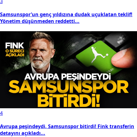
3
Samsunspor’un genç yıldızına dudak uçuklatan teklif!
Yönetim düşünmeden reddetti...
4
Avrupa peşindeydi, Samsunspor bitirdi! Fink transferin
detayını açıkladı...