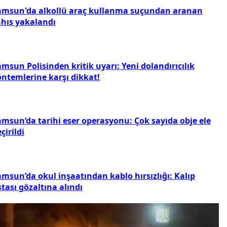
amsun'da alkollü araç kullanma suçundan aranan
ahıs yakalandı
msun Polisinden kritik uyarı: Yeni dolandırıcılık
öntemlerine karşı dikkat!
amsun’da tarihi eser operasyonu: Çok sayıda obje ele
çirildi
amsun’da okul inşaatından kablo hırsızlığı: Kalıp
tası gözaltına alındı