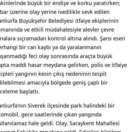
akinlerinde büyük bir endişe ve korku yaratırken;
hbar üzerine olay yerine ivedilikle sevk edilen
anlıurfa Büyükşehir Belediyesi itfaiye ekiplerinin
amanında ve etkili müdahalesiyle alevler çevre
inalara sıçramadan kontrol altına alındı. Şans eseri
erhangi bir can kaybı ya da yaralanmanın
aşanmadığı feci olay sonrasında araçta büyük
apta maddi hasar meydana gelirken, polis ve itfaiye
kipleri yangının kesin çıkış nedeninin tespit
dilebilmesi amacıyla bölgede geniş çaplı bir
nceleme başlattı.
anlıurfa'nın Siverek ilçesinde park halindeki bir
tomobil, gece saatlerinde çıkan yangında
ullanılamaz hale geldi. Olay, Saraykent Mahallesi
yvanat Sokak'ta meydana geldi. Edinilen bilgilere