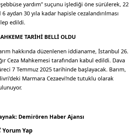
eşebbüse yardım” suçunu işlediği öne sürülerek, 22
ıl 6 aydan 30 yıla kadar hapisle cezalandırılması
lep edildi.
AHKEME TARİHİ BELLİ OLDU
arım hakkında düzenlenen iddianame, İstanbul 26.
ğır Ceza Mahkemesi tarafından kabul edildi. Dava
üreci 7 Temmuz 2025 tarihinde başlayacak. Barım,
ilivri’deki Marmara Cezaevi’nde tutuklu olarak
ulunuyor.
aynak: Demirören Haber Ajansı
Yorum Yap