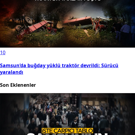
10
Samsun’da buğday yüklü traktör devrildi: Sürücü
yaralandı
Son Eklenenler