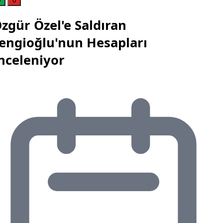
0
0
zgür Özel'e Saldıran
engioğlu'nun Hesapları
nceleniyor