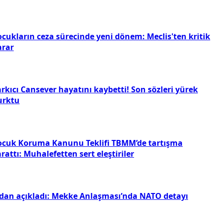
ocukların ceza sürecinde yeni dönem: Meclis'ten kritik
arar
rkıcı Cansever hayatını kaybetti! Son sözleri yürek
urktu
ocuk Koruma Kanunu Teklifi TBMM’de tartışma
rattı: Muhalefetten sert eleştiriler
idan açıkladı: Mekke Anlaşması’nda NATO detayı