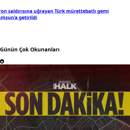
ron saldırısına uğrayan Türk mürettebatlı gemi
msun’a getirildi
Günün Çok Okunanları