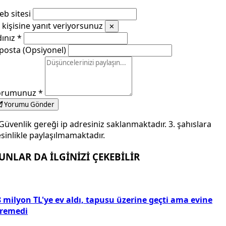
b sitesi
kişisine yanıt veriyorsunuz
✕
dınız
*
posta (Opsiyonel)
orumunuz
*
Yorumu Gönder
Güvenlik gereği ip adresiniz saklanmaktadır. 3. şahıslara
sinlikle paylaşılmamaktadır.
UNLAR DA İLGİNİZİ ÇEKEBİLİR
 milyon TL'ye ev aldı, tapusu üzerine geçti ama evine
iremedi