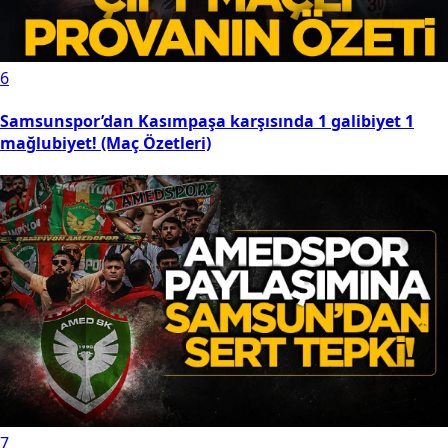
6
Samsunspor’dan Kasımpaşa karşısında 1 galibiyet 1
mağlubiyet! (Maç Özetleri)
7