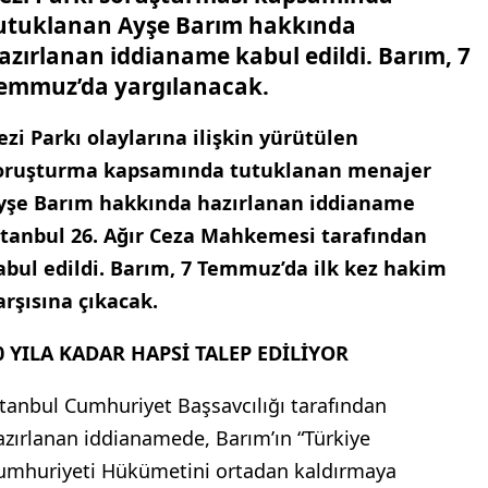
utuklanan Ayşe Barım hakkında
azırlanan iddianame kabul edildi. Barım, 7
emmuz’da yargılanacak.
ezi Parkı olaylarına ilişkin yürütülen
oruşturma kapsamında tutuklanan menajer
yşe Barım hakkında hazırlanan iddianame
stanbul 26. Ağır Ceza Mahkemesi tarafından
abul edildi. Barım, 7 Temmuz’da ilk kez hakim
arşısına çıkacak.
0 YILA KADAR HAPSİ TALEP EDİLİYOR
stanbul Cumhuriyet Başsavcılığı tarafından
azırlanan iddianamede, Barım’ın “Türkiye
umhuriyeti Hükümetini ortadan kaldırmaya