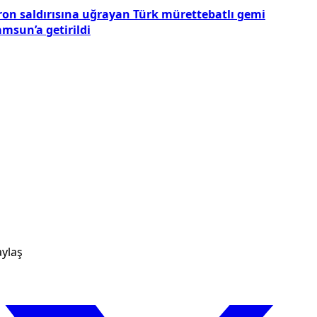
ron saldırısına uğrayan Türk mürettebatlı gemi
msun’a getirildi
ylaş