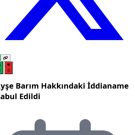
0
0
yşe Barım Hakkındaki İddianame
abul Edildi