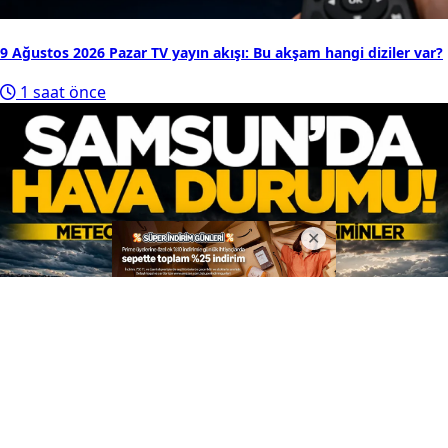
9 Ağustos 2026 Pazar TV yayın akışı: Bu akşam hangi diziler var?
1 saat önce
9 Ağustos 2026 Samsun hava durumu: İlçelerde sıcaklık kaç
derece olacak?
2 saat önce