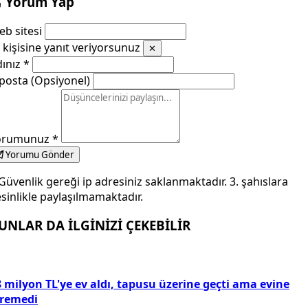
Yorum Yap
b sitesi
kişisine yanıt veriyorsunuz
✕
dınız
*
posta (Opsiyonel)
orumunuz
*
Yorumu Gönder
Güvenlik gereği ip adresiniz saklanmaktadır. 3. şahıslara
sinlikle paylaşılmamaktadır.
UNLAR DA İLGİNİZİ ÇEKEBİLİR
 milyon TL'ye ev aldı, tapusu üzerine geçti ama evine
iremedi