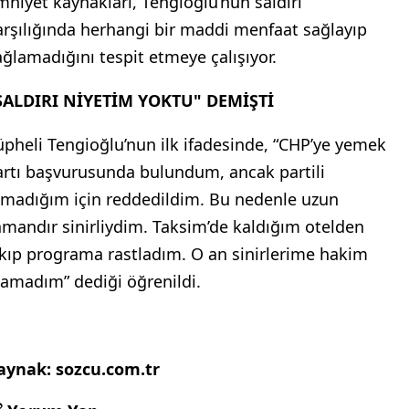
mniyet kaynakları, Tengioğlu’nun saldırı
arşılığında herhangi bir maddi menfaat sağlayıp
ağlamadığını tespit etmeye çalışıyor.
SALDIRI NİYETİM YOKTU" DEMİŞTİ
üpheli Tengioğlu’nun ilk ifadesinde, “CHP’ye yemek
artı başvurusunda bulundum, ancak partili
lmadığım için reddedildim. Bu nedenle uzun
amandır sinirliydim. Taksim’de kaldığım otelden
ıkıp programa rastladım. O an sinirlerime hakim
lamadım” dediği öğrenildi.
aynak: sozcu.com.tr