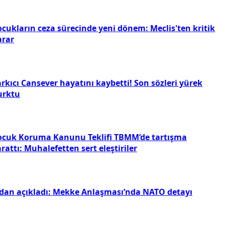
ocukların ceza sürecinde yeni dönem: Meclis'ten kritik
arar
rkıcı Cansever hayatını kaybetti! Son sözleri yürek
urktu
ocuk Koruma Kanunu Teklifi TBMM’de tartışma
rattı: Muhalefetten sert eleştiriler
idan açıkladı: Mekke Anlaşması’nda NATO detayı