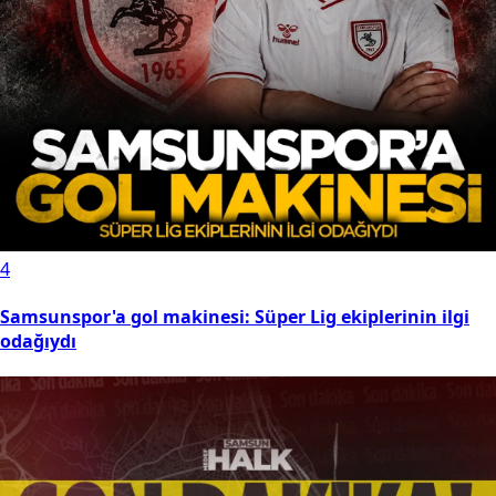
4
Samsunspor'a gol makinesi: Süper Lig ekiplerinin ilgi
odağıydı