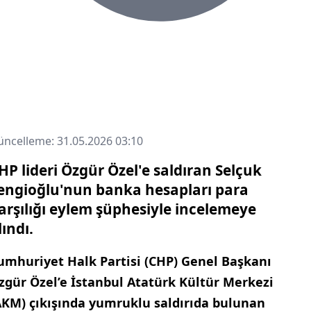
ncelleme: 31.05.2026 03:10
HP lideri Özgür Özel'e saldıran Selçuk
engioğlu'nun banka hesapları para
arşılığı eylem şüphesiyle incelemeye
lındı.
umhuriyet Halk Partisi (CHP) Genel Başkanı
zgür Özel’e İstanbul Atatürk Kültür Merkezi
AKM) çıkışında yumruklu saldırıda bulunan