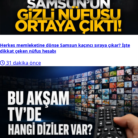
Herkes memleketine dönse Samsun kaçıncı sıraya çıkar? İşte
dikkat çeken nüfus hesabı
31 dakika önce