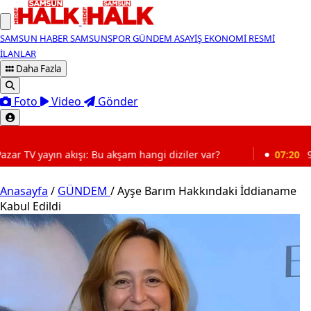
SAMSUN HABER
SAMSUNSPOR
GÜNDEM
ASAYİŞ
EKONOMİ
RESMİ
İLANLAR
Daha Fazla
Foto
Video
Gönder
SON DAKİKA
u akşam hangi diziler var?
07:20
9 Ağustos 2026 Samsun
Anasayfa
/
GÜNDEM
/
Ayşe Barım Hakkındaki İddianame
Kabul Edildi