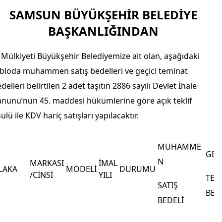
SAMSUN BÜYÜKŞEHİR BELEDİYE
BAŞKANLIĞINDAN
 Mülkiyeti Büyükşehir Belediyemize ait olan, aşağıdaki
bloda muhammen satış bedelleri ve geçici teminat
delleri belirtilen 2 adet taşıtın 2886 sayılı Devlet İhale
nunu’nun 45. maddesi hükümlerine göre açık teklif
ulü ile KDV hariç satışları yapılacaktır.
MUHAMME
GEÇ
N
MARKASI
İMAL
LAKA
MODELİ
DURUMU
/CİNSİ
YILI
TEM
SATIŞ
BED
BEDELİ