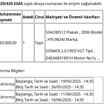
025/625 ESAS
sayılı dosya numarası ile erişim sağlanabilir.
Muhammen
Adedi
Cinsi
Mahiyeti ve Önemli Vasıfları
ıymeti
55AOM512 Plakalı , 2006 Model
, HYUNDAI Marka,
20.000,00
1
Taşıt
SONATA 2.0 CRDİ VGT Tipli ,
D4EA6851891H Motor No'lu ...
tırma Bilgileri
Başlangıç Tarih ve Saati : 19/05/2025 - 14:35
.Artırma
Bitiş Tarih ve Saati : 26/05/2025 - 14:35
Başlangıç Tarih ve Saati : 11/06/2025 - 14:35
.Artırma
Bitiş Tarih ve Saati : 18/06/2025 - 14:35