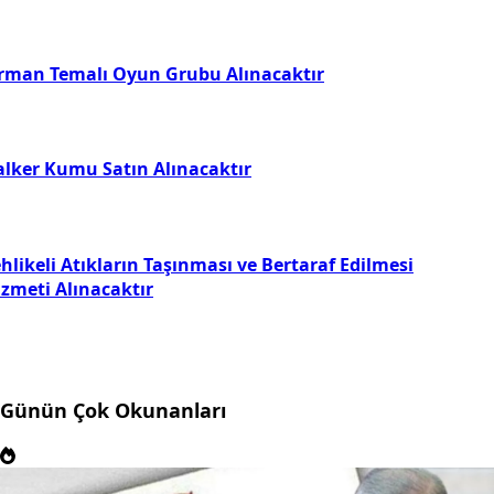
rman Temalı Oyun Grubu Alınacaktır
alker Kumu Satın Alınacaktır
hlikeli Atıkların Taşınması ve Bertaraf Edilmesi
izmeti Alınacaktır
Günün Çok Okunanları