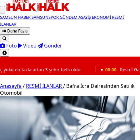
SAMSUN HABER
SAMSUNSPOR
GÜNDEM
ASAYİŞ
EKONOMİ
RESMİ
İLANLAR
Daha Fazla
Foto
Video
Gönder
SON DAKİKA
 3 şehir belli oldu
00:00
Resmî Gazete'de bugün (8 Ağu
Anasayfa
/
RESMİ İLANLAR
/
Bafra İcra Dairesinden Satılık
Otomobil