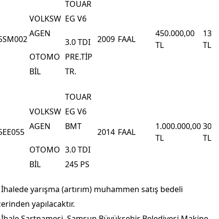
TOUAR
VOLKSW
EG V6
450.000,00
13.5
AGEN
5SM002
2009
FAAL
3.0 TDI
TL
TL
OTOMO
PRE.TİP
BİL
TR.
TOUAR
VOLKSW
EG V6
1.000.000,00
30.0
AGEN
BMT
5EE055
2014
FAAL
TL
TL
OTOMO
3.0 TDI
BİL
245 PS
 İhalede yarışma (artırım) muhammen satış bedeli
erinden yapılacaktır.
 İhale Şartnamesi, Samsun Büyükşehir Belediyesi Makine