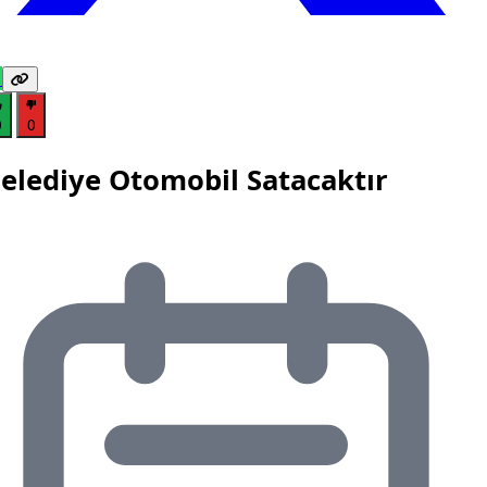
0
0
elediye Otomobil Satacaktır