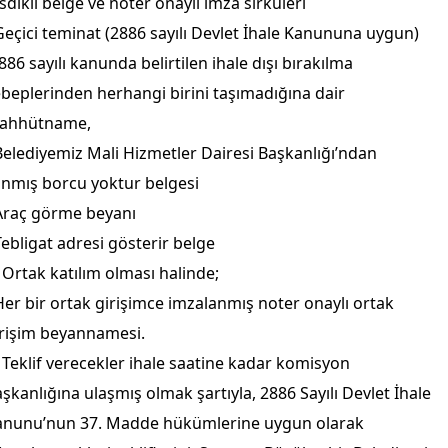
sdikli belge ve noter onaylı imza sirküleri
Geçici teminat (2886 sayılı Devlet İhale Kanununa uygun)
886 sayılı kanunda belirtilen ihale dışı bırakılma
beplerinden herhangi birini taşımadığına dair
aahhütname,
Belediyemiz Mali Hizmetler Dairesi Başkanlığı’ndan
ınmış borcu yoktur belgesi
Araç görme beyanı
Tebligat adresi gösterir belge
 Ortak katılım olması halinde;
er bir ortak girişimce imzalanmış noter onaylı ortak
irişim beyannamesi.
 Teklif verecekler ihale saatine kadar komisyon
şkanlığına ulaşmış olmak şartıyla, 2886 Sayılı Devlet İhale
anunu’nun 37. Madde hükümlerine uygun olarak