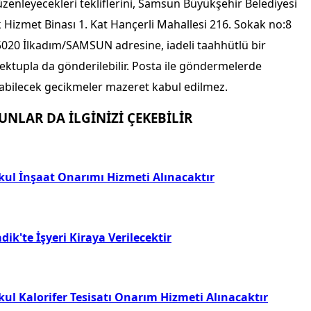
zenleyecekleri tekliflerini, Samsun Büyükşehir Belediyesi
 Hizmet Binası 1. Kat Hançerli Mahallesi 216. Sokak no:8
020 İlkadım/SAMSUN adresine, iadeli taahhütlü bir
ktupla da gönderilebilir. Posta ile göndermelerde
abilecek gecikmeler mazeret kabul edilmez.
UNLAR DA İLGİNİZİ ÇEKEBİLİR
kul İnşaat Onarımı Hizmeti Alınacaktır
dik'te İşyeri Kiraya Verilecektir
kul Kalorifer Tesisatı Onarım Hizmeti Alınacaktır