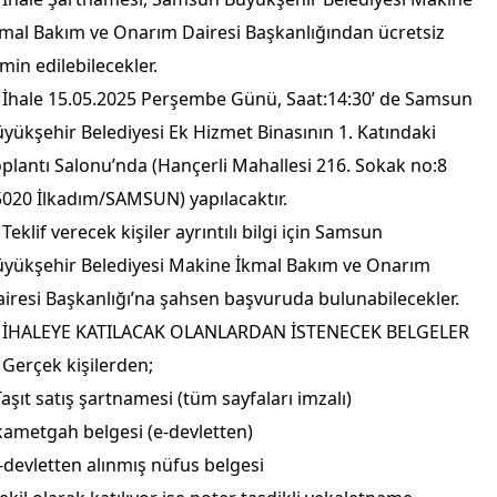
mal Bakım ve Onarım Dairesi Başkanlığından ücretsiz
min edilebilecekler.
 İhale 15.05.2025 Perşembe Günü, Saat:14:30’ de Samsun
yükşehir Belediyesi Ek Hizmet Binasının 1. Katındaki
plantı Salonu’nda (Hançerli Mahallesi 216. Sokak no:8
020 İlkadım/SAMSUN) yapılacaktır.
 Teklif verecek kişiler ayrıntılı bilgi için Samsun
üyükşehir Belediyesi Makine İkmal Bakım ve Onarım
iresi Başkanlığı’na şahsen başvuruda bulunabilecekler.
- İHALEYE KATILACAK OLANLARDAN İSTENECEK BELGELER
 Gerçek kişilerden;
Taşıt satış şartnamesi (tüm sayfaları imzalı)
kametgah belgesi (e-devletten)
-devletten alınmış nüfus belgesi