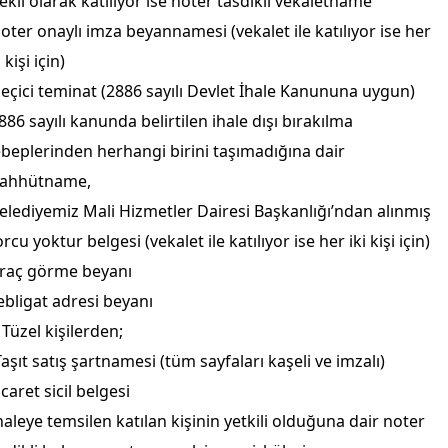
ekil olarak katılıyor ise noter tasdikli vekaletname
oter onaylı imza beyannamesi (vekalet ile katılıyor ise her
i kişi için)
eçici teminat (2886 sayılı Devlet İhale Kanununa uygun)
886 sayılı kanunda belirtilen ihale dışı bırakılma
beplerinden herhangi birini taşımadığına dair
aahhütname,
elediyemiz Mali Hizmetler Dairesi Başkanlığı’ndan alınmış
rcu yoktur belgesi (vekalet ile katılıyor ise her iki kişi için)
Araç görme beyanı
ebligat adresi beyanı
 Tüzel kişilerden;
Taşıt satış şartnamesi (tüm sayfaları kaşeli ve imzalı)
icaret sicil belgesi
haleye temsilen katılan kişinin yetkili olduğuna dair noter