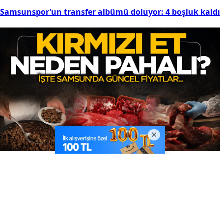
Samsunspor’un transfer albümü doluyor: 4 boşluk kaldı
10
Kırmızı et neden pahalı? Rekor fiyatların perde arkası
Son Eklenenler