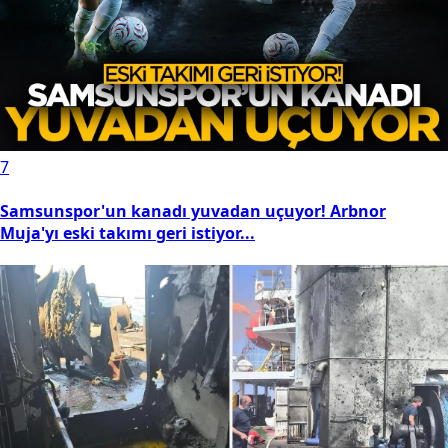
7
Samsunspor'un kanadı yuvadan uçuyor! Arbnor
Muja'yı eski takımı geri istiyor...