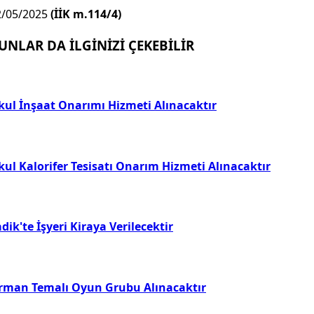
2/05/2025
(İİK m.114/4)
UNLAR DA İLGİNİZİ ÇEKEBİLİR
kul İnşaat Onarımı Hizmeti Alınacaktır
kul Kalorifer Tesisatı Onarım Hizmeti Alınacaktır
dik'te İşyeri Kiraya Verilecektir
rman Temalı Oyun Grubu Alınacaktır