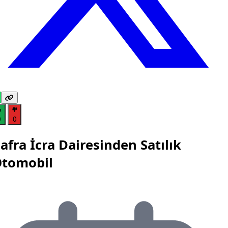
0
0
afra İcra Dairesinden Satılık
tomobil