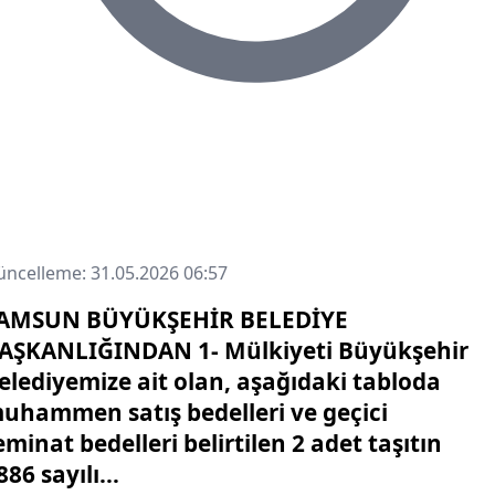
ncelleme: 31.05.2026 06:57
AMSUN BÜYÜKŞEHİR BELEDİYE
AŞKANLIĞINDAN 1- Mülkiyeti Büyükşehir
elediyemize ait olan, aşağıdaki tabloda
uhammen satış bedelleri ve geçici
eminat bedelleri belirtilen 2 adet taşıtın
886 sayılı...