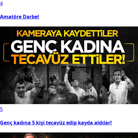
4
Amatöre Darbe!
5
Genç kadına 5 kişi tecavüz edip kayda aldılar!