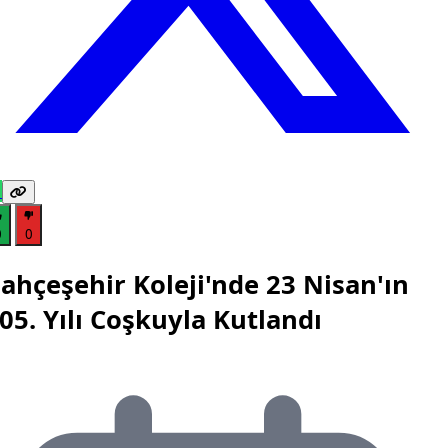
0
0
ahçeşehir Koleji'nde 23 Nisan'ın
05. Yılı Coşkuyla Kutlandı