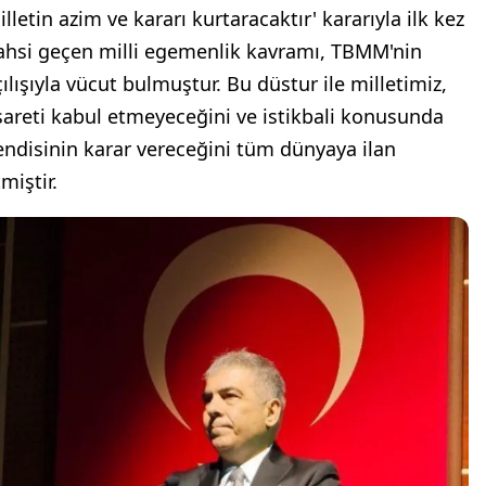
lletin azim ve kararı kurtaracaktır' kararıyla ilk kez
ahsi geçen milli egemenlik kavramı, TBMM'nin
çılışıyla vücut bulmuştur. Bu düstur ile milletimiz,
sareti kabul etmeyeceğini ve istikbali konusunda
endisinin karar vereceğini tüm dünyaya ilan
miştir.