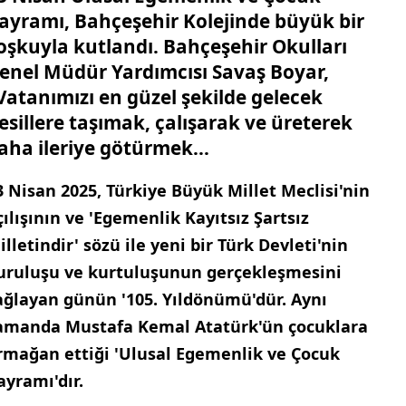
ayramı, Bahçeşehir Kolejinde büyük bir
oşkuyla kutlandı. Bahçeşehir Okulları
enel Müdür Yardımcısı Savaş Boyar,
Vatanımızı en güzel şekilde gelecek
esillere taşımak, çalışarak ve üreterek
aha ileriye götürmek...
3 Nisan 2025, Türkiye Büyük Millet Meclisi'nin
çılışının ve 'Egemenlik Kayıtsız Şartsız
illetindir' sözü ile yeni bir Türk Devleti'nin
uruluşu ve kurtuluşunun gerçekleşmesini
ağlayan günün '105. Yıldönümü'dür. Aynı
amanda Mustafa Kemal Atatürk'ün çocuklara
rmağan ettiği 'Ulusal Egemenlik ve Çocuk
ayramı'dır.