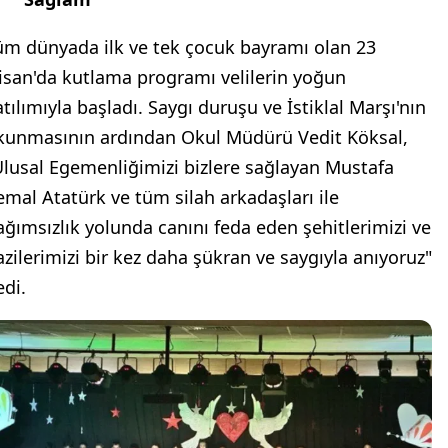
üm dünyada ilk ve tek çocuk bayramı olan 23
isan'da kutlama programı velilerin yoğun
atılımıyla başladı. Saygı duruşu ve İstiklal Marşı'nın
kunmasının ardından Okul Müdürü Vedit Köksal,
Ulusal Egemenliğimizi bizlere sağlayan Mustafa
emal Atatürk ve tüm silah arkadaşları ile
ağımsızlık yolunda canını feda eden şehitlerimizi ve
azilerimizi bir kez daha şükran ve saygıyla anıyoruz"
edi.