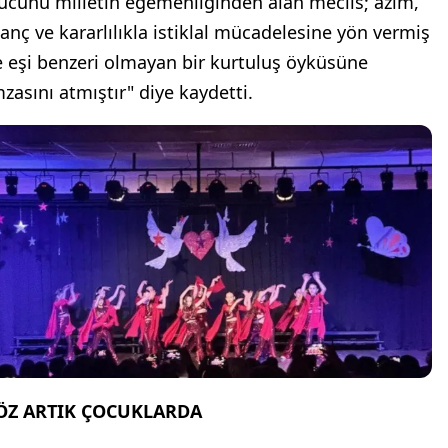
ücünü milletin egemenliğinden alan meclis; azim,
nanç ve kararlılıkla istiklal mücadelesine yön vermiş
e eşi benzeri olmayan bir kurtuluş öyküsüne
mzasını atmıştır" diye kaydetti.
ÖZ ARTIK ÇOCUKLARDA