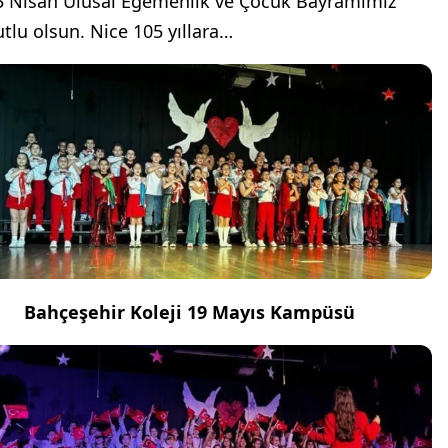
3 Nisan Ulusal Egemenlik ve Çocuk Bayramımız
utlu olsun. Nice 105 yıllara…
Bahçeşehir Koleji 19 Mayıs Kampüsü