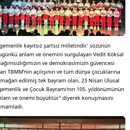
Egemenlik kayıtsız şartsız milletindir.' sözünün
ugünkü anlam ve önemini vurgulayan Vedit Köksal
Bağımsızlığımızın ve demokrasimizin güvencesi
lan TBMM'nin açılışının ve tüm dünya çocuklarına
rmağan edilmiş tek bayram olan, 23 Nisan Ulusal
gemenlik ve Çocuk Bayramı'nın 105. yıldönümünün
nlam ve önemi büyüktür" diyerek konuşmasını
amamladı.