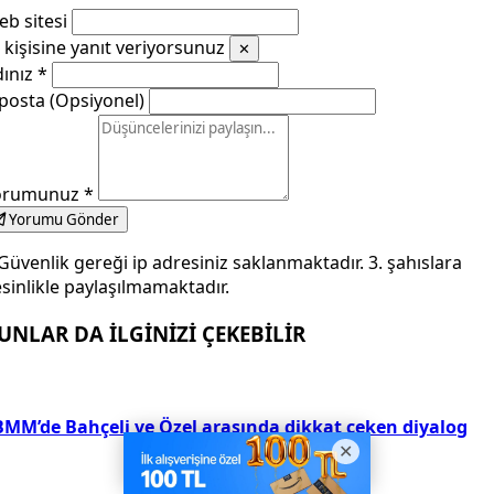
b sitesi
kişisine yanıt veriyorsunuz
✕
dınız
*
posta (Opsiyonel)
orumunuz
*
Yorumu Gönder
Güvenlik gereği ip adresiniz saklanmaktadır. 3. şahıslara
sinlikle paylaşılmamaktadır.
UNLAR DA İLGİNİZİ ÇEKEBİLİR
BMM’de Bahçeli ve Özel arasında dikkat çeken diyalog