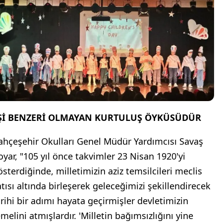
Şİ BENZERİ OLMAYAN KURTULUŞ ÖYKÜSÜDÜR
ahçeşehir Okulları Genel Müdür Yardımcısı Savaş
oyar, "105 yıl önce takvimler 23 Nisan 1920'yi
österdiğinde, milletimizin aziz temsilcileri meclis
atısı altında birleşerek geleceğimizi şekillendirecek
arihi bir adımı hayata geçirmişler devletimizin
melini atmışlardır. 'Milletin bağımsızlığını yine