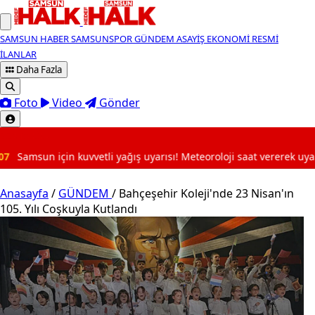
SAMSUN HABER
SAMSUNSPOR
GÜNDEM
ASAYİŞ
EKONOMİ
RESMİ
İLANLAR
Daha Fazla
Foto
Video
Gönder
SON DAKİKA
! Meteoroloji saat vererek uyardı...
20:52
Samsunspor re
Anasayfa
/
GÜNDEM
/
Bahçeşehir Koleji'nde 23 Nisan'ın
105. Yılı Coşkuyla Kutlandı