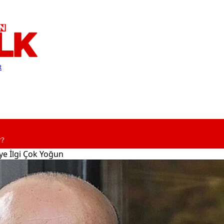
R
e İlgi Çok Yoğun