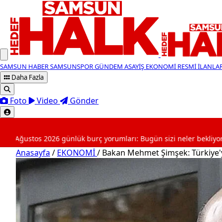
SAMSUN HABER
SAMSUNSPOR
GÜNDEM
ASAYİŞ
EKONOMİ
RESMİ İLANLA
Daha Fazla
Foto
Video
Gönder
SON DAKİKA
2026 günlük burç yorumları: Bugün sizi neler bekliyor?
Anasayfa
/
EKONOMİ
/
Bakan Mehmet Şimşek: Türkiye'y