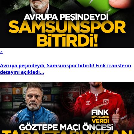
4
Avrupa peşindeydi, Samsunspor bitirdi! Fink transferin
detayını açıkladı...