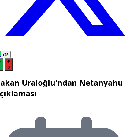
0
0
akan Uraloğlu'ndan Netanyahu
çıklaması