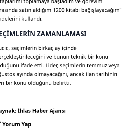
itaplarımı toplamaya başladım ve görevim
ırasında satın aldığım 1200 kitabı bağışlayacağım”
adelerini kullandı.
EÇİMLERİN ZAMANLAMASI
ucic, seçimlerin birkaç ay içinde
erçekleştirileceğini ve bunun teknik bir konu
lduğunu ifade etti. Lider, seçimlerin temmuz veya
ğustos ayında olmayacağını, ancak ilan tarihinin
yrı bir konu olduğunu belirtti.
aynak: İhlas Haber Ajansı
Yorum Yap