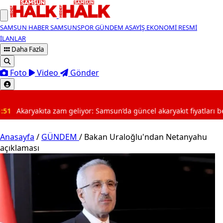
SAMSUN HABER
SAMSUNSPOR
GÜNDEM
ASAYİŞ
EKONOMİ
RESMİ
İLANLAR
Daha Fazla
Foto
Video
Gönder
SON DAKİKA
or: Samsun’da güncel akaryakıt fiyatları belli oldu
11:43
Anasayfa
/
GÜNDEM
/
Bakan Uraloğlu'ndan Netanyahu
açıklaması