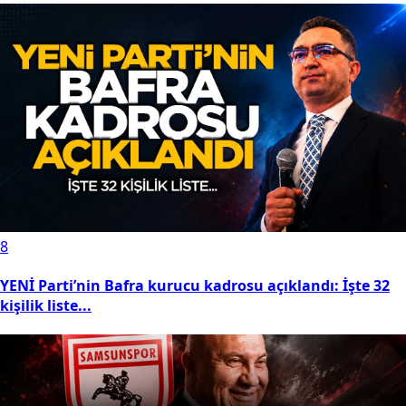
8
YENİ Parti’nin Bafra kurucu kadrosu açıklandı: İşte 32
kişilik liste...