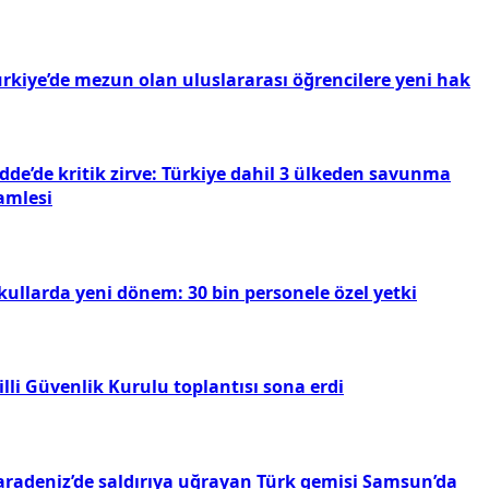
ürkiye’de mezun olan uluslararası öğrencilere yeni hak
dde’de kritik zirve: Türkiye dahil 3 ülkeden savunma
amlesi
kullarda yeni dönem: 30 bin personele özel yetki
lli Güvenlik Kurulu toplantısı sona erdi
aradeniz’de saldırıya uğrayan Türk gemisi Samsun’da