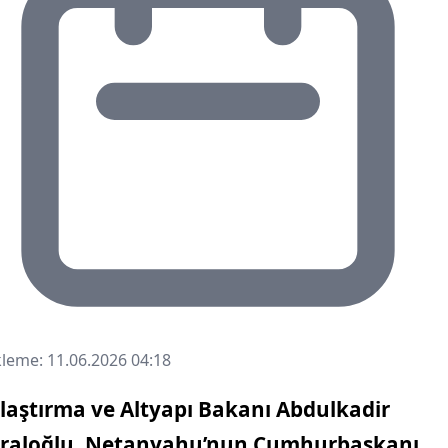
leme: 11.06.2026 04:18
laştırma ve Altyapı Bakanı
Abdulkadir
raloğlu
, Netanyahu’nun Cumhurbaşkanı