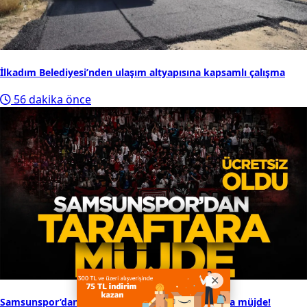
İlkadım Belediyesi’nden ulaşım altyapısına kapsamlı çalışma
56 dakika önce
Samsunspor’dan Kasımpaşa maçı öncesi taraftara müjde!