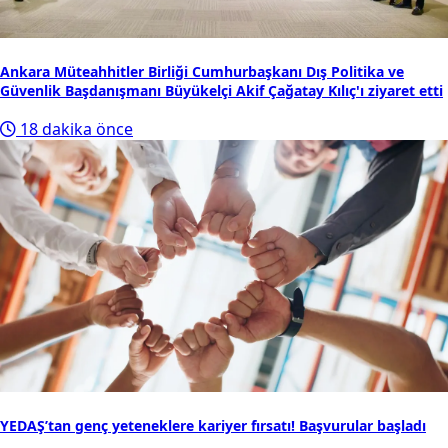
Ankara Müteahhitler Birliği Cumhurbaşkanı Dış Politika ve
Güvenlik Başdanışmanı Büyükelçi Akif Çağatay Kılıç'ı ziyaret etti
18 dakika önce
YEDAŞ’tan genç yeteneklere kariyer fırsatı! Başvurular başladı