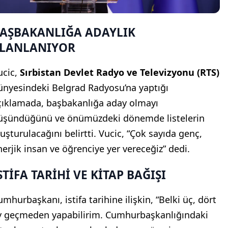
AŞBAKANLIĞA ADAYLIK
LANLANIYOR
ucic,
Sırbistan Devlet Radyo ve Televizyonu (RTS)
ünyesindeki Belgrad Radyosu’na yaptığı
çıklamada, başbakanlığa aday olmayı
üşündüğünü ve önümüzdeki dönemde listelerin
luşturulacağını belirtti. Vucic, “Çok sayıda genç,
nerjik insan ve öğrenciye yer vereceğiz” dedi.
STİFA TARİHİ VE KİTAP BAĞIŞI
umhurbaşkanı, istifa tarihine ilişkin, “Belki üç, dört
y geçmeden yapabilirim. Cumhurbaşkanlığındaki