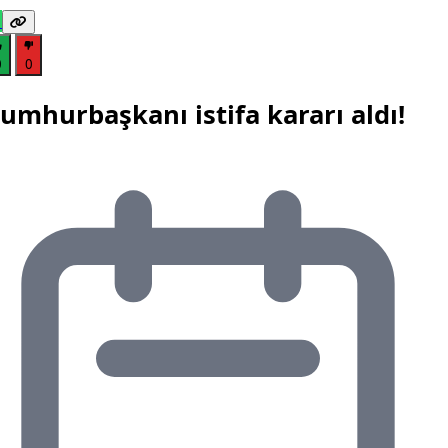
0
0
umhurbaşkanı istifa kararı aldı!