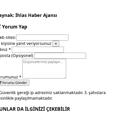
aynak: İhlas Haber Ajansı
Yorum Yap
b sitesi
kişisine yanıt veriyorsunuz
✕
dınız
*
posta (Opsiyonel)
orumunuz
*
Yorumu Gönder
Güvenlik gereği ip adresiniz saklanmaktadır. 3. şahıslara
sinlikle paylaşılmamaktadır.
UNLAR DA İLGİNİZİ ÇEKEBİLİR