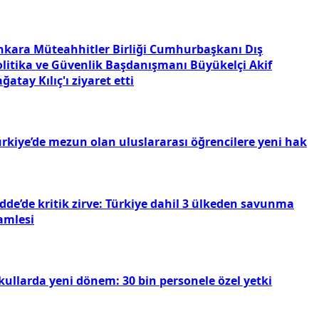
nkara Müteahhitler Birliği Cumhurbaşkanı Dış
olitika ve Güvenlik Başdanışmanı Büyükelçi Akif
ğatay Kılıç'ı ziyaret etti
ürkiye’de mezun olan uluslararası öğrencilere yeni hak
dde’de kritik zirve: Türkiye dahil 3 ülkeden savunma
amlesi
kullarda yeni dönem: 30 bin personele özel yetki