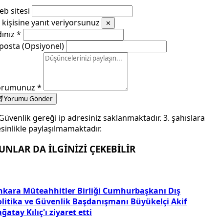
b sitesi
kişisine yanıt veriyorsunuz
✕
dınız
*
posta (Opsiyonel)
orumunuz
*
Yorumu Gönder
Güvenlik gereği ip adresiniz saklanmaktadır. 3. şahıslara
sinlikle paylaşılmamaktadır.
UNLAR DA İLGİNİZİ ÇEKEBİLİR
nkara Müteahhitler Birliği Cumhurbaşkanı Dış
olitika ve Güvenlik Başdanışmanı Büyükelçi Akif
ğatay Kılıç'ı ziyaret etti