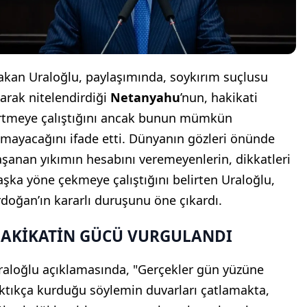
akan Uraloğlu, paylaşımında, soykırım suçlusu
larak nitelendirdiği
Netanyahu
’nun, hakikati
rtmeye çalıştığını ancak bunun mümkün
lmayacağını ifade etti. Dünyanın gözleri önünde
aşanan yıkımın hesabını veremeyenlerin, dikkatleri
aşka yöne çekmeye çalıştığını belirten Uraloğlu,
rdoğan’ın kararlı duruşunu öne çıkardı.
AKİKATİN GÜCÜ VURGULANDI
raloğlu açıklamasında, "Gerçekler gün yüzüne
ıktıkça kurduğu söylemin duvarları çatlamakta,