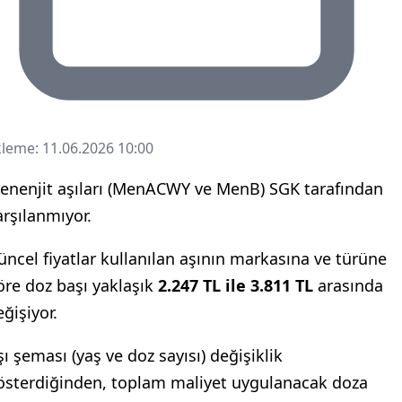
leme: 11.06.2026 10:00
enenjit aşıları (MenACWY ve MenB) SGK tarafı
enenjit aşıları (MenACWY ve MenB) SGK tarafından
arşılanmıyor.
üncel fiyatlar kullanılan aşının markasına ve türüne
öre doz başı yaklaşık
2.247 TL ile 3.811 TL
arasında
eğişiyor.
şı şeması (yaş ve doz sayısı) değişiklik
österdiğinden, toplam maliyet uygulanacak doza