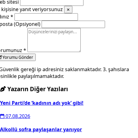
b sitesi
kişisine yanıt veriyorsunuz
✕
dınız
*
posta (Opsiyonel)
orumunuz
*
Yorumu Gönder
Güvenlik gereği ip adresiniz saklanmaktadır. 3. şahıslara
sinlikle paylaşılmamaktadır.
Yazarın Diğer Yazıları
Yeni Parti’de ‘kadının adı yok’ gibi!
07.08.2026
Alkollü sofra paylaşanlar yanıyor