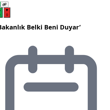
0
0
Bakanlık Belki Beni Duyar’