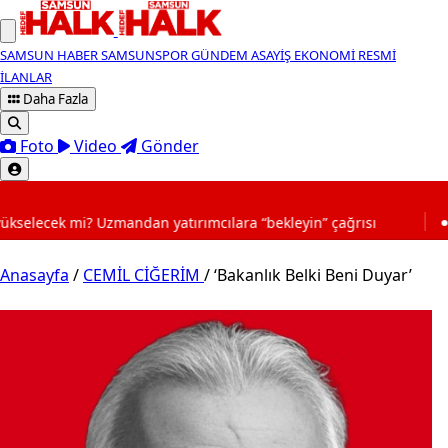
SAMSUN HABER
SAMSUNSPOR
GÜNDEM
ASAYİŞ
EKONOMİ
RESMİ
İLANLAR
Daha Fazla
Foto
Video
Gönder
SON DAKİKA
cek mi? Uzmandan yatırımcılara “bekleyin” çağrısı
16:30
Anasayfa
/
CEMİL CİĞERİM
/
‘Bakanlık Belki Beni Duyar’