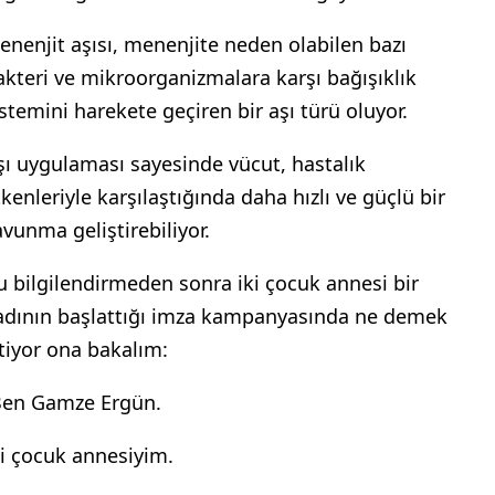
enenjit aşısı, menenjite neden olabilen bazı
akteri ve mikroorganizmalara karşı bağışıklık
istemini harekete geçiren bir aşı türü oluyor.
şı uygulaması sayesinde vücut, hastalık
tkenleriyle karşılaştığında daha hızlı ve güçlü bir
avunma geliştirebiliyor.
u bilgilendirmeden sonra iki çocuk annesi bir
adının başlattığı imza kampanyasında ne demek
stiyor ona bakalım:
Ben Gamze Ergün.
ki çocuk annesiyim.