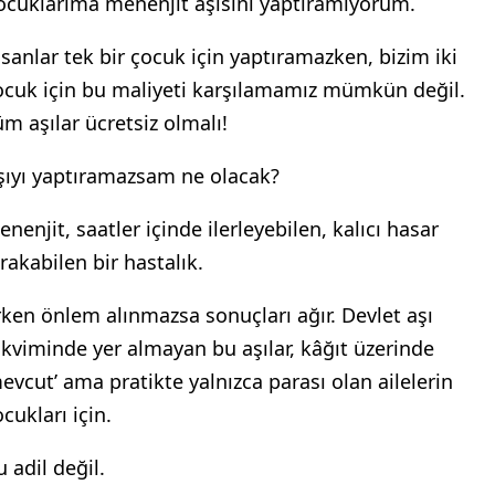
ocuklarıma menenjit aşısını yaptıramıyorum.
nsanlar tek bir çocuk için yaptıramazken, bizim iki
ocuk için bu maliyeti karşılamamız mümkün değil.
üm aşılar ücretsiz olmalı!
şıyı yaptıramazsam ne olacak?
nenjit, saatler içinde ilerleyebilen, kalıcı hasar
ırakabilen bir hastalık.
rken önlem alınmazsa sonuçları ağır. Devlet aşı
akviminde yer almayan bu aşılar, kâğıt üzerinde
mevcut’ ama pratikte yalnızca parası olan ailelerin
ocukları için.
 adil değil.