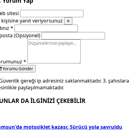
Yorum Yap
b sitesi
kişisine yanıt veriyorsunuz
✕
dınız
*
posta (Opsiyonel)
orumunuz
*
Yorumu Gönder
Güvenlik gereği ip adresiniz saklanmaktadır. 3. şahıslara
sinlikle paylaşılmamaktadır.
UNLAR DA İLGİNİZİ ÇEKEBİLİR
amsun'da motosiklet kazası: Sürücü yola savruldu