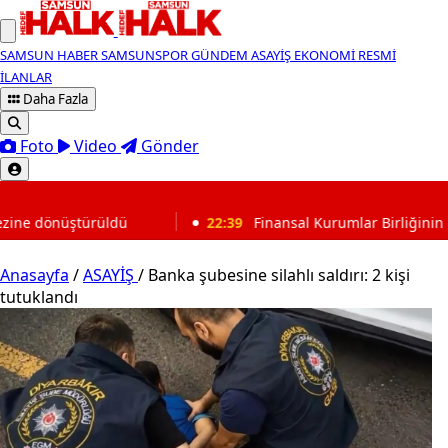
SAMSUN HABER
SAMSUNSPOR
GÜNDEM
ASAYİŞ
EKONOMİ
RESMİ
İLANLAR
Daha Fazla
Foto
Video
Gönder
SON DAKİKA
22:39
Finansal Kurumlar Birliğinin genel sekreterliğine
Anasayfa
/
ASAYİŞ
/
Banka şubesine silahlı saldırı: 2 kişi
tutuklandı