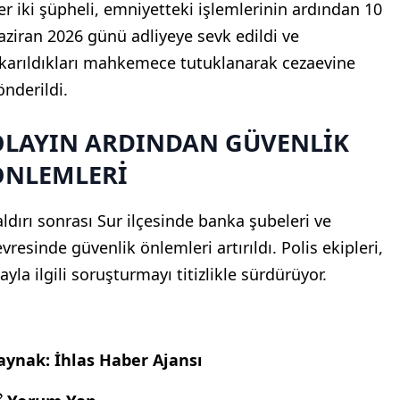
er iki şüpheli, emniyetteki işlemlerinin ardından 10
aziran 2026 günü adliyeye sevk edildi ve
ıkarıldıkları mahkemece tutuklanarak cezaevine
önderildi.
OLAYIN ARDINDAN GÜVENLİK
ÖNLEMLERİ
aldırı sonrası Sur ilçesinde banka şubeleri ve
vresinde güvenlik önlemleri artırıldı. Polis ekipleri,
ayla ilgili soruşturmayı titizlikle sürdürüyor.
aynak: İhlas Haber Ajansı