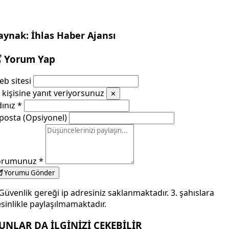
aynak: İhlas Haber Ajansı
Yorum Yap
b sitesi
kişisine yanıt veriyorsunuz
✕
dınız
*
posta (Opsiyonel)
orumunuz
*
Yorumu Gönder
Güvenlik gereği ip adresiniz saklanmaktadır. 3. şahıslara
sinlikle paylaşılmamaktadır.
UNLAR DA İLGİNİZİ ÇEKEBİLİR