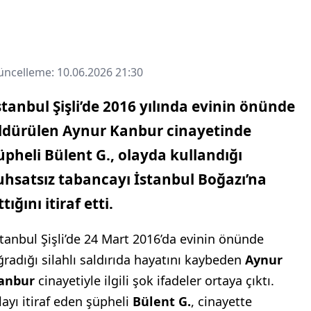
ncelleme: 10.06.2026 21:30
stanbul Şişli’de 2016 yılında evinin önünde
ldürülen Aynur Kanbur cinayetinde
üpheli Bülent G., olayda kullandığı
uhsatsız tabancayı İstanbul Boğazı’na
ttığını itiraf etti.
stanbul Şişli’de 24 Mart 2016’da evinin önünde
ğradığı silahlı saldırıda hayatını kaybeden
Aynur
anbur
cinayetiyle ilgili şok ifadeler ortaya çıktı.
layı itiraf eden şüpheli
Bülent G.
, cinayette