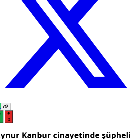
0
0
ynur Kanbur cinayetinde şüpheli