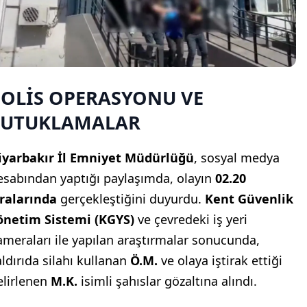
POLİS OPERASYONU VE
TUTUKLAMALAR
iyarbakır İl Emniyet Müdürlüğü
, sosyal medya
esabından yaptığı paylaşımda, olayın
02.20
ıralarında
gerçekleştiğini duyurdu.
Kent Güvenlik
önetim Sistemi (KGYS)
ve çevredeki iş yeri
ameraları ile yapılan araştırmalar sonucunda,
aldırıda silahı kullanan
Ö.M.
ve olaya iştirak ettiği
elirlenen
M.K.
isimli şahıslar gözaltına alındı.