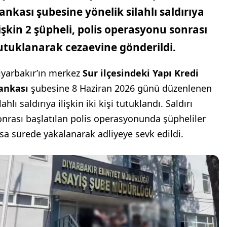
ankası
şubesine yönelik silahlı saldırıya
lişkin 2 şüpheli, polis operasyonu sonrası
utuklanarak cezaevine gönderildi.
iyarbakır’ın merkez
Sur ilçesindeki Yapı Kredi
ankası
şubesine 8 Haziran 2026 günü düzenlenen
lahlı saldırıya ilişkin iki kişi tutuklandı. Saldırı
onrası başlatılan polis operasyonunda şüpheliler
ısa sürede yakalanarak adliyeye sevk edildi.