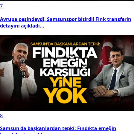
7
Avrupa peşindeydi, Samsunspor bitirdi! Fink transferin
detayını açıkladı...
8
Samsun'da başkanlardan tepki: Fındıkta emeğin