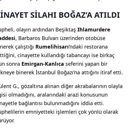
İNAYET SİLAHI BOĞAZ’A ATILDI
üpheli, olayın ardından Beşiktaş
Ihlamurdere
addesi
, Barbaros Bulvarı üzerinden otobüse
inerek çalıştığı
Rumelihisarı
’ndaki restorana
ittiğini, cinayette kullandığı tabancayı ise birkaç
ün sonra
Emirgan-Kanlıca
seferini yapan bir
kneye binerek İstanbul Boğazı’na attığını itiraf etti.
ülent G., gözaltına alınan diğer akrabalarının olayla
lgisi olmadığını, aralarındaki arazi konusunun
inayetle bağlantısı bulunmadığını iddia etti.
üphelilerin emniyetteki işlemleri çok yönlü olarak
ürüyor.