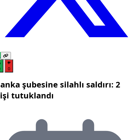
0
0
anka şubesine silahlı saldırı: 2
işi tutuklandı