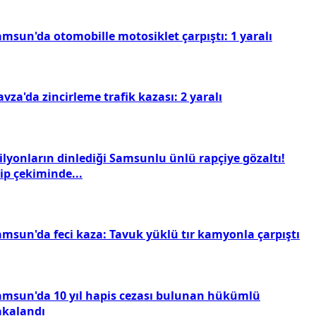
amsun'da otomobille motosiklet çarpıştı: 1 yaralı
vza'da zincirleme trafik kazası: 2 yaralı
ilyonların dinlediği Samsunlu ünlü rapçiye gözaltı!
ip çekiminde...
amsun'da feci kaza: Tavuk yüklü tır kamyonla çarpıştı
amsun'da 10 yıl hapis cezası bulunan hükümlü
akalandı