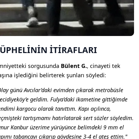
ÜPHELİNİN İTİRAFLARI
mniyetteki sorgusunda
Bülent G.
, cinayeti tek
şına işlediğini belirterek şunları söyledi:
Olay günü Avcılar’daki evimden çıkarak metrobüsle
ecidiyeköy’e geldim. Fulya’daki ikametine gittiğimde
ndimi kargocu olarak tanıttım. Kapı açılınca,
çmişteki tartışmamı hatırlatarak sert sözler söyledim.
ynur Kanbur üzerime yürüyünce belimdeki 9 mm el
pımı tabancayı çıkarıp gövdesine 3-4 el ateş ettim."