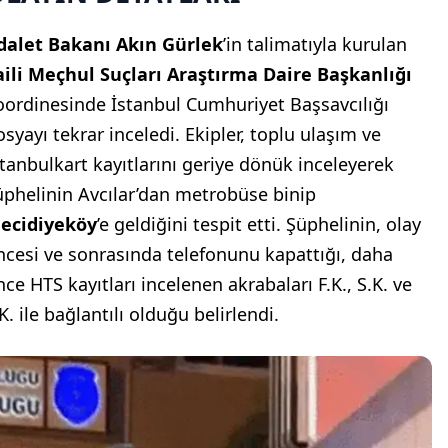
dalet Bakanı Akın Gürlek
’in talimatıyla kurulan
aili Meçhul Suçları Araştırma Daire Başkanlığı
oordinesinde İstanbul Cumhuriyet Başsavcılığı
osyayı tekrar inceledi. Ekipler, toplu ulaşım ve
stanbulkart kayıtlarını geriye dönük inceleyerek
üphelinin Avcılar’dan metrobüse binip
ecidiyeköy
’e geldiğini tespit etti. Şüphelinin, olay
ncesi ve sonrasında telefonunu kapattığı, daha
nce HTS kayıtları incelenen akrabaları F.K., S.K. ve
K. ile bağlantılı olduğu belirlendi.