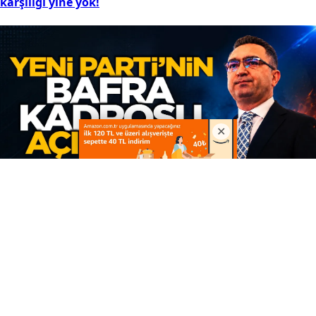
karşılığı yine yok!
9
YENİ Parti’nin Bafra kurucu kadrosu açıklandı: İşte 32
kişilik liste...