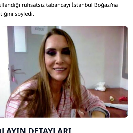
ullandığı ruhsatsız tabancayı İstanbul Boğazı’na
tığını söyledi.
OLAYIN DETAYLARI