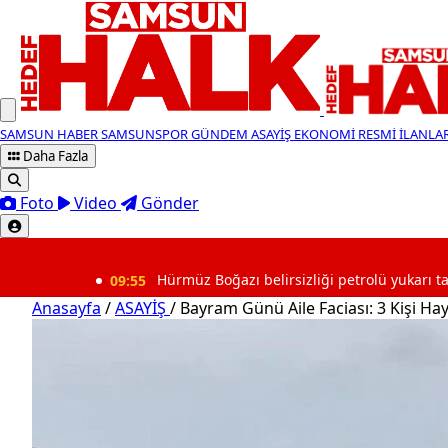
SAMSUN HABER
SAMSUNSPOR
GÜNDEM
ASAYİŞ
EKONOMİ
RESMİ İLANLA
Daha Fazla
Foto
Video
Gönder
SON DAKİKA
09:55
Hürmüz Boğazı belirsizliği petrolü yukarı taşıdı
Anasayfa
/
ASAYİŞ
/
Bayram Günü Aile Faciası: 3 Kişi Hay