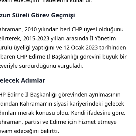
evam edeceğim” ifadelerini kullandı.
zun Süreli Görev Geçmişi
ahraman, 2010 yılından beri CHP üyesi olduğunu
elirterek, 2015-2023 yılları arasında İl Yönetim
urulu üyeliği yaptığını ve 12 Ocak 2023 tarihinden
tibaren CHP Edirne İl Başkanlığı görevini büyük bir
zveriyle sürdürdüğünü vurguladı.
elecek Adımlar
HP Edirne İl Başkanlığı görevinden ayrılmasının
rdından Kahraman'ın siyasi kariyerindeki gelecek
dımları merak konusu oldu. Kendi ifadesine göre,
ahraman, partisi ve Edirne için hizmet etmeye
evam edeceğini belirtti.