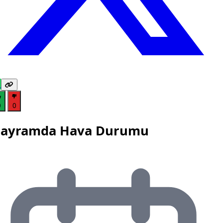
0
0
ayramda Hava Durumu