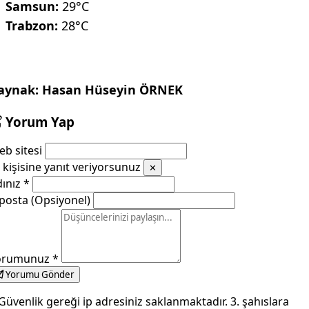
Samsun:
29°C
Trabzon:
28°C
aynak: Hasan Hüseyin ÖRNEK
Yorum Yap
b sitesi
kişisine yanıt veriyorsunuz
✕
dınız
*
posta (Opsiyonel)
orumunuz
*
Yorumu Gönder
Güvenlik gereği ip adresiniz saklanmaktadır. 3. şahıslara