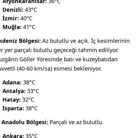
Afyonkarahisar:
36°C
Denizli:
43°C
İzmir:
40°C
Muğla:
41°C
kdeniz Bölgesi:
Az bulutlu ve açık. İç kesimlerinin
er yer parçalı bulutlu geçeceği tahmin ediliyor.
üzgârın Göller Yöresinde batı ve kuzeybatıdan
uvvetli (40-60 km/sa) esmesi bekleniyor.
Adana:
38°C
Antalya:
33°C
Hatay:
32°C
Isparta:
38°C
ç Anadolu Bölgesi:
Parçalı ve az bulutlu.
Ankara:
35°C