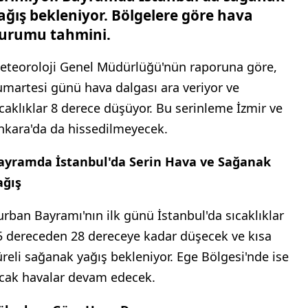
ağış bekleniyor. Bölgelere göre hava
urumu tahmini.
eteoroloji Genel Müdürlüğü'nün raporuna göre,
umartesi günü hava dalgası ara veriyor ve
ıcaklıklar 8 derece düşüyor. Bu serinleme İzmir ve
nkara'da da hissedilmeyecek.
ayramda İstanbul'da Serin Hava ve Sağanak
ağış
urban Bayramı'nın ilk günü İstanbul'da sıcaklıklar
5 dereceden 28 dereceye kadar düşecek ve kısa
üreli sağanak yağış bekleniyor. Ege Bölgesi'nde ise
ıcak havalar devam edecek.