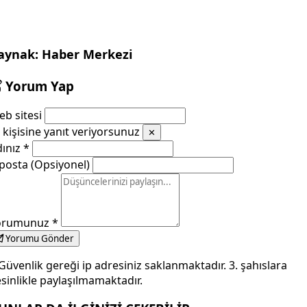
aynak: Haber Merkezi
Yorum Yap
b sitesi
kişisine yanıt veriyorsunuz
✕
dınız
*
posta (Opsiyonel)
orumunuz
*
Yorumu Gönder
Güvenlik gereği ip adresiniz saklanmaktadır. 3. şahıslara
sinlikle paylaşılmamaktadır.