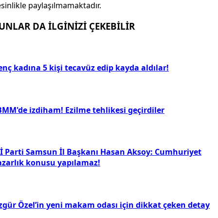
sinlikle paylaşılmamaktadır.
UNLAR DA İLGİNİZİ ÇEKEBİLİR
nç kadına 5 kişi tecavüz edip kayda aldılar!
BMM'de izdiham! Ezilme tehlikesi geçirdiler
Yİ Parti Samsun İl Başkanı Hasan Aksoy: Cumhuriyet
azarlık konusu yapılamaz!
zgür Özel’in yeni makam odası için dikkat çeken detay