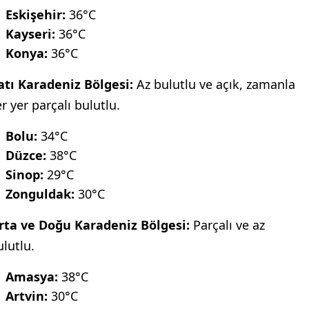
Eskişehir:
36°C
Kayseri:
36°C
Konya:
36°C
atı Karadeniz Bölgesi:
Az bulutlu ve açık, zamanla
r yer parçalı bulutlu.
Bolu:
34°C
Düzce:
38°C
Sinop:
29°C
Zonguldak:
30°C
rta ve Doğu Karadeniz Bölgesi:
Parçalı ve az
ulutlu.
Amasya:
38°C
Artvin:
30°C