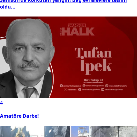
oldu...
4
Amatöre Darbe!