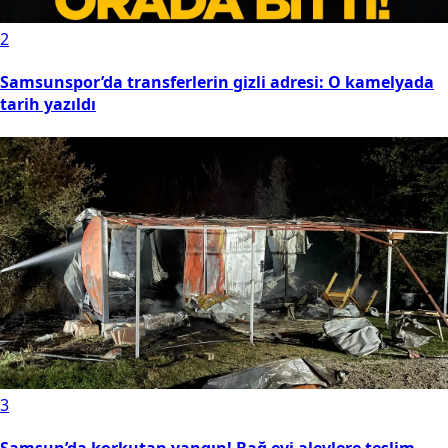
2
Samsunspor’da transferlerin gizli adresi: O kamelyada
tarih yazıldı
3
Samsun’da korkutan yangın! Bağ evi alevlere teslim