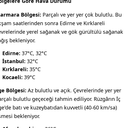
ölgelere Göre Hava Durumu
armara Bölgesi:
Parçalı ve yer yer çok bulutlu. Bu
kşam saatlerinden sonra Edirne ve Kırklareli
evrelerinde yerel sağanak ve gök gürültülü sağanak
ağış bekleniyor.
Edirne:
37°C, 32°C
İstanbul:
32°C
Kırklareli:
35°C
Kocaeli:
39°C
ge Bölgesi:
Az bulutlu ve açık. Çevrelerinde yer yer
arçalı bulutlu geçeceği tahmin ediliyor. Rüzgârın İç
ge'de batı ve kuzeybatıdan kuvvetli (40-60 km/sa)
smesi bekleniyor.