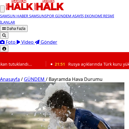
SAMSUN HABER
SAMSUNSPOR
GÜNDEM
ASAYİŞ
EKONOMİ
RESMİ
İLANLAR
Daha Fazla
Foto
Video
Gönder
SON DAKİKA
21:51
Rusya açıklarında Türk kuru yük gemisine İHA sal
Anasayfa
/
GÜNDEM
/
Bayramda Hava Durumu