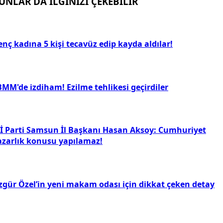
UNLAR DA İLGİNİZİ ÇEKEBİLİR
nç kadına 5 kişi tecavüz edip kayda aldılar!
BMM'de izdiham! Ezilme tehlikesi geçirdiler
Yİ Parti Samsun İl Başkanı Hasan Aksoy: Cumhuriyet
azarlık konusu yapılamaz!
zgür Özel’in yeni makam odası için dikkat çeken detay