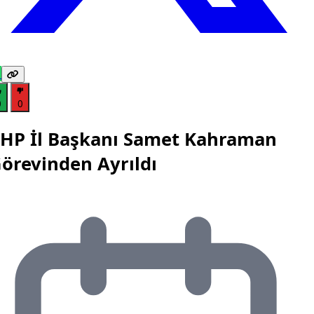
0
0
HP İl Başkanı Samet Kahraman
örevinden Ayrıldı