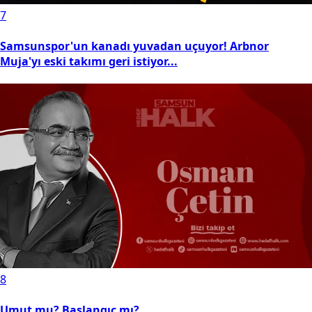
7
Samsunspor'un kanadı yuvadan uçuyor! Arbnor
Muja'yı eski takımı geri istiyor...
8
Umut mu? Başlangıç mı?