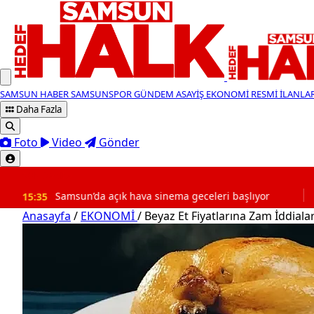
SAMSUN HABER
SAMSUNSPOR
GÜNDEM
ASAYİŞ
EKONOMİ
RESMİ İLANLA
Daha Fazla
Foto
Video
Gönder
SON DAKİKA
Samsun’da açık hava sinema geceleri başlıyor
15:17
Ca
Anasayfa
/
EKONOMİ
/
Beyaz Et Fiyatlarına Zam İddiala