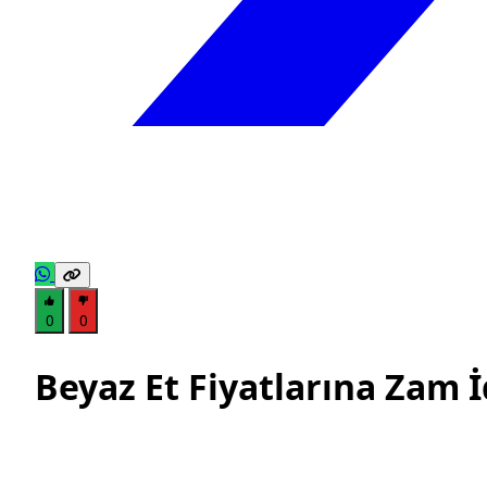
0
0
Beyaz Et Fiyatlarına Zam İ