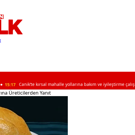
R
nik’te kırsal mahalle yollarına bakım ve iyileştirme çalışması
rına Üreticilerden Yanıt