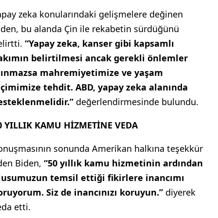
apay zeka konularındaki gelişmelere değinen
iden, bu alanda Çin ile rekabetin sürdüğünü
lirtti.
“Yapay zeka, kanser gibi kapsamlı
akımın belirtilmesi ancak gerekli önlemler
lınmazsa mahremiyetimize ve yaşam
içimimize tehdit. ABD, yapay zeka alanında
esteklenmelidir.”
değerlendirmesinde bulundu.
0 YILLIK KAMU HİZMETİNE VEDA
onuşmasının sonunda Amerikan halkına teşekkür
den Biden,
“50 yıllık kamu hizmetinin ardından
lusumuzun temsil ettiği fikirlere inancımı
oruyorum. Siz de inancınızı koruyun.”
diyerek
da etti.