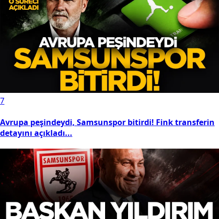
7
Avrupa peşindeydi, Samsunspor bitirdi! Fink transferin
detayını açıkladı...