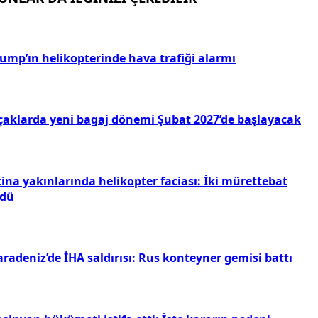
rump’ın helikopterinde hava trafiği alarmı
çaklarda yeni bagaj dönemi Şubat 2027’de başlayacak
ina yakınlarında helikopter faciası: İki mürettebat
ldü
radeniz’de İHA saldırısı: Rus konteyner gemisi battı