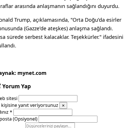
araflar arasında anlaşmanın sağlandığını duyurdu.
onald Trump, açıklamasında, "Orta Doğu'da esirler
onusunda (Gazze'de ateşkes) anlaşma sağlandı.
ısa sürede serbest kalacaklar. Teşekkürler." ifadesini
ullandı.
aynak: mynet.com
Yorum Yap
b sitesi
kişisine yanıt veriyorsunuz
✕
dınız
*
posta (Opsiyonel)