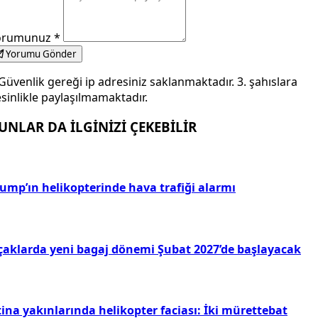
orumunuz
*
Yorumu Gönder
Güvenlik gereği ip adresiniz saklanmaktadır. 3. şahıslara
sinlikle paylaşılmamaktadır.
UNLAR DA İLGİNİZİ ÇEKEBİLİR
rump’ın helikopterinde hava trafiği alarmı
çaklarda yeni bagaj dönemi Şubat 2027’de başlayacak
ina yakınlarında helikopter faciası: İki mürettebat