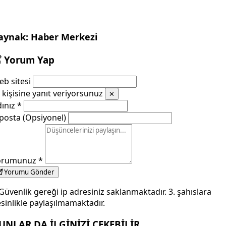
aynak: Haber Merkezi
Yorum Yap
b sitesi
kişisine yanıt veriyorsunuz
✕
dınız
*
posta (Opsiyonel)
orumunuz
*
Yorumu Gönder
Güvenlik gereği ip adresiniz saklanmaktadır. 3. şahıslara
sinlikle paylaşılmamaktadır.
UNLAR DA İLGİNİZİ ÇEKEBİLİR