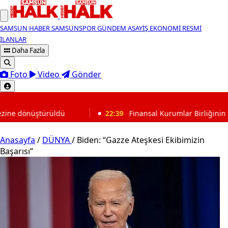
SAMSUN HABER
SAMSUNSPOR
GÜNDEM
ASAYİŞ
EKONOMİ
RESMİ
İLANLAR
Daha Fazla
Foto
Video
Gönder
SON DAKİKA
22:39
Finansal Kurumlar Birliğinin genel sekreterliğine S
Anasayfa
/
DÜNYA
/
Biden: “Gazze Ateşkesi Ekibimizin
Başarısı”