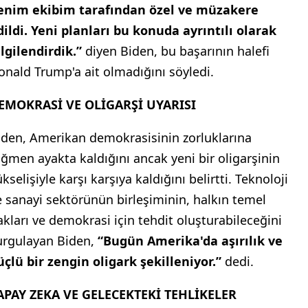
enim ekibim tarafından özel ve müzakere
dildi. Yeni planları bu konuda ayrıntılı olarak
ilgilendirdik.”
diyen Biden, bu başarının halefi
onald Trump'a ait olmadığını söyledi.
EMOKRASİ VE OLİGARŞİ UYARISI
iden, Amerikan demokrasisinin zorluklarına
ağmen ayakta kaldığını ancak yeni bir oligarşinin
kselişiyle karşı karşıya kaldığını belirtti. Teknoloji
e sanayi sektörünün birleşiminin, halkın temel
akları ve demokrasi için tehdit oluşturabileceğini
urgulayan Biden,
“Bugün Amerika'da aşırılık ve
üçlü bir zengin oligark şekilleniyor.”
dedi.
APAY ZEKA VE GELECEKTEKİ TEHLİKELER