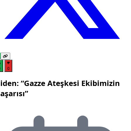
0
0
iden: “Gazze Ateşkesi Ekibimizin
aşarısı”