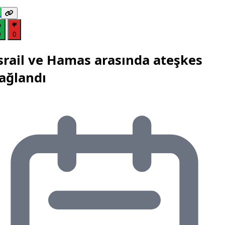
0
0
srail ve Hamas arasında ateşkes
ağlandı