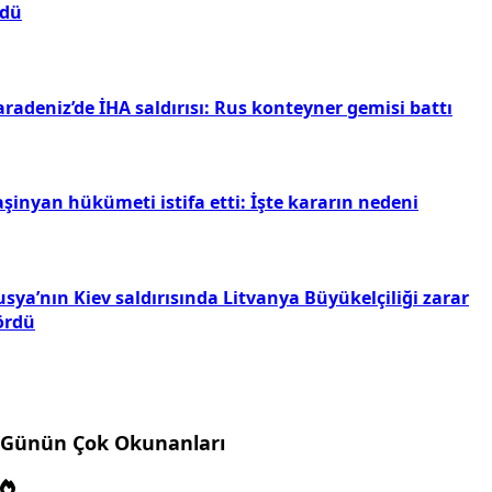
ldü
radeniz’de İHA saldırısı: Rus konteyner gemisi battı
şinyan hükümeti istifa etti: İşte kararın nedeni
sya’nın Kiev saldırısında Litvanya Büyükelçiliği zarar
ördü
Günün Çok Okunanları