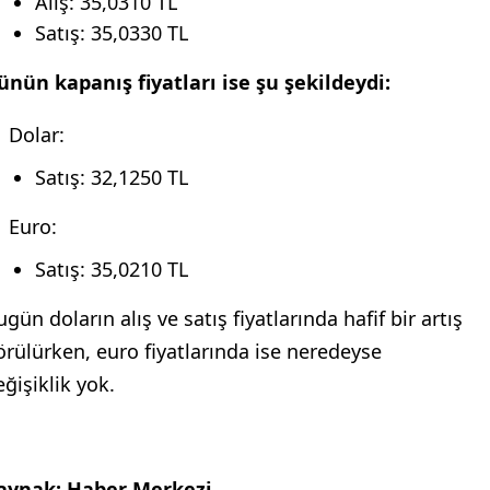
Alış: 35,0310 TL
Satış: 35,0330 TL
ünün kapanış fiyatları ise şu şekildeydi:
Dolar:
Satış: 32,1250 TL
Euro:
Satış: 35,0210 TL
gün doların alış ve satış fiyatlarında hafif bir artış
örülürken, euro fiyatlarında ise neredeyse
eğişiklik yok.
aynak: Haber Merkezi