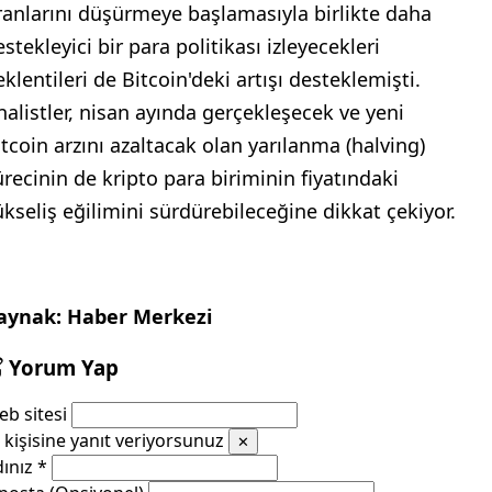
ranlarını düşürmeye başlamasıyla birlikte daha
stekleyici bir para politikası izleyecekleri
klentileri de Bitcoin'deki artışı desteklemişti.
nalistler, nisan ayında gerçekleşecek ve yeni
itcoin arzını azaltacak olan yarılanma (halving)
ürecinin de kripto para biriminin fiyatındaki
ükseliş eğilimini sürdürebileceğine dikkat çekiyor.
aynak: Haber Merkezi
Yorum Yap
b sitesi
kişisine yanıt veriyorsunuz
✕
dınız
*