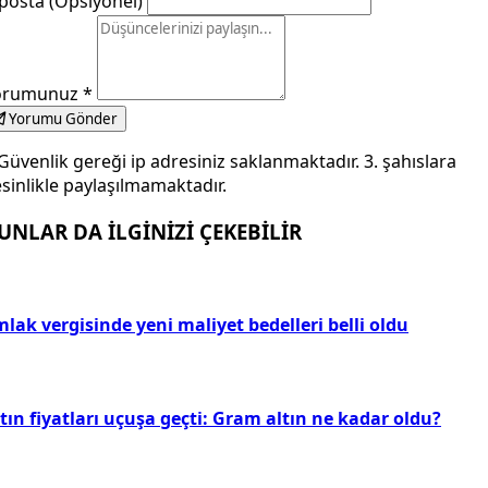
posta (Opsiyonel)
orumunuz
*
Yorumu Gönder
Güvenlik gereği ip adresiniz saklanmaktadır. 3. şahıslara
sinlikle paylaşılmamaktadır.
UNLAR DA İLGİNİZİ ÇEKEBİLİR
lak vergisinde yeni maliyet bedelleri belli oldu
tın fiyatları uçuşa geçti: Gram altın ne kadar oldu?