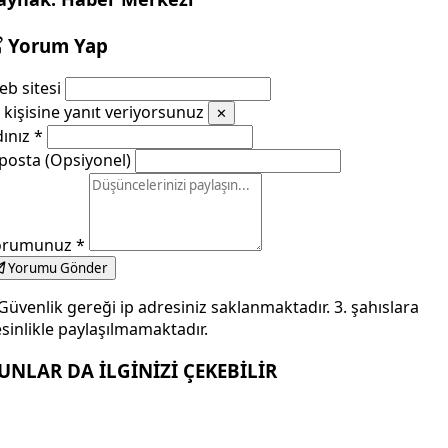
Yorum Yap
b sitesi
kişisine yanıt veriyorsunuz
✕
dınız
*
posta (Opsiyonel)
orumunuz
*
Yorumu Gönder
Güvenlik gereği ip adresiniz saklanmaktadır. 3. şahıslara
sinlikle paylaşılmamaktadır.
UNLAR DA İLGİNİZİ ÇEKEBİLİR