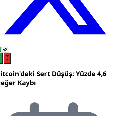
0
0
itcoin'deki Sert Düşüş: Yüzde 4,6
eğer Kaybı