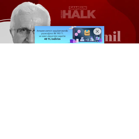
Alkollü sofra paylaşanlar yanıyor
5 dakika önce