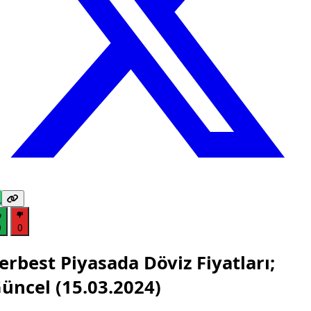
0
0
erbest Piyasada Döviz Fiyatları;
üncel (15.03.2024)