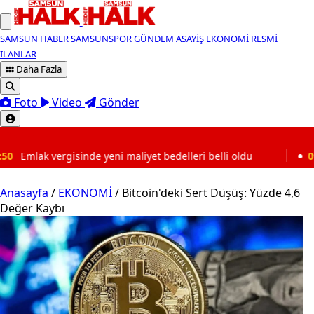
SAMSUN HABER
SAMSUNSPOR
GÜNDEM
ASAYİŞ
EKONOMİ
RESMİ
İLANLAR
Daha Fazla
Foto
Video
Gönder
SON DAKİKA
 yeni maliyet bedelleri belli oldu
09:17
Altın fiyatları
Anasayfa
/
EKONOMİ
/
Bitcoin'deki Sert Düşüş: Yüzde 4,6
Değer Kaybı