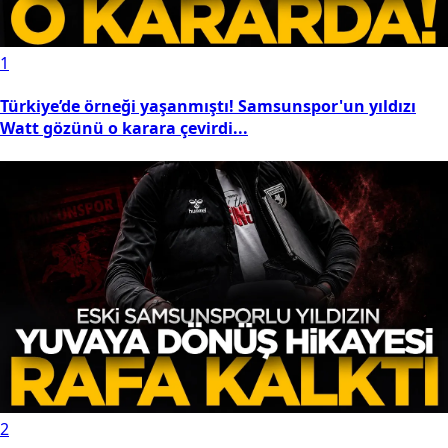
1
Türkiye’de örneği yaşanmıştı! Samsunspor'un yıldızı
Watt gözünü o karara çevirdi...
2