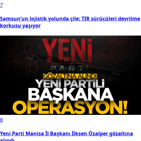
7
Samsun’un lojistik yolunda çile: TIR sürücüleri devrilme
korkusu yaşıyor
8
Yeni Parti Manisa İl Başkanı İlksen Özalper gözaltına
alındı