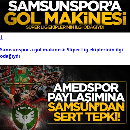
1
Samsunspor'a gol makinesi: Süper Lig ekiplerinin ilgi
odağıydı