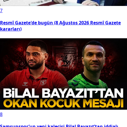
7
Resmî Gazete'de bugün (8 Ağustos 2026 Resmî Gazete
kararları)
8
Samsunspor’un yeni kalecisi Bilal Bayazıt’tan iddialı