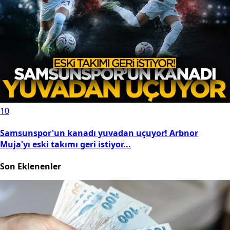
10
Samsunspor'un kanadı yuvadan uçuyor! Arbnor
Muja'yı eski takımı geri istiyor...
Son Eklenenler