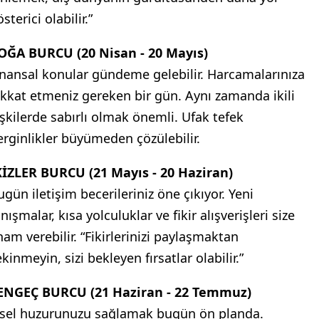
sterici olabilir.”
OĞA BURCU (20 Nisan - 20 Mayıs)
inansal konular gündeme gelebilir. Harcamalarınıza
ikkat etmeniz gereken bir gün. Aynı zamanda ikili
lişkilerde sabırlı olmak önemli. Ufak tefek
erginlikler büyümeden çözülebilir.
KİZLER BURCU (21 Mayıs - 20 Haziran)
ugün iletişim becerileriniz öne çıkıyor. Yeni
nışmalar, kısa yolculuklar ve fikir alışverişleri size
ham verebilir. “Fikirlerinizi paylaşmaktan
kinmeyin, sizi bekleyen fırsatlar olabilir.”
ENGEÇ BURCU (21 Haziran - 22 Temmuz)
çsel huzurunuzu sağlamak bugün ön planda.