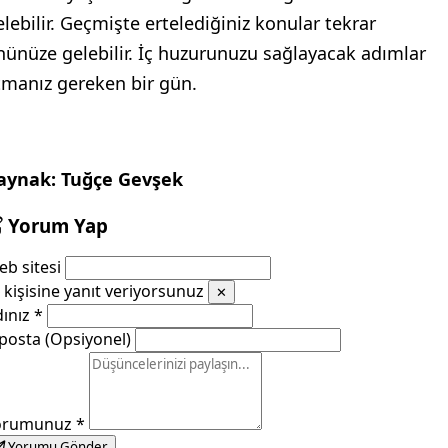
elebilir. Geçmişte ertelediğiniz konular tekrar
nünüze gelebilir. İç huzurunuzu sağlayacak adımlar
tmanız gereken bir gün.
aynak: Tuğçe Gevşek
Yorum Yap
b sitesi
kişisine yanıt veriyorsunuz
✕
dınız
*
posta (Opsiyonel)
orumunuz
*
Yorumu Gönder