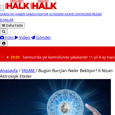
SAMSUN HABER
SAMSUNSPOR
GÜNDEM
ASAYİŞ
EKONOMİ
RESMİ
İLANLAR
Daha Fazla
Foto
Video
Gönder
SON DAKİKA
 yol kontrolünde yakalandı! 11 yıl 8 ay hapis cezası çıktı
Anasayfa
/
YAŞAM
/
Bugün Burçları Neler Bekliyor? 6 Nisan
Astrolojik Etkiler