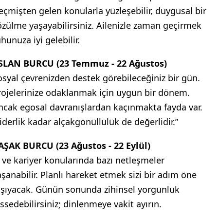
eçmişten gelen konularla yüzleşebilir, duygusal bir
özülme yaşayabilirsiniz. Ailenizle zaman geçirmek
hunuza iyi gelebilir.
SLAN BURCU (23 Temmuz - 22 Ağustos)
osyal çevrenizden destek görebileceğiniz bir gün.
rojelerinize odaklanmak için uygun bir dönem.
ncak egosal davranışlardan kaçınmakta fayda var.
Liderlik kadar alçakgönüllülük de değerlidir.”
AŞAK BURCU (23 Ağustos - 22 Eylül)
ş ve kariyer konularında bazı netleşmeler
aşanabilir. Planlı hareket etmek sizi bir adım öne
aşıyacak. Günün sonunda zihinsel yorgunluk
issedebilirsiniz; dinlenmeye vakit ayırın.