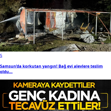
5
Samsun’da korkutan yangın! Bağ evi alevlere teslim
oldu...