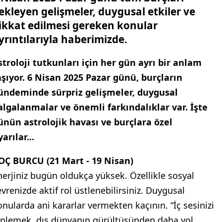
ekleyen gelişmeler, duygusal etkiler ve
ikkat edilmesi gereken konular
yrıntılarıyla haberimizde.
stroloji tutkunları için her gün ayrı bir anlam
aşıyor. 6 Nisan 2025 Pazar günü, burçların
ündeminde sürpriz gelişmeler, duygusal
algalanmalar ve önemli farkındalıklar var. İşte
ünün astrolojik havası ve burçlara özel
arılar...
OÇ BURCU (21 Mart - 19 Nisan)
nerjiniz bugün oldukça yüksek. Özellikle sosyal
evrenizde aktif rol üstlenebilirsiniz. Duygusal
onularda ani kararlar vermekten kaçının. “İç sesinizi
inlemek, dış dünyanın gürültüsünden daha yol