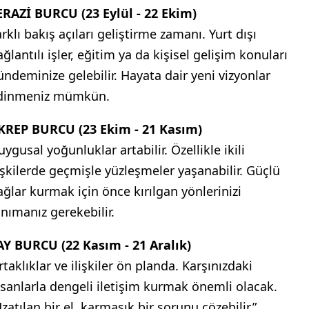
ERAZİ BURCU (23 Eylül - 22 Ekim)
rklı bakış açıları geliştirme zamanı. Yurt dışı
ğlantılı işler, eğitim ya da kişisel gelişim konuları
ündeminize gelebilir. Hayata dair yeni vizyonlar
dinmeniz mümkün.
KREP BURCU (23 Ekim - 21 Kasım)
ygusal yoğunluklar artabilir. Özellikle ikili
lişkilerde geçmişle yüzleşmeler yaşanabilir. Güçlü
ağlar kurmak için önce kırılgan yönlerinizi
anımanız gerekebilir.
AY BURCU (22 Kasım - 21 Aralık)
taklıklar ve ilişkiler ön planda. Karşınızdaki
nsanlarla dengeli iletişim kurmak önemli olacak.
zatılan bir el, karmaşık bir sorunu çözebilir.”