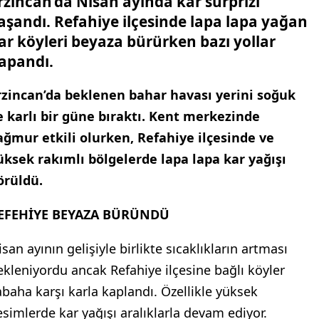
rzincan’da Nisan ayında kar sürprizi
aşandı. Refahiye ilçesinde lapa lapa yağan
ar köyleri beyaza bürürken bazı yollar
apandı.
rzincan’da beklenen bahar havası yerini soğuk
e karlı bir güne bıraktı. Kent merkezinde
ağmur etkili olurken, Refahiye ilçesinde ve
üksek rakımlı bölgelerde lapa lapa kar yağışı
örüldü.
EFEHİYE BEYAZA BÜRÜNDÜ
san ayının gelişiyle birlikte sıcaklıkların artması
ekleniyordu ancak Refahiye ilçesine bağlı köyler
abaha karşı karla kaplandı. Özellikle yüksek
esimlerde kar yağışı aralıklarla devam ediyor.