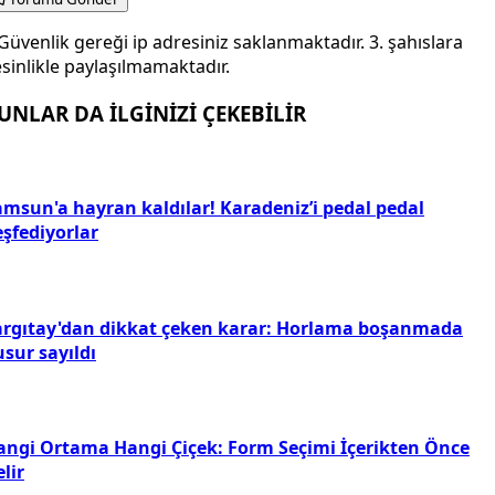
Güvenlik gereği ip adresiniz saklanmaktadır. 3. şahıslara
sinlikle paylaşılmamaktadır.
UNLAR DA İLGİNİZİ ÇEKEBİLİR
amsun'a hayran kaldılar! Karadeniz’i pedal pedal
eşfediyorlar
argıtay'dan dikkat çeken karar: Horlama boşanmada
sur sayıldı
angi Ortama Hangi Çiçek: Form Seçimi İçerikten Önce
lir