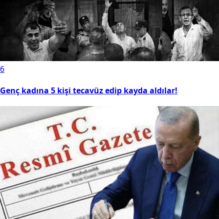
6
Genç kadına 5 kişi tecavüz edip kayda aldılar!