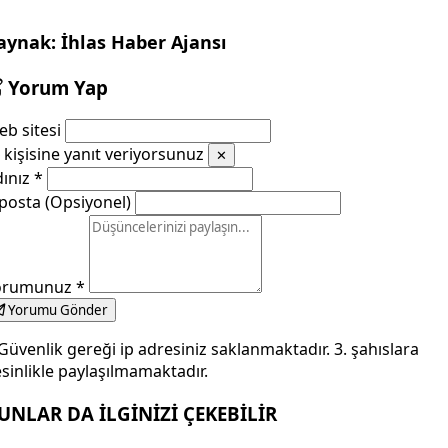
aynak: İhlas Haber Ajansı
Yorum Yap
b sitesi
kişisine yanıt veriyorsunuz
✕
dınız
*
posta (Opsiyonel)
orumunuz
*
Yorumu Gönder
Güvenlik gereği ip adresiniz saklanmaktadır. 3. şahıslara
sinlikle paylaşılmamaktadır.
UNLAR DA İLGİNİZİ ÇEKEBİLİR