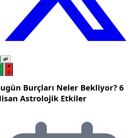
0
0
ugün Burçları Neler Bekliyor? 6
isan Astrolojik Etkiler