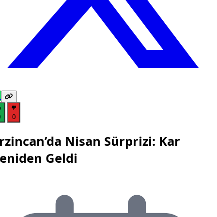
0
0
rzincan’da Nisan Sürprizi: Kar
eniden Geldi