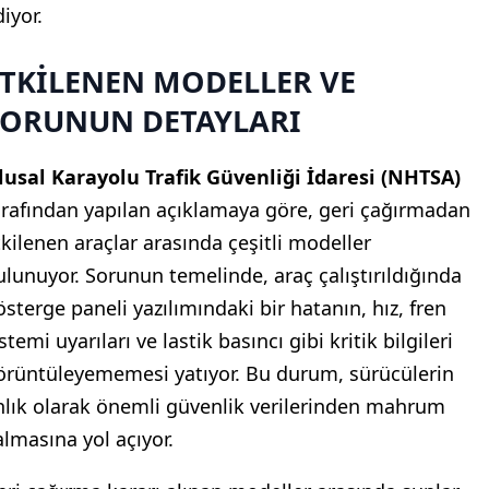
iyor.
ETKİLENEN MODELLER VE
SORUNUN DETAYLARI
lusal Karayolu Trafik Güvenliği İdaresi (NHTSA)
arafından yapılan açıklamaya göre, geri çağırmadan
tkilenen araçlar arasında çeşitli modeller
ulunuyor. Sorunun temelinde, araç çalıştırıldığında
österge paneli yazılımındaki bir hatanın, hız, fren
stemi uyarıları ve lastik basıncı gibi kritik bilgileri
örüntüleyememesi yatıyor. Bu durum, sürücülerin
nlık olarak önemli güvenlik verilerinden mahrum
almasına yol açıyor.