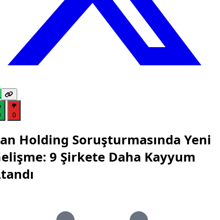
0
0
an Holding Soruşturmasında Yeni
elişme: 9 Şirkete Daha Kayyum
tandı