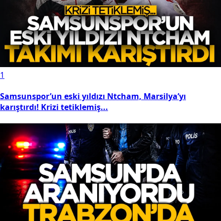
1
Samsunspor’un eski yıldızı Ntcham, Marsilya’yı
karıştırdı! Krizi tetiklemiş...