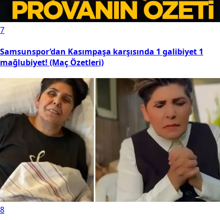
7
Samsunspor’dan Kasımpaşa karşısında 1 galibiyet 1
mağlubiyet! (Maç Özetleri)
8