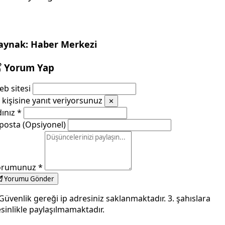
aynak: Haber Merkezi
Yorum Yap
b sitesi
kişisine yanıt veriyorsunuz
✕
dınız
*
posta (Opsiyonel)
orumunuz
*
Yorumu Gönder
Güvenlik gereği ip adresiniz saklanmaktadır. 3. şahıslara
sinlikle paylaşılmamaktadır.