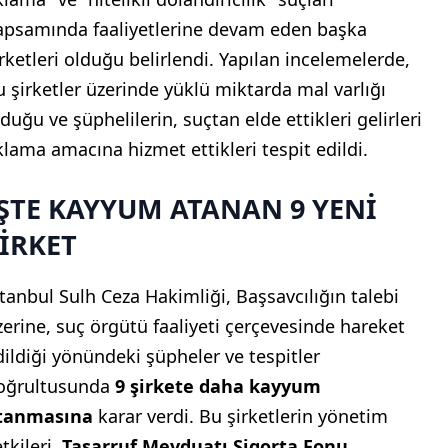
apsamında faaliyetlerine devam eden başka
irketleri olduğu belirlendi. Yapılan incelemelerde,
u şirketler üzerinde yüklü miktarda mal varlığı
duğu ve şüphelilerin, suçtan elde ettikleri gelirleri
klama amacına hizmet ettikleri tespit edildi.
ŞTE KAYYUM ATANAN 9 YENİ
İRKET
stanbul Sulh Ceza Hakimliği, Başsavcılığın talebi
zerine, suç örgütü faaliyeti çerçevesinde hareket
dildiği yönündeki şüpheler ve tespitler
oğrultusunda
9 şirkete daha kayyum
tanmasına
karar verdi. Bu şirketlerin yönetim
tkileri,
Tasarruf Mevduatı Sigorta Fonu