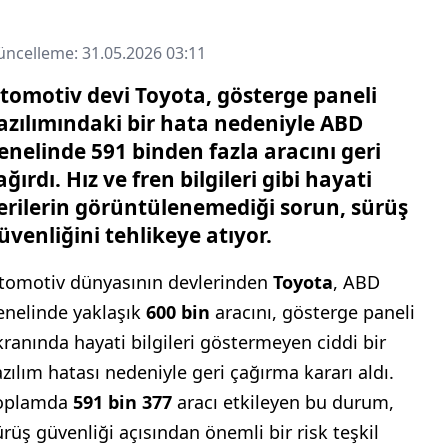
ncelleme: 31.05.2026 03:11
tomotiv devi Toyota, gösterge paneli
azılımındaki bir hata nedeniyle ABD
enelinde 591 binden fazla aracını geri
ağırdı. Hız ve fren bilgileri gibi hayati
erilerin görüntülenemediği sorun, sürüş
üvenliğini tehlikeye atıyor.
tomotiv dünyasının devlerinden
Toyota
, ABD
enelinde yaklaşık
600 bin
aracını, gösterge paneli
kranında hayati bilgileri göstermeyen ciddi bir
azılım hatası nedeniyle geri çağırma kararı aldı.
oplamda
591 bin 377
aracı etkileyen bu durum,
ürüş güvenliği açısından önemli bir risk teşkil