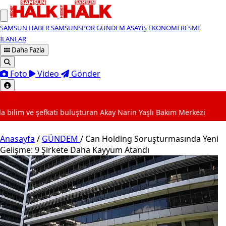
SAMSUN HABER
SAMSUNSPOR
GÜNDEM
ASAYİŞ
EKONOMİ
RESMİ
İLANLAR
Daha Fazla
Foto
Video
Gönder
SON DAKİKA
i buluşturan Akay Narin Yaşlı Bakım Merkezi
15:45
Uyuş
Anasayfa
/
GÜNDEM
/
Can Holding Soruşturmasında Yeni
Gelişme: 9 Şirkete Daha Kayyum Atandı