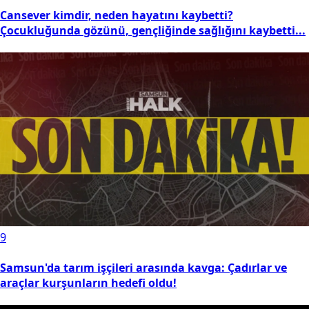
Cansever kimdir, neden hayatını kaybetti?
Çocukluğunda gözünü, gençliğinde sağlığını kaybetti...
9
Samsun'da tarım işçileri arasında kavga: Çadırlar ve
araçlar kurşunların hedefi oldu!