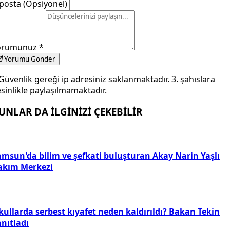
posta (Opsiyonel)
orumunuz
*
Yorumu Gönder
Güvenlik gereği ip adresiniz saklanmaktadır. 3. şahıslara
sinlikle paylaşılmamaktadır.
UNLAR DA İLGİNİZİ ÇEKEBİLİR
amsun'da bilim ve şefkati buluşturan Akay Narin Yaşlı
akım Merkezi
kullarda serbest kıyafet neden kaldırıldı? Bakan Tekin
nıtladı