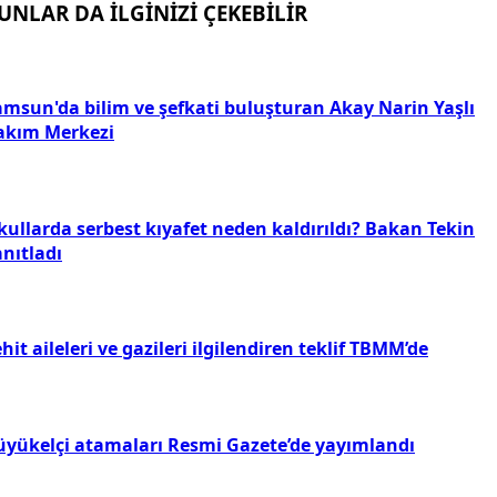
UNLAR DA İLGİNİZİ ÇEKEBİLİR
amsun'da bilim ve şefkati buluşturan Akay Narin Yaşlı
akım Merkezi
kullarda serbest kıyafet neden kaldırıldı? Bakan Tekin
nıtladı
hit aileleri ve gazileri ilgilendiren teklif TBMM’de
üyükelçi atamaları Resmi Gazete’de yayımlandı