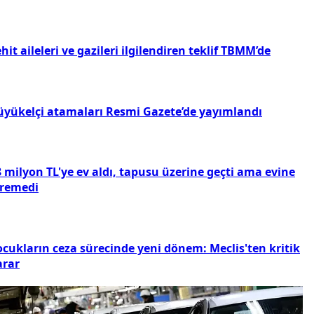
hit aileleri ve gazileri ilgilendiren teklif TBMM’de
üyükelçi atamaları Resmi Gazete’de yayımlandı
 milyon TL'ye ev aldı, tapusu üzerine geçti ama evine
iremedi
ocukların ceza sürecinde yeni dönem: Meclis'ten kritik
arar