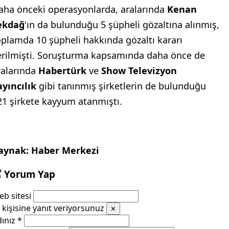
aha önceki operasyonlarda, aralarında
Kenan
ekdağ
'ın da bulunduğu 5 şüpheli gözaltına alınmış,
oplamda 10 şüpheli hakkında gözaltı kararı
erilmişti. Soruşturma kapsamında daha önce de
ralarında
Habertürk
ve
Show Televizyon
ayıncılık
gibi tanınmış şirketlerin de bulunduğu
21 şirkete kayyum atanmıştı.
aynak: Haber Merkezi
Yorum Yap
b sitesi
kişisine yanıt veriyorsunuz
✕
dınız
*