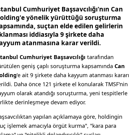
stanbul Cumhuriyet Başsavcılığı'nın Can
olding'e yönelik yürüttüğü soruşturma
apsamında, suçtan elde edilen gelirlerin
klanması iddiasıyla 9 şirkete daha
ayyum atanmasına karar verildi.
stanbul Cumhuriyet Başsavcılığı
tarafından
ürütülen geniş çaplı soruşturma kapsamında
Can
olding
'e ait 9 şirkete daha kayyum atanması kararı
erildi. Daha önce 121 şirkete el konularak TMSF'nin
ayyum olarak atandığı soruşturma, yeni tespitlerle
irlikte derinleşmeye devam ediyor.
aşsavcılıktan yapılan açıklamaya göre, holdingin
suç işlemek amacıyla örgüt kurma", "kara para
lama" ve "nitelikli dolandırıcılık" suçları