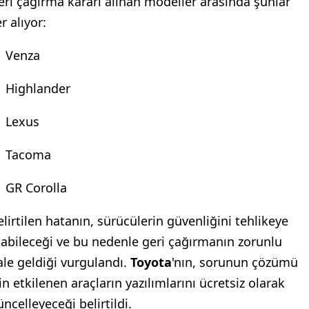
eri çağırma kararı alınan modeller arasında şunlar
r alıyor:
Venza
Highlander
Lexus
Tacoma
GR Corolla
elirtilen hatanın, sürücülerin güvenliğini tehlikeye
tabileceği ve bu nedenle geri çağırmanın zorunlu
ale geldiği vurgulandı.
Toyota
'nın, sorunun çözümü
in etkilenen araçların yazılımlarını ücretsiz olarak
ncelleyeceği belirtildi.