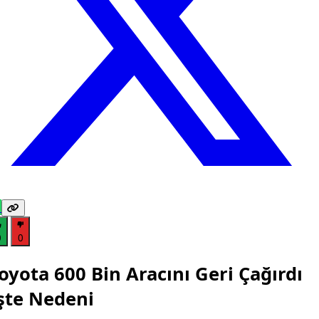
0
0
oyota 600 Bin Aracını Geri Çağırdı
şte Nedeni