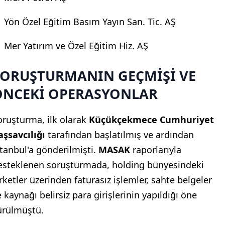
Yön Özel Eğitim Basım Yayın San. Tic. AŞ
Mer Yatırım ve Özel Eğitim Hiz. AŞ
SORUŞTURMANIN GEÇMİŞİ VE
ÖNCEKİ OPERASYONLAR
oruşturma, ilk olarak
Küçükçekmece Cumhuriyet
aşsavcılığı
tarafından başlatılmış ve ardından
stanbul'a gönderilmişti.
MASAK
raporlarıyla
esteklenen soruşturmada, holding bünyesindeki
irketler üzerinden faturasız işlemler, sahte belgeler
 kaynağı belirsiz para girişlerinin yapıldığı öne
ürülmüştü.