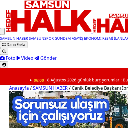
SAMSUN HABER
SAMSUNSPOR
GÜNDEM
ASAYİŞ
EKONOMİ
RESMİ İLANLA
Daha Fazla
Foto
Video
Gönder
SON DAKİKA
06:00
8 Ağustos 2026 günlük burç yorumları: Bugün burcun
Anasayfa
/
SAMSUN HABER
/
Canik Belediye Başkanı İb