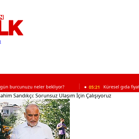
R
uzu neler bekliyor?
05:21
Küresel gıda fiyatlarında ala
rahim Sandıkçı: Sorunsuz Ulaşım İçin Çalışıyoruz