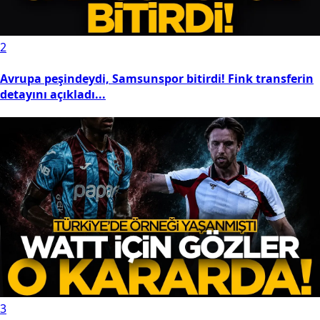
2
Avrupa peşindeydi, Samsunspor bitirdi! Fink transferin
detayını açıkladı...
3