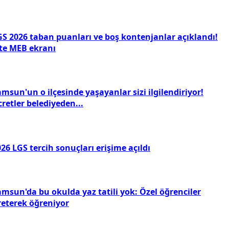
GS 2026 taban puanları ve boş kontenjanlar açıklandı!
şte MEB ekranı
msun'un o ilçesinde yaşayanlar sizi ilgilendiriyor!
retler belediyeden...
26 LGS tercih sonuçları erişime açıldı
amsun'da bu okulda yaz tatili yok: Özel öğrenciler
reterek öğreniyor