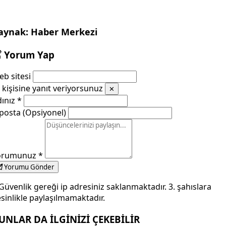
aynak: Haber Merkezi
Yorum Yap
b sitesi
kişisine yanıt veriyorsunuz
✕
dınız
*
posta (Opsiyonel)
orumunuz
*
Yorumu Gönder
Güvenlik gereği ip adresiniz saklanmaktadır. 3. şahıslara
sinlikle paylaşılmamaktadır.
UNLAR DA İLGİNİZİ ÇEKEBİLİR