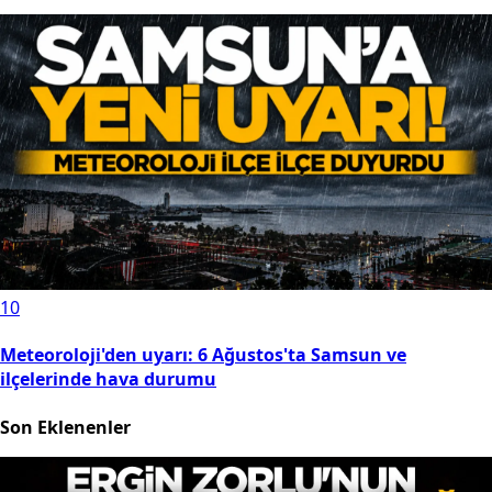
10
Meteoroloji'den uyarı: 6 Ağustos'ta Samsun ve
ilçelerinde hava durumu
Son Eklenenler