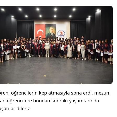
ören, öğrencilerin kep atmasıyla sona erdi, mezun
lan öğrencilere bundan sonraki yaşamlarında
şarılar dileriz.