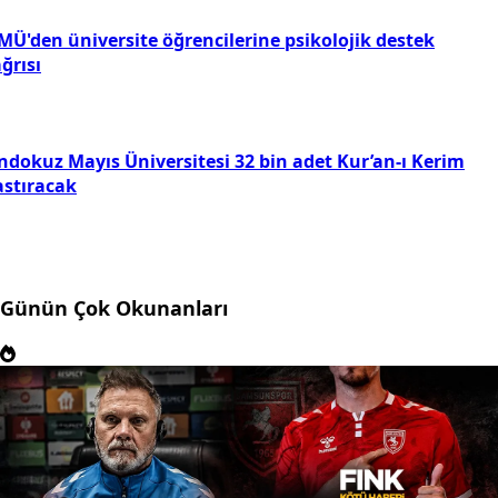
MÜ'den üniversite öğrencilerine psikolojik destek
ğrısı
ndokuz Mayıs Üniversitesi 32 bin adet Kur’an-ı Kerim
astıracak
Günün Çok Okunanları