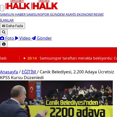
SAMSUN HABER
SAMSUNSPOR
GÜNDEM
ASAYİŞ
EKONOMİ
RESMİ
İLANLAR
Daha Fazla
Foto
Video
Gönder
SON DAKİKA
unspor taraftarı merakla bekliyordu: Coulibaly o tarihte dönüyor! F
Anasayfa
/
EĞİTİM
/
Canik Belediyesi, 2.200 Adaya Ücretsiz
KPSS Kursu Düzenledi