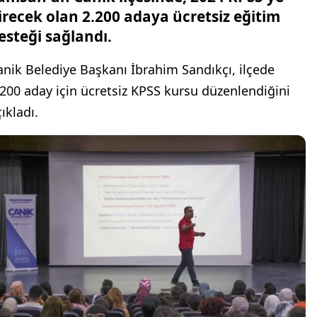
irecek olan 2.200 adaya ücretsiz eğitim
esteği sağlandı.
anik Belediye Başkanı İbrahim Sandıkçı, ilçede
.200 aday için ücretsiz KPSS kursu düzenlendiğini
ıkladı.