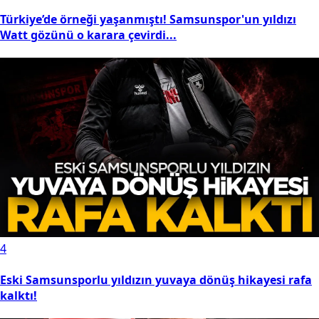
Türkiye’de örneği yaşanmıştı! Samsunspor'un yıldızı
Watt gözünü o karara çevirdi...
4
Eski Samsunsporlu yıldızın yuvaya dönüş hikayesi rafa
kalktı!