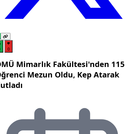
0
0
MÜ Mimarlık Fakültesi'nden 115
ğrenci Mezun Oldu, Kep Atarak
utladı