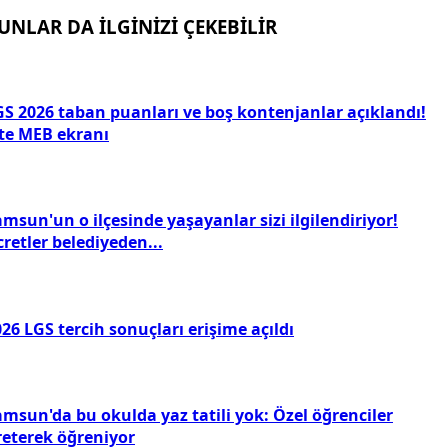
UNLAR DA İLGİNİZİ ÇEKEBİLİR
GS 2026 taban puanları ve boş kontenjanlar açıklandı!
şte MEB ekranı
msun'un o ilçesinde yaşayanlar sizi ilgilendiriyor!
retler belediyeden...
26 LGS tercih sonuçları erişime açıldı
amsun'da bu okulda yaz tatili yok: Özel öğrenciler
reterek öğreniyor