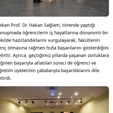
ekan Prof. Dr. Hakan Sağlam, törende yaptığı
onuşmada öğrencilerin iş hayatlarına donanımlı bir
ekilde hazırlandıklarını vurgulayarak, fakültenin
enç olmasına rağmen hızla başarılarını gösterdiğini
lirtti. Ayrıca, geçtiğimiz yıllarda yaşanan zorluklara
ağmen başarıyla atlatılan süreci de öğrenci ve
ğretim üyelerinin çabalarıyla başardıklarını dile
tirdi.