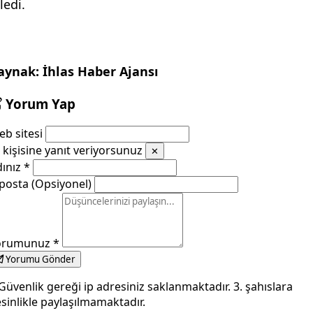
ledi.
aynak: İhlas Haber Ajansı
Yorum Yap
b sitesi
kişisine yanıt veriyorsunuz
✕
dınız
*
posta (Opsiyonel)
orumunuz
*
Yorumu Gönder
Güvenlik gereği ip adresiniz saklanmaktadır. 3. şahıslara
sinlikle paylaşılmamaktadır.