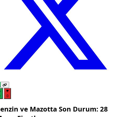
0
0
enzin ve Mazotta Son Durum: 28