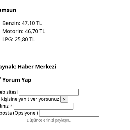
amsun
Benzin: 47,10 TL
Motorin: 46,70 TL
LPG: 25,80 TL
aynak: Haber Merkezi
Yorum Yap
b sitesi
kişisine yanıt veriyorsunuz
✕
dınız
*
posta (Opsiyonel)