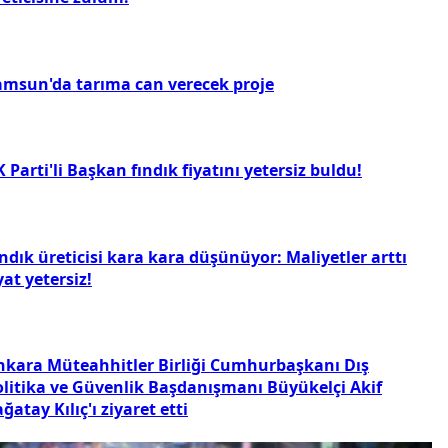
amsun'da tarıma can verecek proje
 Parti'li Başkan fındık fiyatını yetersiz buldu!
ndık üreticisi kara kara düşünüyor: Maliyetler arttı
yat yetersiz!
nkara Müteahhitler Birliği Cumhurbaşkanı Dış
olitika ve Güvenlik Başdanışmanı Büyükelçi Akif
ğatay Kılıç'ı ziyaret etti