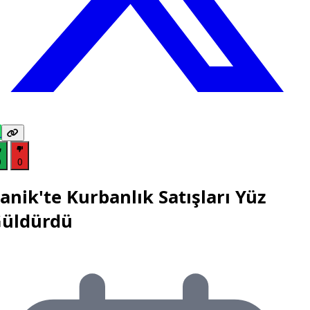
0
0
anik'te Kurbanlık Satışları Yüz
üldürdü