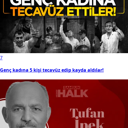
7
Genç kadına 5 kişi tecavüz edip kayda aldılar!