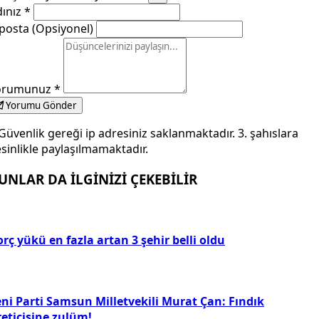
dınız
*
posta (Opsiyonel)
orumunuz
*
Yorumu Gönder
Güvenlik gereği ip adresiniz saklanmaktadır. 3. şahıslara
sinlikle paylaşılmamaktadır.
UNLAR DA İLGİNİZİ ÇEKEBİLİR
rç yükü en fazla artan 3 şehir belli oldu
eni Parti Samsun Milletvekili Murat Çan: Fındık
reticisine zulüm!