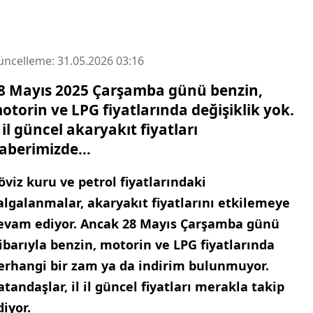
ncelleme: 31.05.2026 03:16
8 Mayıs 2025 Çarşamba günü benzin,
otorin ve LPG fiyatlarında değişiklik yok.
l il güncel akaryakıt fiyatları
aberimizde...
öviz kuru ve petrol fiyatlarındaki
algalanmalar, akaryakıt fiyatlarını etkilemeye
evam ediyor. Ancak 28 Mayıs Çarşamba günü
tibarıyla benzin, motorin ve LPG fiyatlarında
erhangi bir zam ya da indirim bulunmuyor.
atandaşlar, il il güncel fiyatları merakla takip
diyor.