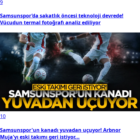
9
Samsunspor’da sakatlık öncesi teknoloji devrede!
Vücudun termal fotoğrafı analiz ediliyor
10
Samsunspor'un kanadı yuvadan uçuyor! Arbnor
Muja'yı eski takımı geri istiyor...