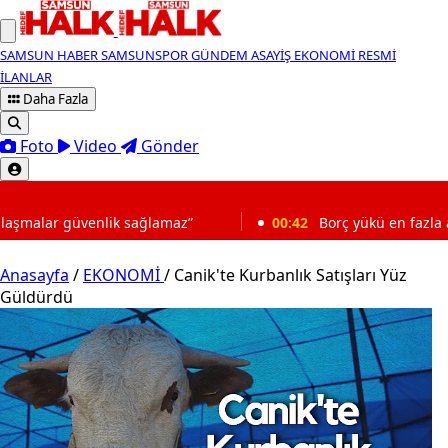
SAMSUN HABER
SAMSUNSPOR
GÜNDEM
ASAYİŞ
EKONOMİ
RESMİ
İLANLAR
Daha Fazla
Foto
Video
Gönder
SON DAKİKA
maz”
00:42
Borç yükü en fazla artan 3 şehir belli oldu
Anasayfa
/
EKONOMİ
/
Canik'te Kurbanlık Satışları Yüz
Güldürdü