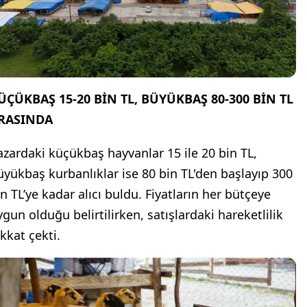
ÜÇÜKBAŞ 15-20 BİN TL, BÜYÜKBAŞ 80-300 BİN TL
RASINDA
azardaki küçükbaş hayvanlar 15 ile 20 bin TL,
üyükbaş kurbanlıklar ise 80 bin TL'den başlayıp 300
in TL’ye kadar alıcı buldu. Fiyatların her bütçeye
ygun olduğu belirtilirken, satışlardaki hareketlilik
kkat çekti.