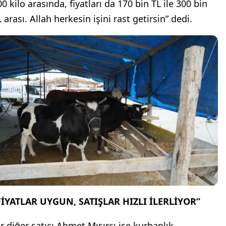
0 kilo arasında, fiyatları da 170 bin TL ile 300 bin
 arası. Allah herkesin işini rast getirsin” dedi.
FİYATLAR UYGUN, SATIŞLAR HIZLI İLERLİYOR”
ir diğer satıcı Ahmet Mısırcı ise kurbanlık