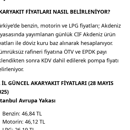
KARYAKIT FİYATLARI NASIL BELİRLENİYOR?
ürkiye’de benzin, motorin ve LPG fiyatları; Akdeniz
iyasasında yayımlanan günlük CIF Akdeniz ürün
yatları ile döviz kuru baz alınarak hesaplanıyor.
ümrüksüz rafineri fiyatına ÖTV ve EPDK payı
klendikten sonra KDV dahil edilerek pompa fiyatı
lirleniyor.
L İL GÜNCEL AKARYAKIT FİYATLARI (28 MAYIS
025)
stanbul Avrupa Yakası
Benzin: 46,84 TL
Motorin: 46,12 TL
LPG: 26,19 TL