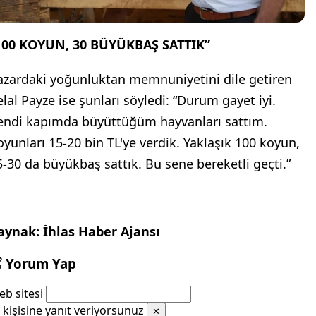
100 KOYUN, 30 BÜYÜKBAŞ SATTIK”
azardaki yoğunluktan memnuniyetini dile getiren
elal Payze ise şunları söyledi: “Durum gayet iyi.
endi kapımda büyüttüğüm hayvanları sattım.
oyunları 15-20 bin TL'ye verdik. Yaklaşık 100 koyun,
5-30 da büyükbaş sattık. Bu sene bereketli geçti.”
aynak: İhlas Haber Ajansı
Yorum Yap
b sitesi
kişisine yanıt veriyorsunuz
✕