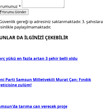
orumunuz
*
Yorumu Gönder
Güvenlik gereği ip adresiniz saklanmaktadır. 3. şahıslara
sinlikle paylaşılmamaktadır.
UNLAR DA İLGİNİZİ ÇEKEBİLİR
rç yükü en fazla artan 3 şehir belli oldu
eni Parti Samsun Milletvekili Murat Çan: Fındık
reticisine zulüm!
amsun'da tarıma can verecek proje