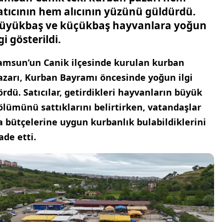
atıcının hem alıcının yüzünü güldürdü.
üyükbaş ve küçükbaş hayvanlara yoğun
lgi gösterildi.
amsun’un Canik ilçesinde kurulan kurban
azarı, Kurban Bayramı öncesinde yoğun ilgi
ördü. Satıcılar, getirdikleri hayvanların büyük
ölümünü sattıklarını belirtirken, vatandaşlar
a bütçelerine uygun kurbanlık bulabildiklerini
fade etti.