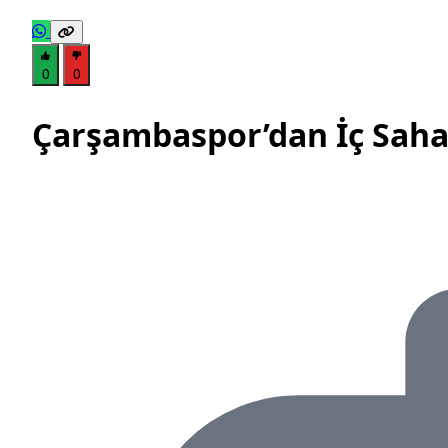
0
0
Çarşambaspor’dan İç Saha