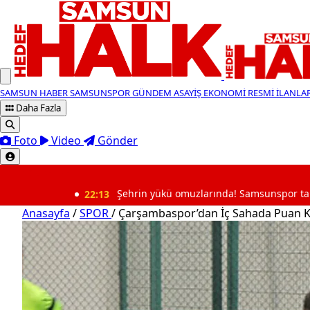
SAMSUN HABER
SAMSUNSPOR
GÜNDEM
ASAYİŞ
EKONOMİ
RESMİ İLANLA
Daha Fazla
Foto
Video
Gönder
SON DAKİKA
22:13
Şehrin yükü omuzlarında! Samsunspor taraftarından Yük
Anasayfa
/
SPOR
/
Çarşambaspor’dan İç Sahada Puan K