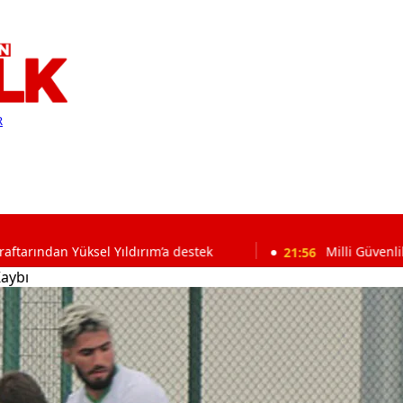
R
sel Yıldırım’a destek
21:56
Milli Güvenlik Kurulu topla
aybı