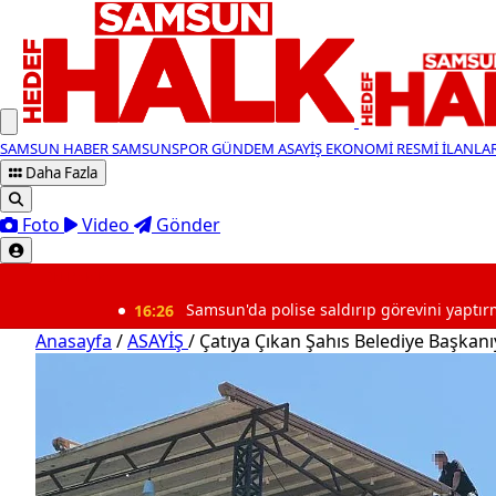
SAMSUN HABER
SAMSUNSPOR
GÜNDEM
ASAYİŞ
EKONOMİ
RESMİ İLANLA
Daha Fazla
Foto
Video
Gönder
SON DAKİKA
16:26
Samsun'da polise saldırıp görevini yaptırmayan 2 şüp
Anasayfa
/
ASAYİŞ
/
Çatıya Çıkan Şahıs Belediye Başkan