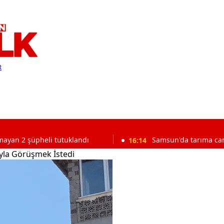
R
heli tutuklandı
16:14
Samsun'da tarıma can verecek pr
ıyla Görüşmek İstedi