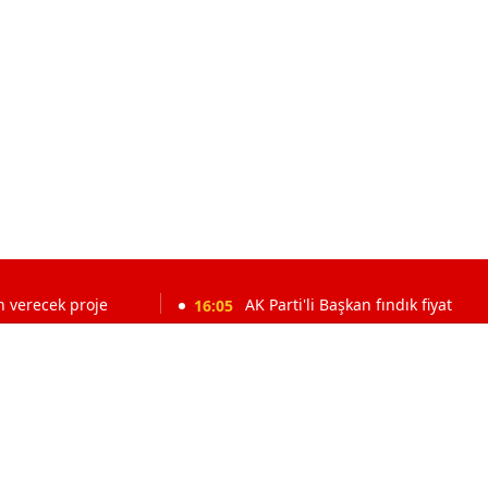
oje
16:05
AK Parti'li Başkan fındık fiyatını yetersiz buld