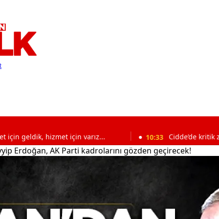
R
 hizmet için varız...
10:33
Cidde’de kritik zirve: Türk
ip Erdoğan, AK Parti kadrolarını gözden geçirecek!