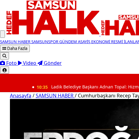
SAMSUN HABER
SAMSUNSPOR
GÜNDEM
ASAYİŞ
EKONOMİ
RESMİ İLANLA
Daha Fazla
Foto
Video
Gönder
SON DAKİKA
10:35
Ladik Belediye Başkanı Adnan Topal: Hizmet için geldik,
Anasayfa
/
SAMSUN HABER
/
Cumhurbaşkanı Recep Tayy