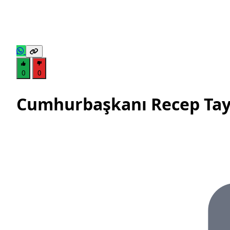
0
0
Cumhurbaşkanı Recep Tayy