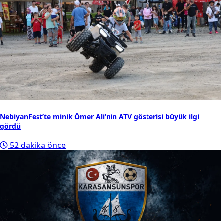
NebiyanFest’te minik Ömer Ali’nin ATV gösterisi büyük ilgi
gördü
52 dakika önce