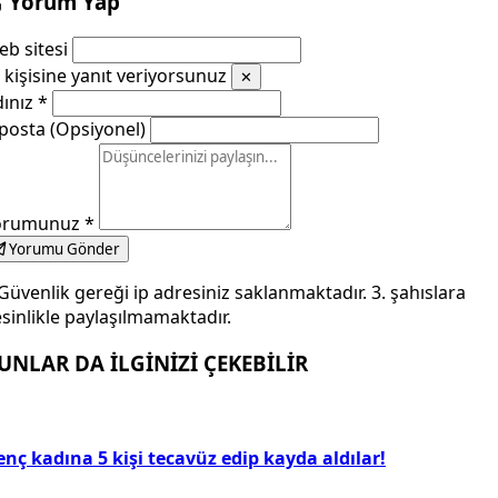
Yorum Yap
b sitesi
kişisine yanıt veriyorsunuz
✕
dınız
*
posta (Opsiyonel)
orumunuz
*
Yorumu Gönder
Güvenlik gereği ip adresiniz saklanmaktadır. 3. şahıslara
sinlikle paylaşılmamaktadır.
UNLAR DA İLGİNİZİ ÇEKEBİLİR
nç kadına 5 kişi tecavüz edip kayda aldılar!