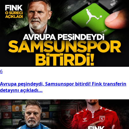
6
Avrupa peşindeydi, Samsunspor bitirdi! Fink transferin
detayını açıkladı...