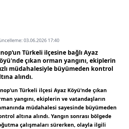
ncelleme: 03.06.2026 17:40
inop’un Türkeli ilçesine bağlı Ayaz
öyü'nde çıkan orman yangını, ekiplerin
ızlı müdahalesiyle büyümeden kontrol
ltına alındı.
inop'un Türkeli ilçesi Ayaz Köyü'nde çıkan
rman yangını, ekiplerin ve vatandaşların
amanında müdahalesi sayesinde büyümeden
ontrol altına alındı. Yangın sonrası bölgede
oğutma çalışmaları sürerken, olayla ilgili