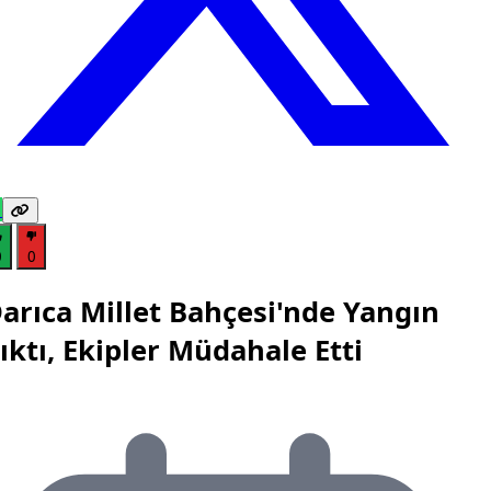
0
0
arıca Millet Bahçesi'nde Yangın
ıktı, Ekipler Müdahale Etti