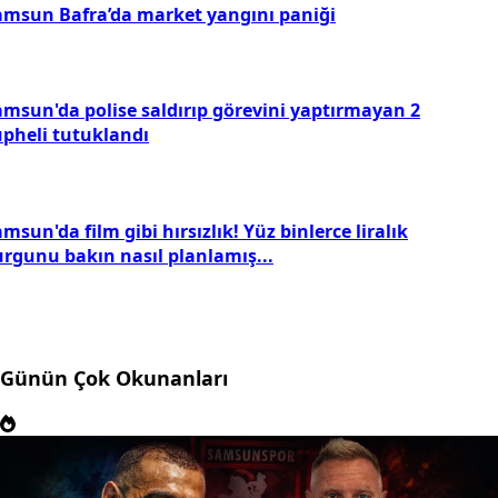
amsun Bafra’da market yangını paniği
amsun'da polise saldırıp görevini yaptırmayan 2
üpheli tutuklandı
msun'da film gibi hırsızlık! Yüz binlerce liralık
urgunu bakın nasıl planlamış...
Günün Çok Okunanları