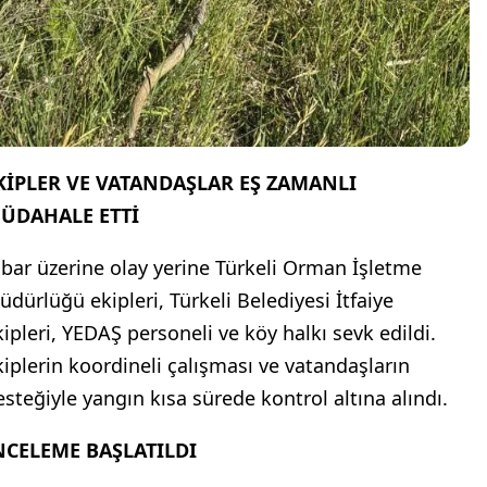
KİPLER VE VATANDAŞLAR EŞ ZAMANLI
ÜDAHALE ETTİ
hbar üzerine olay yerine Türkeli Orman İşletme
üdürlüğü ekipleri, Türkeli Belediyesi İtfaiye
kipleri, YEDAŞ personeli ve köy halkı sevk edildi.
kiplerin koordineli çalışması ve vatandaşların
esteğiyle yangın kısa sürede kontrol altına alındı.
NCELEME BAŞLATILDI