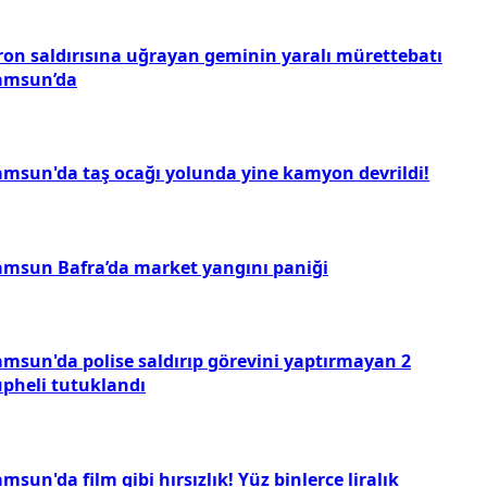
ron saldırısına uğrayan geminin yaralı mürettebatı
amsun’da
amsun'da taş ocağı yolunda yine kamyon devrildi!
amsun Bafra’da market yangını paniği
amsun'da polise saldırıp görevini yaptırmayan 2
üpheli tutuklandı
msun'da film gibi hırsızlık! Yüz binlerce liralık