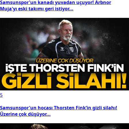
Samsunspor'un kanadı yuvadan uçuyor! Arbnor
Muja'yı eski takımı geri istiyor...
5
Samsunspor'un hocası Thorsten Fink’in gizli silahı!
Üzerine çok düşüyor...