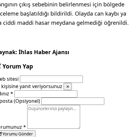
angının çıkış sebebinin belirlenmesi için bölgede
nceleme başlatıldığı bildirildi. Olayda can kaybı ya
a ciddi maddi hasar meydana gelmediği öğrenildi.
aynak: İhlas Haber Ajansı
Yorum Yap
b sitesi
kişisine yanıt veriyorsunuz
✕
dınız
*
posta (Opsiyonel)
orumunuz
*
Yorumu Gönder