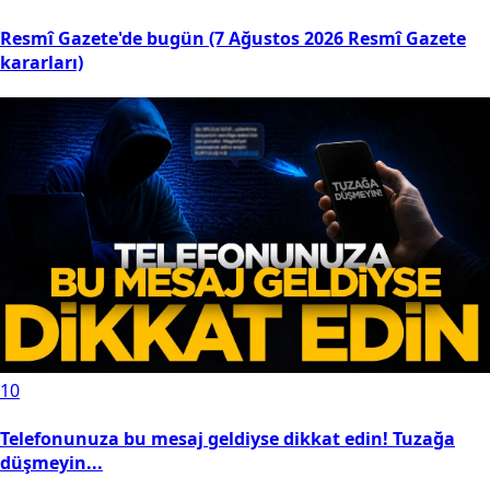
Resmî Gazete'de bugün (7 Ağustos 2026 Resmî Gazete
kararları)
10
Telefonunuza bu mesaj geldiyse dikkat edin! Tuzağa
düşmeyin...