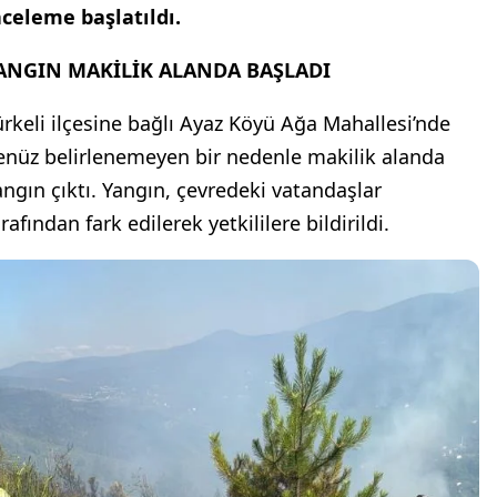
nceleme başlatıldı.
ANGIN MAKİLİK ALANDA BAŞLADI
ürkeli ilçesine bağlı Ayaz Köyü Ağa Mahallesi’nde
enüz belirlenemeyen bir nedenle makilik alanda
angın çıktı. Yangın, çevredeki vatandaşlar
rafından fark edilerek yetkililere bildirildi.