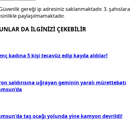
Güvenlik gereği ip adresiniz saklanmaktadır. 3. şahıslara
sinlikle paylaşılmamaktadır.
UNLAR DA İLGİNİZİ ÇEKEBİLİR
nç kadına 5 kişi tecavüz edip kayda aldılar!
ron saldırısına uğrayan geminin yaralı mürettebatı
amsun’da
amsun'da taş ocağı yolunda yine kamyon devrildi!