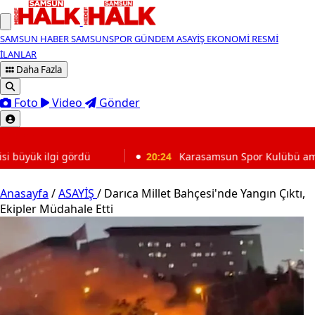
SAMSUN HABER
SAMSUNSPOR
GÜNDEM
ASAYİŞ
EKONOMİ
RESMİ
İLANLAR
Daha Fazla
Foto
Video
Gönder
SON DAKİKA
20:24
Karasamsun Spor Kulübü amatör futbol için çağrı yapt
Anasayfa
/
ASAYİŞ
/
Darıca Millet Bahçesi'nde Yangın Çıktı,
Ekipler Müdahale Etti