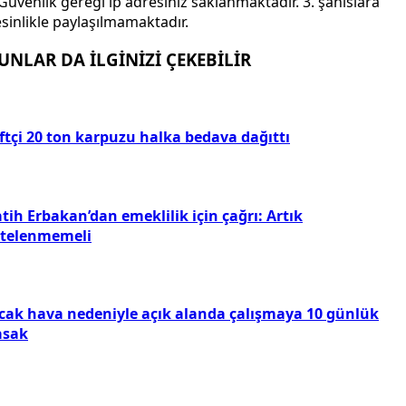
Güvenlik gereği ip adresiniz saklanmaktadır. 3. şahıslara
sinlikle paylaşılmamaktadır.
UNLAR DA İLGİNİZİ ÇEKEBİLİR
ftçi 20 ton karpuzu halka bedava dağıttı
tih Erbakan’dan emeklilik için çağrı: Artık
rtelenmemeli
ıcak hava nedeniyle açık alanda çalışmaya 10 günlük
asak