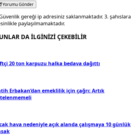
Yorumu Gönder
Güvenlik gereği ip adresiniz saklanmaktadır. 3. şahıslara
sinlikle paylaşılmamaktadır.
UNLAR DA İLGİNİZİ ÇEKEBİLİR
ftçi 20 ton karpuzu halka bedava dağıttı
tih Erbakan’dan emeklilik için çağrı: Artık
rtelenmemeli
ıcak hava nedeniyle açık alanda çalışmaya 10 günlük
asak