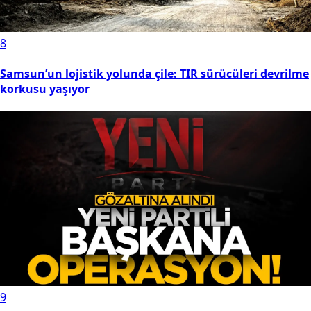
8
Samsun’un lojistik yolunda çile: TIR sürücüleri devrilme
korkusu yaşıyor
9