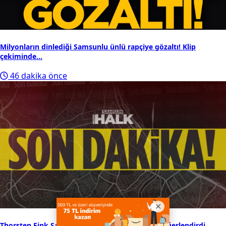
Milyonların dinlediği Samsunlu ünlü rapçiye gözaltı! Klip
çekiminde...
46 dakika önce
Thorsten Fink Samsunspor’un kamp sürecini değerlendirdi