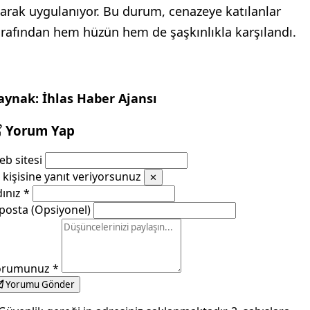
larak uygulanıyor. Bu durum, cenazeye katılanlar
arafından hem hüzün hem de şaşkınlıkla karşılandı.
aynak: İhlas Haber Ajansı
Yorum Yap
b sitesi
kişisine yanıt veriyorsunuz
✕
dınız
*
posta (Opsiyonel)
orumunuz
*
Yorumu Gönder