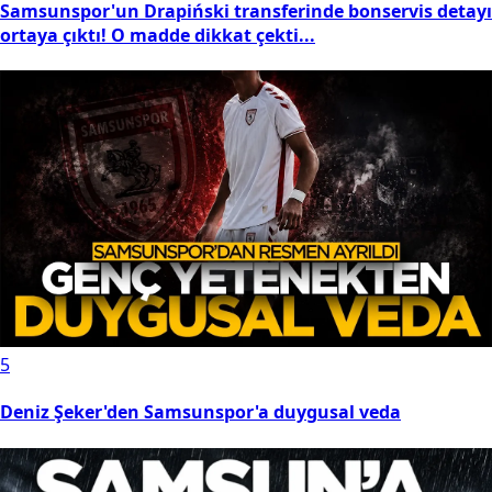
Samsunspor'un Drapiński transferinde bonservis detayı
ortaya çıktı! O madde dikkat çekti...
5
Deniz Şeker'den Samsunspor'a duygusal veda