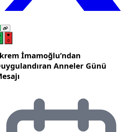
0
0
krem İmamoğlu’ndan
uygulandıran Anneler Günü
esajı