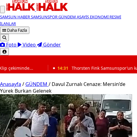
SAMSUN HABER
SAMSUNSPOR
GÜNDEM
ASAYİŞ
EKONOMİ
RESMİ
İLANLAR
Daha Fazla
Foto
Video
Gönder
SON DAKİKA
14:31
Thorsten Fink Samsunspor’un kamp sürecini değerlendir
Anasayfa
/
GÜNDEM
/
Davul Zurnalı Cenaze: Mersin’de
Yürek Burkan Gelenek