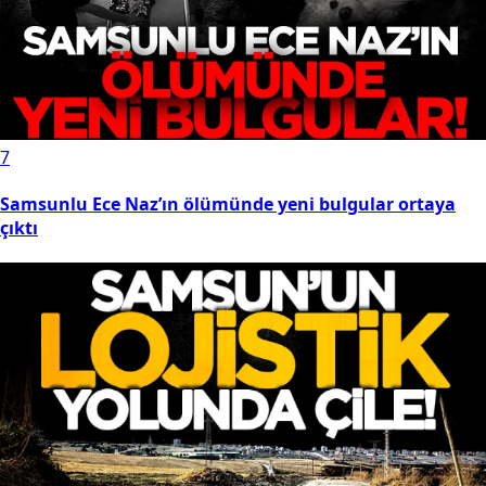
7
Samsunlu Ece Naz’ın ölümünde yeni bulgular ortaya
çıktı