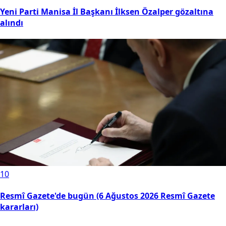
Yeni Parti Manisa İl Başkanı İlksen Özalper gözaltına
alındı
10
Resmî Gazete'de bugün (6 Ağustos 2026 Resmî Gazete
kararları)