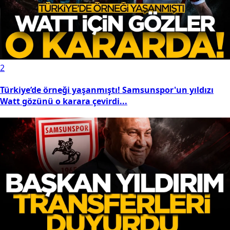
2
Türkiye’de örneği yaşanmıştı! Samsunspor'un yıldızı
Watt gözünü o karara çevirdi...