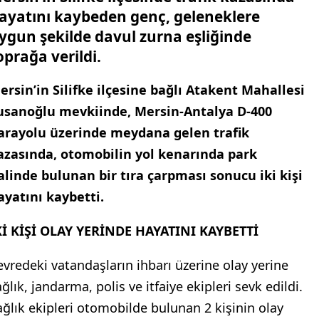
ayatını kaybeden genç, geleneklere
ygun şekilde davul zurna eşliğinde
oprağa verildi.
ersin’in Silifke ilçesine bağlı Atakent Mahallesi
usanoğlu mevkiinde, Mersin-Antalya D-400
arayolu üzerinde meydana gelen trafik
azasında, otomobilin yol kenarında park
alinde bulunan bir tıra çarpması sonucu iki kişi
ayatını kaybetti.
Kİ KİŞİ OLAY YERİNDE HAYATINI KAYBETTİ
evredeki vatandaşların ihbarı üzerine olay yerine
ğlık, jandarma, polis ve itfaiye ekipleri sevk edildi.
ağlık ekipleri otomobilde bulunan 2 kişinin olay