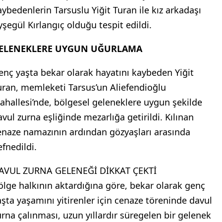
aybedenlerin Tarsuslu Yiğit Turan ile kız arkadaşı
yşegül Kırlangıç olduğu tespit edildi.
ELENEKLERE UYGUN UĞURLAMA
enç yaşta bekar olarak hayatını kaybeden Yiğit
uran, memleketi Tarsus’un Aliefendioğlu
ahallesi’nde, bölgesel geleneklere uygun şekilde
avul zurna eşliğinde mezarlığa getirildi. Kılınan
enaze namazının ardından gözyaşları arasında
efnedildi.
AVUL ZURNA GELENEĞİ DİKKAT ÇEKTİ
ölge halkının aktardığına göre, bekar olarak genç
aşta yaşamını yitirenler için cenaze töreninde davul
urna çalınması, uzun yıllardır süregelen bir gelenek