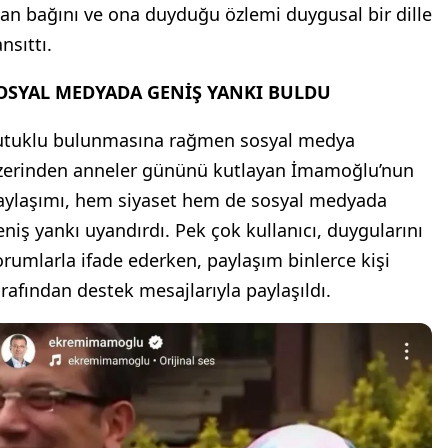
lan bağını ve ona duyduğu özlemi duygusal bir dille
nsıttı.
OSYAL MEDYADA GENİŞ YANKI BULDU
utuklu bulunmasına rağmen sosyal medya
zerinden anneler gününü kutlayan İmamoğlu’nun
aylaşımı, hem siyaset hem de sosyal medyada
eniş yankı uyandırdı. Pek çok kullanıcı, duygularını
orumlarla ifade ederken, paylaşım binlerce kişi
arafından destek mesajlarıyla paylaşıldı.