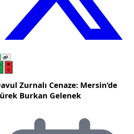
0
0
avul Zurnalı Cenaze: Mersin’de
ürek Burkan Gelenek