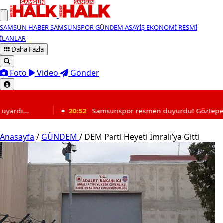
SAMSUN HABER
SAMSUNSPOR
GÜNDEM
ASAYİŞ
EKONOMİ
RESMİ
İLANLAR
Daha Fazla
Foto
Video
Gönder
SON DAKİKA
Samsunspor resmen duyurdu! Göztepe maçının biletleri satışa çı
Anasayfa
/
GÜNDEM
/
DEM Parti Heyeti İmralı’ya Gitti