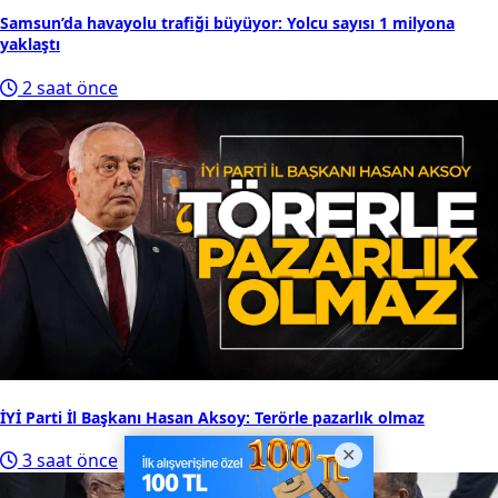
Samsun’da havayolu trafiği büyüyor: Yolcu sayısı 1 milyona
yaklaştı
2 saat önce
İYİ Parti İl Başkanı Hasan Aksoy: Terörle pazarlık olmaz
3 saat önce