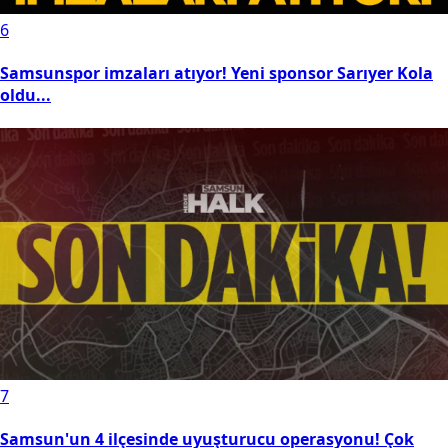
6
Samsunspor imzaları atıyor! Yeni sponsor Sarıyer Kola
oldu...
7
Samsun'un 4 ilçesinde uyuşturucu operasyonu! Çok