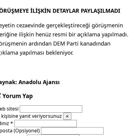
ÖRÜŞMEYE İLİŞKİN DETAYLAR PAYLAŞILMADI
eyetin cezaevinde gerçekleştireceği görüşmenin
çeriğine ilişkin henüz resmi bir açıklama yapılmadı.
örüşmenin ardından DEM Parti kanadından
çıklama yapılması bekleniyor.
aynak: Anadolu Ajansı
Yorum Yap
b sitesi
kişisine yanıt veriyorsunuz
✕
dınız
*
posta (Opsiyonel)