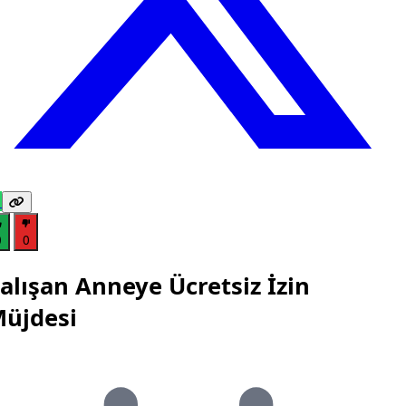
0
0
alışan Anneye Ücretsiz İzin
üjdesi