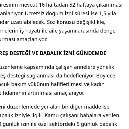
üresinin mevcut 16 haftadan 52 haftaya çıkarılması
lanlanıyor. Ücretsiz doğum izni süresi ise 1,5 yıla
adar uzatılabilecek. Söz konusu değişiklikle,
nnelerin iş hayatı ile aile yaşamı arasında denge
urması amaçlanıyor.
REŞ DESTEĞİ VE BABALIK İZNİ GÜNDEMDE
üzenleme kapsamında çalışan annelere yönelik
reş desteği sağlanması da hedefleniyor. Böylece
ocuk bakım yükünün hafifletilmesi ve kadın
stihdamının artırılması amaçlanıyor.
eni düzenlemede yer alan bir diğer madde ise
balık izniyle ilgili. Kamu çalışanı babalara verilen
0 günlük izin ile özel sektördeki 5 günlük babalık