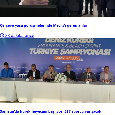
Çerçeve yasa görüşmelerinde Meclis’i geren anlar
28 dakika önce
Samsun’da kürek heyecanı başlıyor! 537 sporcu yarışacak