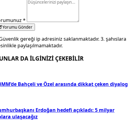
orumunuz
*
Yorumu Gönder
Güvenlik gereği ip adresiniz saklanmaktadır. 3. şahıslara
sinlikle paylaşılmamaktadır.
UNLAR DA İLGİNİZİ ÇEKEBİLİR
BMM’de Bahçeli ve Özel arasında dikkat çeken diyalog
umhurbaşkanı Erdoğan hedefi açıkladı: 5 milyar
olara ulaşacağız