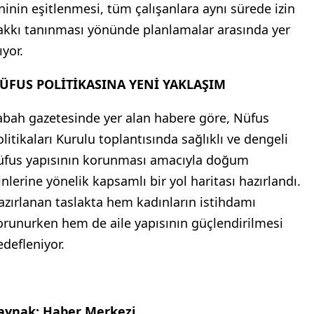
zninin eşitlenmesi, tüm çalışanlara aynı sürede izin
akkı tanınması yönünde planlamalar arasında yer
ıyor.
ÜFUS POLİTİKASINA YENİ YAKLAŞIM
abah gazetesinde yer alan habere göre, Nüfus
olitikaları Kurulu toplantısında sağlıklı ve dengeli
üfus yapısının korunması amacıyla doğum
inlerine yönelik kapsamlı bir yol haritası hazırlandı.
azırlanan taslakta hem kadınların istihdamı
orunurken hem de aile yapısının güçlendirilmesi
edefleniyor.
aynak: Haber Merkezi