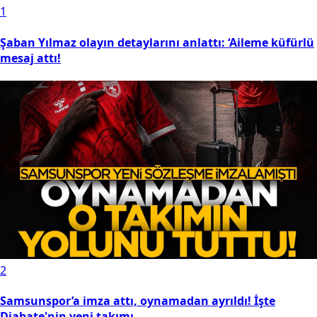
1
Şaban Yılmaz olayın detaylarını anlattı: ‘Aileme küfürlü
mesaj attı!
2
Samsunspor’a imza attı, oynamadan ayrıldı! İşte
Diabate'nin yeni takımı...