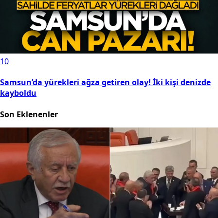
10
Samsun’da yürekleri ağza getiren olay! İki kişi denizde
kayboldu
Son Eklenenler