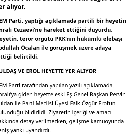
er alıyor.
EM Parti, yaptığı açıklamada partili bir heyetin
mralı Cezaevi’ne hareket ettiğini duyurdu.
eyetin, terör örgütü PKK’nın hükümlü elebaşı
bdullah Öcalan ile görüşmek üzere adaya
ttiği belirtildi.
ULDAŞ VE EROL HEYETTE YER ALIYOR
EM Parti tarafından yapılan yazılı açıklamada,
mralı’ya giden heyette eski Eş Genel Başkan Pervin
uldan ile Parti Meclisi Üyesi Faik Özgür Erol’un
ulunduğu bildirildi. Ziyaretin içeriği ve amacı
akkında detay verilmezken, gelişme kamuoyunda
eniş yankı uyandırdı.