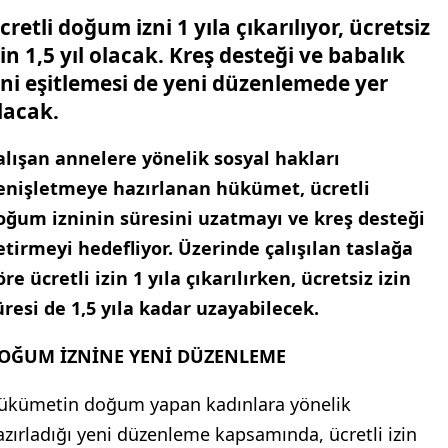
cretli doğum izni 1 yıla çıkarılıyor, ücretsiz
zin 1,5 yıl olacak. Kreş desteği ve babalık
zni eşitlemesi de yeni düzenlemede yer
lacak.
alışan annelere yönelik sosyal hakları
enişletmeye hazırlanan hükümet, ücretli
oğum izninin süresini uzatmayı ve kreş desteği
etirmeyi hedefliyor. Üzerinde çalışılan taslağa
öre ücretli izin 1 yıla çıkarılırken, ücretsiz izin
üresi de 1,5 yıla kadar uzayabilecek.
OĞUM İZNİNE YENİ DÜZENLEME
ükümetin doğum yapan kadınlara yönelik
azırladığı yeni düzenleme kapsamında, ücretli izin