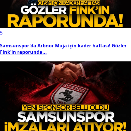
5
Samsunspor'da Arbnor Muja için kader haftası! Gözler
Fink'in raporunda...