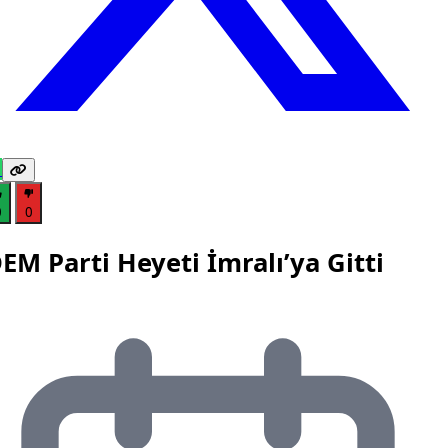
0
0
EM Parti Heyeti İmralı’ya Gitti