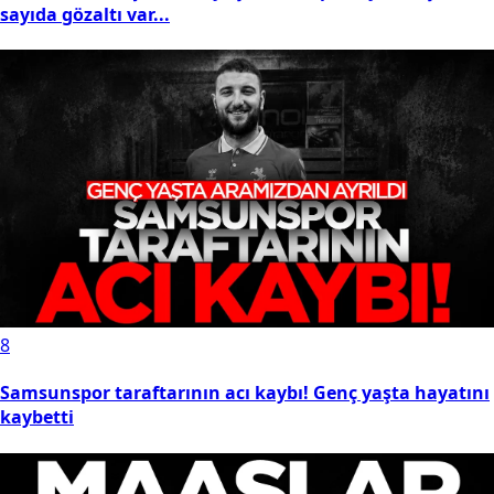
sayıda gözaltı var...
8
Samsunspor taraftarının acı kaybı! Genç yaşta hayatını
kaybetti