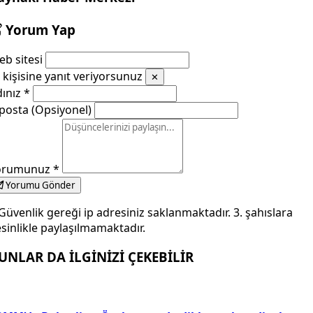
Yorum Yap
b sitesi
kişisine yanıt veriyorsunuz
✕
dınız
*
posta (Opsiyonel)
orumunuz
*
Yorumu Gönder
Güvenlik gereği ip adresiniz saklanmaktadır. 3. şahıslara
sinlikle paylaşılmamaktadır.
UNLAR DA İLGİNİZİ ÇEKEBİLİR