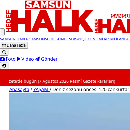
SAMSUN HABER
SAMSUNSPOR
GÜNDEM
ASAYİŞ
EKONOMİ
RESMİ İLANLA
Daha Fazla
Foto
Video
Gönder
SON DAKİKA
gün (7 Ağustos 2026 Resmî Gazete kararları)
23:43
Sam
Anasayfa
/
YAŞAM
/
Deniz sezonu öncesi 120 cankurtara