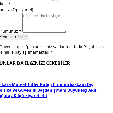
dınız
*
posta (Opsiyonel)
orumunuz
*
Yorumu Gönder
Güvenlik gereği ip adresiniz saklanmaktadır. 3. şahıslara
sinlikle paylaşılmamaktadır.
UNLAR DA İLGİNİZİ ÇEKEBİLİR
nkara Müteahhitler Birliği Cumhurbaşkanı Dış
olitika ve Güvenlik Başdanışmanı Büyükelçi Akif
ğatay Kılıç'ı ziyaret etti