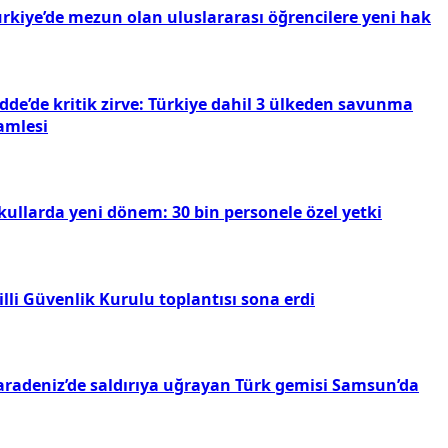
ürkiye’de mezun olan uluslararası öğrencilere yeni hak
dde’de kritik zirve: Türkiye dahil 3 ülkeden savunma
amlesi
kullarda yeni dönem: 30 bin personele özel yetki
lli Güvenlik Kurulu toplantısı sona erdi
aradeniz’de saldırıya uğrayan Türk gemisi Samsun’da