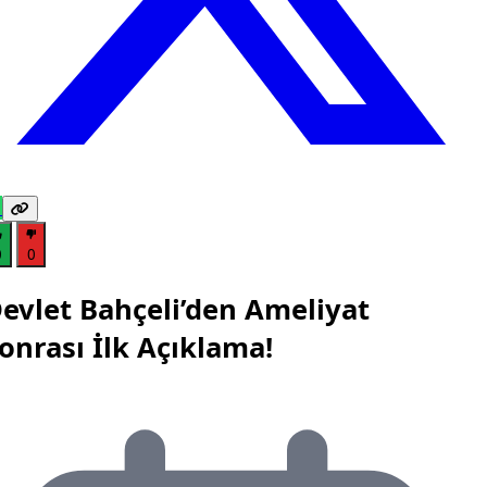
0
0
evlet Bahçeli’den Ameliyat
onrası İlk Açıklama!