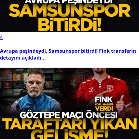
4
Avrupa peşindeydi, Samsunspor bitirdi! Fink transferin
detayını açıkladı...