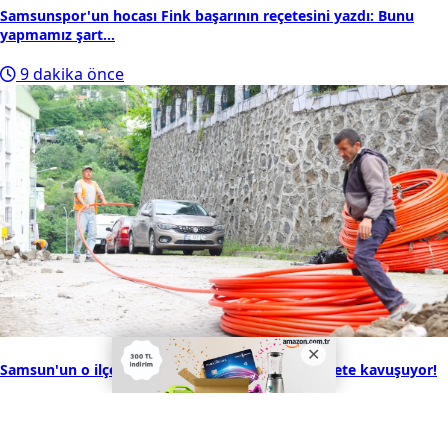
Samsunspor'un hocası Fink başarının reçetesini yazdı: Bunu
yapmamız şart...
9 dakika önce
Samsun'un o ilçesinde binlerce hane fiber internete kavuşuyor!
26 dakika önce