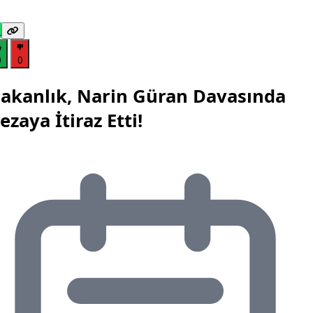
0
0
akanlık, Narin Güran Davasında
ezaya İtiraz Etti!