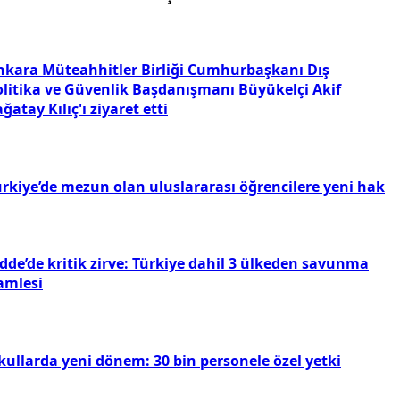
nkara Müteahhitler Birliği Cumhurbaşkanı Dış
olitika ve Güvenlik Başdanışmanı Büyükelçi Akif
ğatay Kılıç'ı ziyaret etti
ürkiye’de mezun olan uluslararası öğrencilere yeni hak
dde’de kritik zirve: Türkiye dahil 3 ülkeden savunma
amlesi
kullarda yeni dönem: 30 bin personele özel yetki