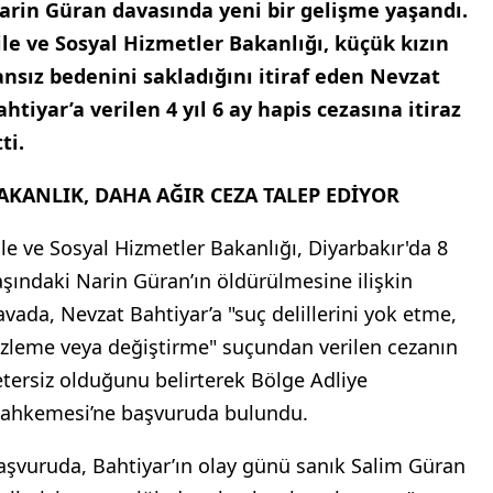
arin Güran davasında yeni bir gelişme yaşandı.
ile ve Sosyal Hizmetler Bakanlığı, küçük kızın
ansız bedenini sakladığını itiraf eden Nevzat
ahtiyar’a verilen 4 yıl 6 ay hapis cezasına itiraz
ti.
AKANLIK, DAHA AĞIR CEZA TALEP EDİYOR
ile ve Sosyal Hizmetler Bakanlığı, Diyarbakır'da 8
aşındaki Narin Güran’ın öldürülmesine ilişkin
avada, Nevzat Bahtiyar’a "suç delillerini yok etme,
izleme veya değiştirme" suçundan verilen cezanın
etersiz olduğunu belirterek Bölge Adliye
ahkemesi’ne başvuruda bulundu.
aşvuruda, Bahtiyar’ın olay günü sanık Salim Güran