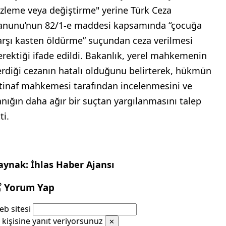
izleme veya değiştirme" yerine Türk Ceza
anunu’nun 82/1-e maddesi kapsamında “çocuğa
arşı kasten öldürme” suçundan ceza verilmesi
erektiği ifade edildi. Bakanlık, yerel mahkemenin
erdiği cezanın hatalı olduğunu belirterek, hükmün
stinaf mahkemesi tarafından incelenmesini ve
anığın daha ağır bir suçtan yargılanmasını talep
ti.
aynak: İhlas Haber Ajansı
Yorum Yap
b sitesi
kişisine yanıt veriyorsunuz
✕