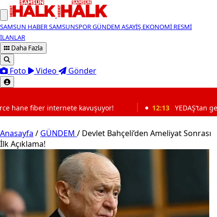
SAMSUN HABER
SAMSUNSPOR
GÜNDEM
ASAYİŞ
EKONOMİ
RESMİ
İLANLAR
Daha Fazla
Foto
Video
Gönder
SON DAKİKA
ete kavuşuyor!
12:13
YEDAŞ’tan genç yeteneklere kariyer
Anasayfa
/
GÜNDEM
/
Devlet Bahçeli’den Ameliyat Sonrası
İlk Açıklama!