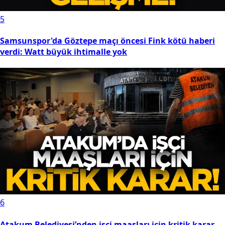
5
Samsunspor'da Göztepe maçı öncesi Fink kötü haberi
verdi: Watt büyük ihtimalle yok
6
Atakum Belediyesi’nden işçi maaşları için kritik karar