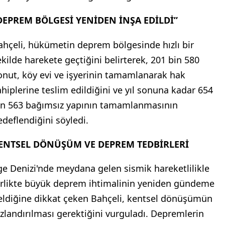
DEPREM BÖLGESİ YENİDEN İNŞA EDİLDİ”
ahçeli, hükümetin deprem bölgesinde hızlı bir
ekilde harekete geçtiğini belirterek, 201 bin 580
onut, köy evi ve işyerinin tamamlanarak hak
ahiplerine teslim edildiğini ve yıl sonuna kadar 654
in 563 bağımsız yapının tamamlanmasının
edeflendiğini söyledi.
ENTSEL DÖNÜŞÜM VE DEPREM TEDBİRLERİ
ge Denizi'nde meydana gelen sismik hareketlilikle
irlikte büyük deprem ihtimalinin yeniden gündeme
eldiğine dikkat çeken Bahçeli, kentsel dönüşümün
ızlandırılması gerektiğini vurguladı. Depremlerin