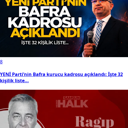
8
YENİ Parti’nin Bafra kurucu kadrosu açıklandı: İşte 32
kişilik liste...