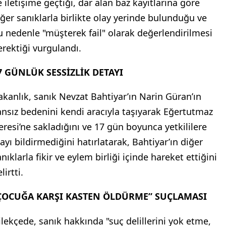
e iletişime geçtiği, dar alan baz kayıtlarına göre
iğer sanıklarla birlikte olay yerinde bulunduğu ve
u nedenle "müşterek fail" olarak değerlendirilmesi
erektiği vurgulandı.
7 GÜNLÜK SESSİZLİK DETAYI
akanlık, sanık Nevzat Bahtiyar’ın Narin Güran’ın
ansız bedenini kendi aracıyla taşıyarak Eğertutmaz
eresi’ne sakladığını ve 17 gün boyunca yetkililere
layı bildirmediğini hatırlatarak, Bahtiyar’ın diğer
nıklarla fikir ve eylem birliği içinde hareket ettiğini
lirtti.
ÇOCUĞA KARŞI KASTEN ÖLDÜRME” SUÇLAMASI
ilekçede, sanık hakkında "suç delillerini yok etme,