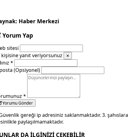
aynak: Haber Merkezi
Yorum Yap
b sitesi
kişisine yanıt veriyorsunuz
✕
dınız
*
posta (Opsiyonel)
orumunuz
*
Yorumu Gönder
Güvenlik gereği ip adresiniz saklanmaktadır. 3. şahıslara
sinlikle paylaşılmamaktadır.
UNLAR DA İLGİNİZİ ÇEKEBİLİR