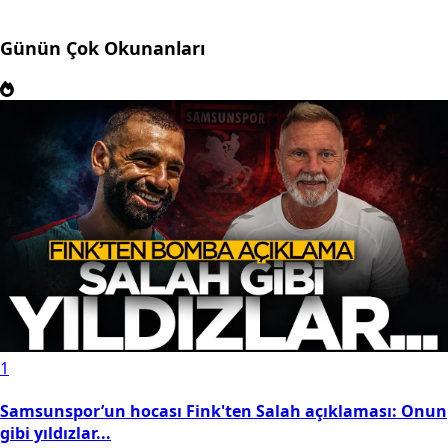
Günün Çok Okunanları
1
Samsunspor’un hocası Fink'ten Salah açıklaması: Onun
gibi yıldızlar...