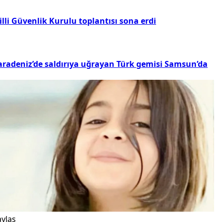
lli Güvenlik Kurulu toplantısı sona erdi
aradeniz’de saldırıya uğrayan Türk gemisi Samsun’da
ylaş