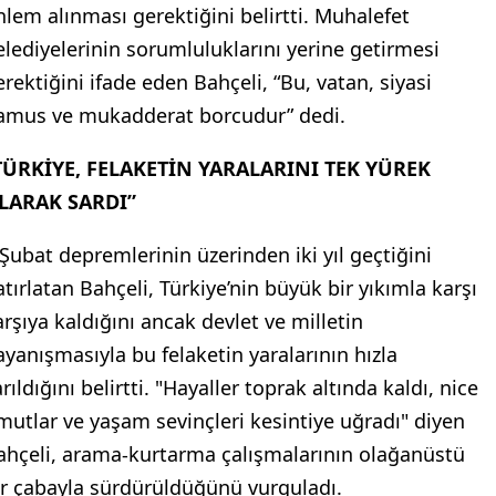
nlem alınması gerektiğini belirtti. Muhalefet
elediyelerinin sorumluluklarını yerine getirmesi
erektiğini ifade eden Bahçeli, “Bu, vatan, siyasi
amus ve mukadderat borcudur” dedi.
TÜRKİYE, FELAKETİN YARALARINI TEK YÜREK
LARAK SARDI”
 Şubat depremlerinin üzerinden iki yıl geçtiğini
atırlatan Bahçeli, Türkiye’nin büyük bir yıkımla karşı
arşıya kaldığını ancak devlet ve milletin
ayanışmasıyla bu felaketin yaralarının hızla
rıldığını belirtti. "Hayaller toprak altında kaldı, nice
mutlar ve yaşam sevinçleri kesintiye uğradı" diyen
ahçeli, arama-kurtarma çalışmalarının olağanüstü
ir çabayla sürdürüldüğünü vurguladı.