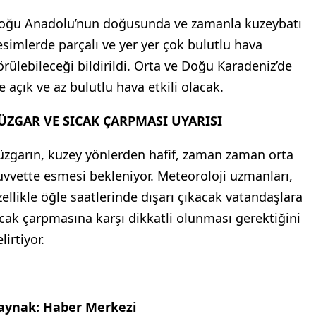
oğu Anadolu’nun doğusunda ve zamanla kuzeybatı
esimlerde parçalı ve yer yer çok bulutlu hava
örülebileceği bildirildi. Orta ve Doğu Karadeniz’de
e açık ve az bulutlu hava etkili olacak.
ÜZGAR VE SICAK ÇARPMASI UYARISI
üzgarın, kuzey yönlerden hafif, zaman zaman orta
uvvette esmesi bekleniyor. Meteoroloji uzmanları,
zellikle öğle saatlerinde dışarı çıkacak vatandaşlara
ıcak çarpmasına karşı dikkatli olunması gerektiğini
lirtiyor.
aynak: Haber Merkezi