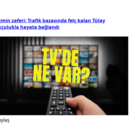
min zaferi: Trafik kazasında felç kalan Tülay
kçulukla hayata bağlandı
ylaş