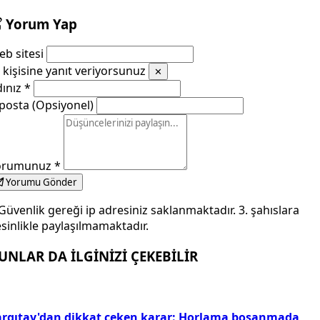
Yorum Yap
b sitesi
kişisine yanıt veriyorsunuz
✕
dınız
*
posta (Opsiyonel)
orumunuz
*
Yorumu Gönder
Güvenlik gereği ip adresiniz saklanmaktadır. 3. şahıslara
sinlikle paylaşılmamaktadır.
UNLAR DA İLGİNİZİ ÇEKEBİLİR
argıtay'dan dikkat çeken karar: Horlama boşanmada