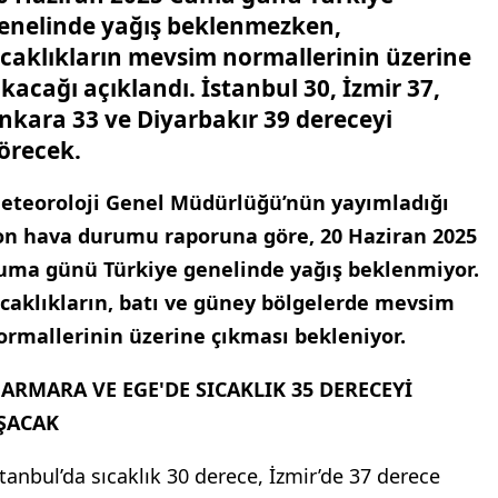
enelinde yağış beklenmezken,
ıcaklıkların mevsim normallerinin üzerine
ıkacağı açıklandı. İstanbul 30, İzmir 37,
nkara 33 ve Diyarbakır 39 dereceyi
örecek.
eteoroloji Genel Müdürlüğü’nün yayımladığı
on hava durumu raporuna göre, 20 Haziran 2025
uma günü Türkiye genelinde yağış beklenmiyor.
ıcaklıkların, batı ve güney bölgelerde mevsim
ormallerinin üzerine çıkması bekleniyor.
ARMARA VE EGE'DE SICAKLIK 35 DERECEYİ
ŞACAK
stanbul’da sıcaklık 30 derece, İzmir’de 37 derece