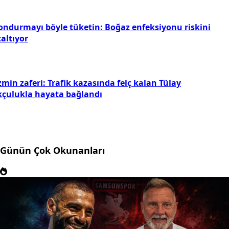
ondurmayı böyle tüketin: Boğaz enfeksiyonu riskini
altıyor
min zaferi: Trafik kazasında felç kalan Tülay
kçulukla hayata bağlandı
Günün Çok Okunanları