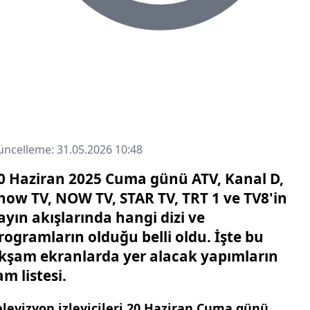
ncelleme: 31.05.2026 10:48
0 Haziran 2025 Cuma günü ATV, Kanal D,
how TV, NOW TV, STAR TV, TRT 1 ve TV8'in
ayın akışlarında hangi dizi ve
rogramların olduğu belli oldu. İşte bu
kşam ekranlarda yer alacak yapımların
am listesi.
elevizyon izleyicileri 20 Haziran Cuma günü