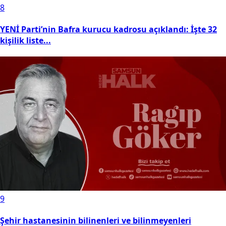
8
YENİ Parti’nin Bafra kurucu kadrosu açıklandı: İşte 32
kişilik liste...
9
Şehir hastanesinin bilinenleri ve bilinmeyenleri