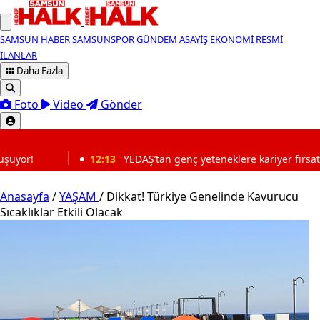
SAMSUN HABER
SAMSUNSPOR
GÜNDEM
ASAYİŞ
EKONOMİ
RESMİ
İLANLAR
Daha Fazla
Foto
Video
Gönder
SON DAKİKA
13
YEDAŞ’tan genç yeteneklere kariyer fırsatı! Başvurular başladı
Anasayfa
/
YAŞAM
/
Dikkat! Türkiye Genelinde Kavurucu
Sıcaklıklar Etkili Olacak