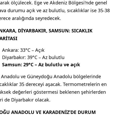
larak ölçülecek. Ege ve Akdeniz Bölgesi'nde genel
ava durumu açık ve az bulutlu, sıcaklıklar ise 35-38
erece aralığında seyredecek.
NKARA, DİYARBAKIR, SAMSUN: SICAKLIK
ARİTASI
Ankara: 33°C – Açık
Diyarbakır: 39°C – Az bulutlu
Samsun: 29°C – Az bulutlu ve açık
ç Anadolu ve Güneydoğu Anadolu bölgelerinde
ıcaklıklar 35 dereceyi aşacak. Termometrelerin en
üksek değerleri göstermesi beklenen şehirlerden
iri de Diyarbakır olacak.
OĞU ANADOLU VE KARADENİZ’DE DURUM