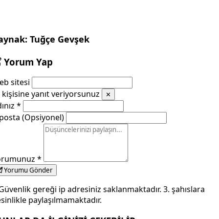
aynak: Tuğçe Gevşek
Yorum Yap
b sitesi
kişisine yanıt veriyorsunuz
✕
dınız
*
posta (Opsiyonel)
orumunuz
*
Yorumu Gönder
Güvenlik gereği ip adresiniz saklanmaktadır. 3. şahıslara
sinlikle paylaşılmamaktadır.