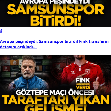
4
Avrupa peşindeydi, Samsunspor bitirdi! Fink transferin
detayını açıkladı...