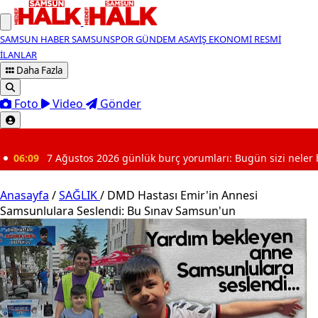
SAMSUN HABER
SAMSUNSPOR
GÜNDEM
ASAYİŞ
EKONOMİ
RESMİ
İLANLAR
Daha Fazla
Foto
Video
Gönder
SON DAKİKA
ük burç yorumları: Bugün sizi neler bekliyor?
Anasayfa
/
SAĞLIK
/
DMD Hastası Emir'in Annesi
Samsunlulara Seslendi: Bu Sınav Samsun'un