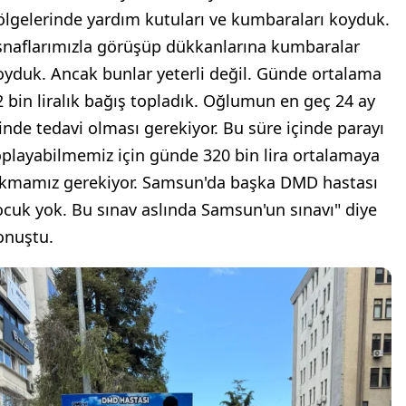
ölgelerinde yardım kutuları ve kumbaraları koyduk.
snaflarımızla görüşüp dükkanlarına kumbaralar
oyduk. Ancak bunlar yeterli değil. Günde ortalama
2 bin liralık bağış topladık. Oğlumun en geç 24 ay
çinde tedavi olması gerekiyor. Bu süre içinde parayı
oplayabilmemiz için günde 320 bin lira ortalamaya
ıkmamız gerekiyor. Samsun'da başka DMD hastası
ocuk yok. Bu sınav aslında Samsun'un sınavı" diye
onuştu.