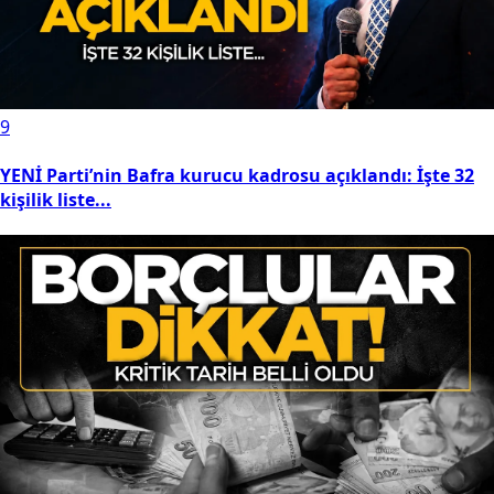
9
YENİ Parti’nin Bafra kurucu kadrosu açıklandı: İşte 32
kişilik liste...