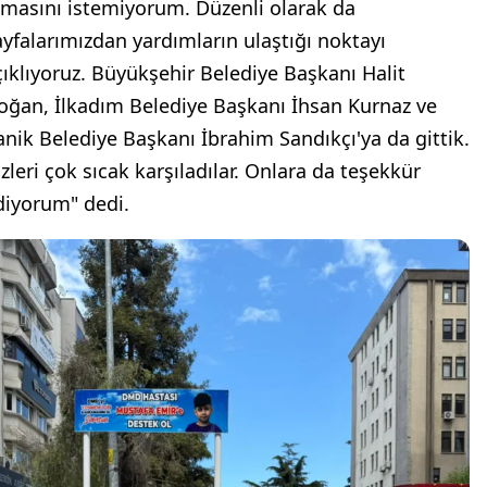
lmasını istemiyorum. Düzenli olarak da
ayfalarımızdan yardımların ulaştığı noktayı
çıklıyoruz. Büyükşehir Belediye Başkanı Halit
oğan, İlkadım Belediye Başkanı İhsan Kurnaz ve
anik Belediye Başkanı İbrahim Sandıkçı'ya da gittik.
izleri çok sıcak karşıladılar. Onlara da teşekkür
diyorum" dedi.