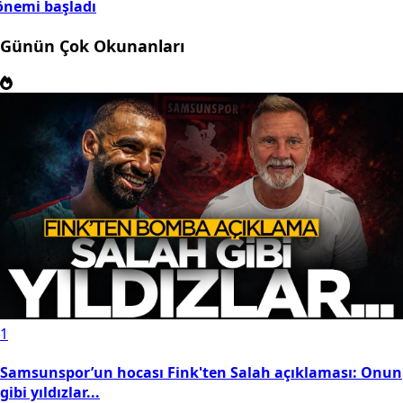
önemi başladı
Günün Çok Okunanları
1
Samsunspor’un hocası Fink'ten Salah açıklaması: Onun
gibi yıldızlar...