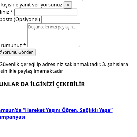
kişisine yanıt veriyorsunuz
✕
dınız
*
posta (Opsiyonel)
orumunuz
*
Yorumu Gönder
Güvenlik gereği ip adresiniz saklanmaktadır. 3. şahıslara
sinlikle paylaşılmamaktadır.
UNLAR DA İLGİNİZİ ÇEKEBİLİR
amsun’da “Hareket Yaşını Öğren, Sağlıklı Yaşa”
ampanyası