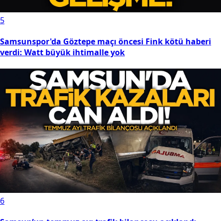
5
Samsunspor'da Göztepe maçı öncesi Fink kötü haberi
verdi: Watt büyük ihtimalle yok
6