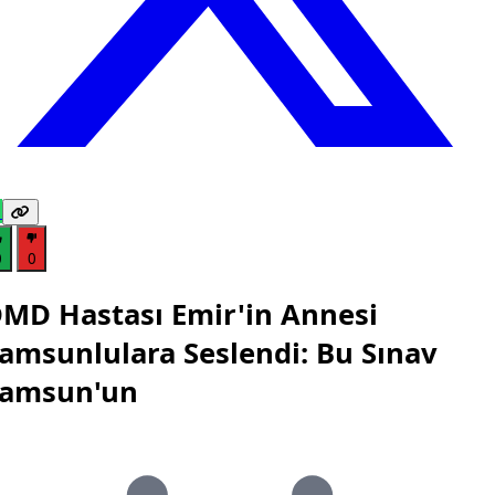
0
0
MD Hastası Emir'in Annesi
amsunlulara Seslendi: Bu Sınav
amsun'un