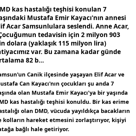
MD kas hastalığı teşhisi konulan 7
aşındaki Mustafa Emir Kayacı'nın annesi
lif Acar Samsunlulara seslendi. Anne Acar,
Çocuğumun tedavisin için 2 milyon 903
in dolara (yaklaşık 115 milyon lira)
htiyacımız var. Bu zamana kadar günde
rtalama 82 b...
amsun'un Canik ilçesinde yaşayan Elif Acar ve
ustafa Can Kayacı'nın çocukları şu anda 7
aşında olan Mustafa Emir Kayacı'ya bir yaşında
MD kas hastalığı teşhisi konuldu. Bir kas erime
astalığı olan DMD, vücuda yayıldıkça bacakların
e kolların hareket etmesini zorlaştırıyor, kişiyi
atağa bağlı hale getiriyor.