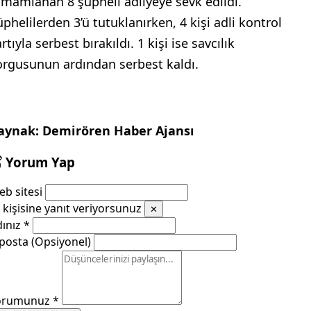
amamlanan 8 şüpheli adliyeye sevk edildi.
üphelilerden 3’ü tutuklanırken, 4 kişi adli kontrol
rtıyla serbest bırakıldı. 1 kişi ise savcılık
orgusunun ardından serbest kaldı.
aynak: Demirören Haber Ajansı
Yorum Yap
b sitesi
kişisine yanıt veriyorsunuz
✕
dınız
*
posta (Opsiyonel)
orumunuz
*