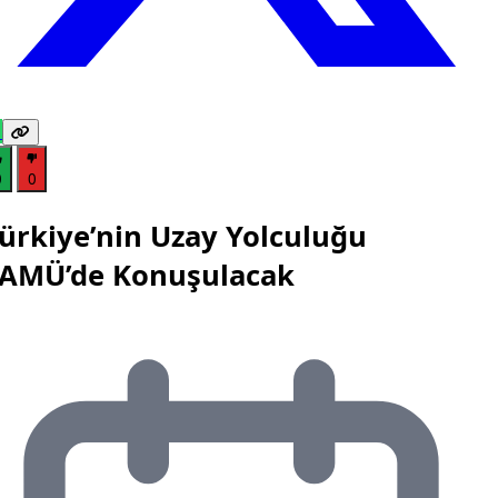
0
0
ürkiye’nin Uzay Yolculuğu
AMÜ’de Konuşulacak