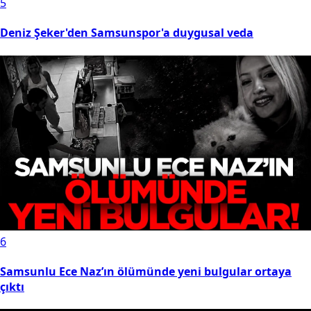
5
Deniz Şeker'den Samsunspor'a duygusal veda
6
Samsunlu Ece Naz’ın ölümünde yeni bulgular ortaya
çıktı