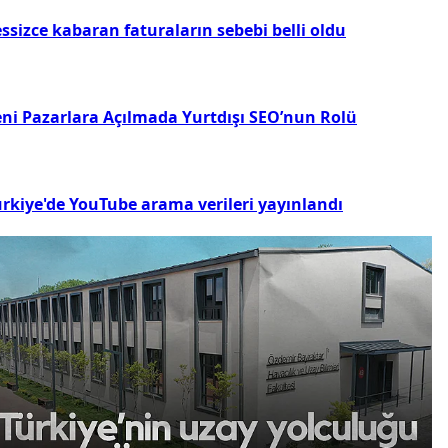
ssizce kabaran faturaların sebebi belli oldu
eni Pazarlara Açılmada Yurtdışı SEO’nun Rolü
ürkiye'de YouTube arama verileri yayınlandı