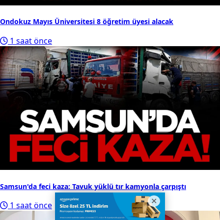
Ondokuz Mayıs Üniversitesi 8 öğretim üyesi alacak
1 saat önce
Samsun'da feci kaza: Tavuk yüklü tır kamyonla çarpıştı
1 saat önce