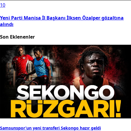
10
Yeni Parti Manisa İl Başkanı İlksen Özalper gözaltına
alındı
Son Eklenenler
Samsunspor’un yeni transferi Sekongo hazır geldi