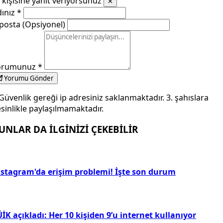
kişisine yanıt veriyorsunuz
✕
dınız
*
posta (Opsiyonel)
orumunuz
*
Yorumu Gönder
Güvenlik gereği ip adresiniz saklanmaktadır. 3. şahıslara
sinlikle paylaşılmamaktadır.
UNLAR DA İLGİNİZİ ÇEKEBİLİR
nstagram'da erişim problemi! İşte son durum
İK açıkladı: Her 10 kişiden 9’u internet kullanıyor