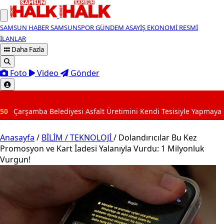
SAMSUN HABER
SAMSUNSPOR
GÜNDEM
ASAYİŞ
EKONOMİ
RESMİ
İLANLAR
Daha Fazla
Foto
Video
Gönder
SON DAKİKA
i Asfalt Üretimini Kendi Tesisiyle Yapmaya Hazırlanıyor
Anasayfa
/
BİLİM / TEKNOLOJİ
/
Dolandırıcılar Bu Kez
Promosyon ve Kart İadesi Yalanıyla Vurdu: 1 Milyonluk
Vurgun!