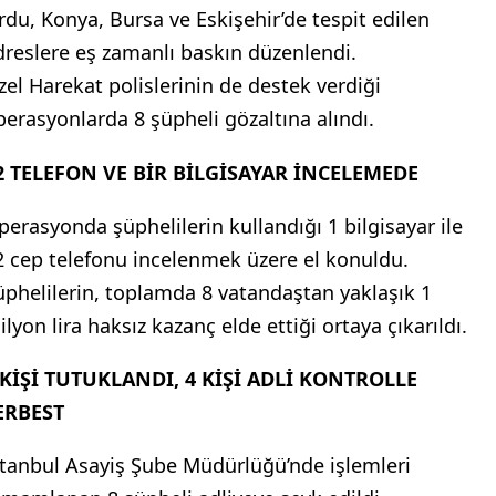
rdu, Konya, Bursa ve Eskişehir’de tespit edilen
dreslere eş zamanlı baskın düzenlendi.
zel Harekat polislerinin de destek verdiği
perasyonlarda 8 şüpheli gözaltına alındı.
2 TELEFON VE BİR BİLGİSAYAR İNCELEMEDE
perasyonda şüphelilerin kullandığı 1 bilgisayar ile
2 cep telefonu incelenmek üzere el konuldu.
üphelilerin, toplamda 8 vatandaştan yaklaşık 1
lyon lira haksız kazanç elde ettiği ortaya çıkarıldı.
 KİŞİ TUTUKLANDI, 4 KİŞİ ADLİ KONTROLLE
ERBEST
stanbul Asayiş Şube Müdürlüğü’nde işlemleri