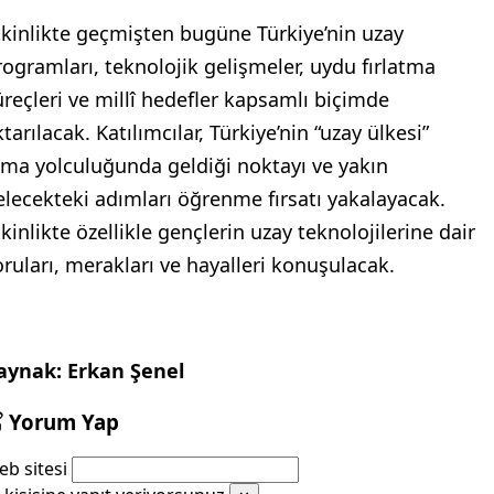
tkinlikte geçmişten bugüne Türkiye’nin uzay
rogramları, teknolojik gelişmeler, uydu fırlatma
üreçleri ve millî hedefler kapsamlı biçimde
tarılacak. Katılımcılar, Türkiye’nin “uzay ülkesi”
lma yolculuğunda geldiği noktayı ve yakın
elecekteki adımları öğrenme fırsatı yakalayacak.
kinlikte özellikle gençlerin uzay teknolojilerine dair
oruları, merakları ve hayalleri konuşulacak.
aynak: Erkan Şenel
Yorum Yap
b sitesi