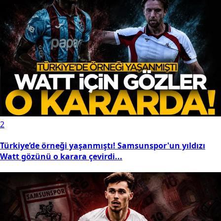
2
Türkiye’de örneği yaşanmıştı! Samsunspor'un yıldızı
Watt gözünü o karara çevirdi...