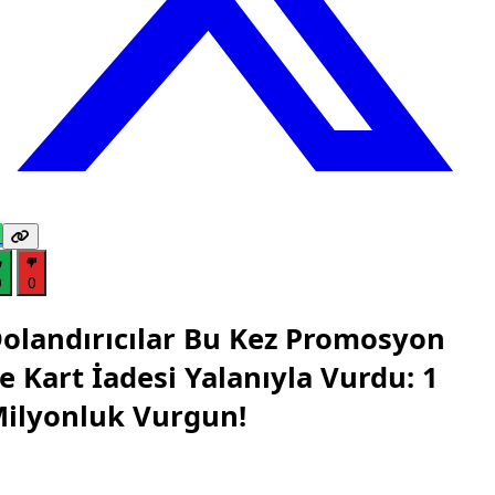
0
0
olandırıcılar Bu Kez Promosyon
e Kart İadesi Yalanıyla Vurdu: 1
ilyonluk Vurgun!