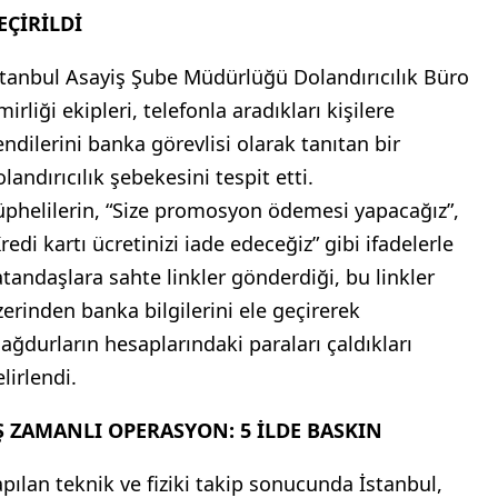
EÇİRİLDİ
stanbul Asayiş Şube Müdürlüğü Dolandırıcılık Büro
irliği ekipleri, telefonla aradıkları kişilere
endilerini banka görevlisi olarak tanıtan bir
landırıcılık şebekesini tespit etti.
üphelilerin, “Size promosyon ödemesi yapacağız”,
redi kartı ücretinizi iade edeceğiz” gibi ifadelerle
atandaşlara sahte linkler gönderdiği, bu linkler
zerinden banka bilgilerini ele geçirerek
ağdurların hesaplarındaki paraları çaldıkları
lirlendi.
Ş ZAMANLI OPERASYON: 5 İLDE BASKIN
apılan teknik ve fiziki takip sonucunda İstanbul,