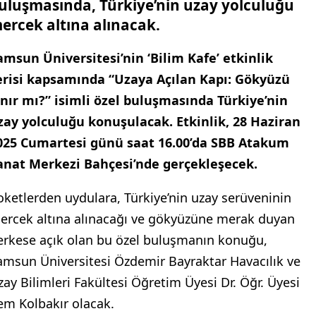
uluşmasında, Türkiye’nin uzay yolculuğu
ercek altına alınacak.
amsun Üniversitesi’nin ‘Bilim Kafe’ etkinlik
erisi kapsamında “Uzaya Açılan Kapı: Gökyüzü
ınır mı?” isimli özel buluşmasında Türkiye’nin
zay yolculuğu konuşulacak. Etkinlik, 28 Haziran
025 Cumartesi günü saat 16.00’da SBB Atakum
anat Merkezi Bahçesi’nde gerçekleşecek.
oketlerden uydulara, Türkiye’nin uzay serüveninin
ercek altına alınacağı ve gökyüzüne merak duyan
erkese açık olan bu özel buluşmanın konuğu,
amsun Üniversitesi Özdemir Bayraktar Havacılık ve
zay Bilimleri Fakültesi Öğretim Üyesi Dr. Öğr. Üyesi
em Kolbakır olacak.