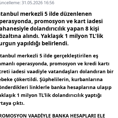
ncelleme: 31.05.2026 16:56
stanbul merkezli 5 ilde düzenlenen
perasyonda, promosyon ve kart iadesi
ahanesiyle dolandırıcılık yapan 8 kişi
özaltına alındı. Yaklaşık 1 milyon TL'lik
urgun yapıldığı belirlendi.
stanbul merkezli 5 ilde gerçekleştirilen eş
amanlı operasyonda, promosyon ve kredi kartı
creti iadesi vaadiyle vatandaşları dolandıran bir
ebeke çökertildi. Şüphelilerin, kurbanlarına
önderdikleri linklerle banka hesaplarına ulaşıp
aklaşık 1 milyon TL’lik dolandırıcılık yaptığı
rtaya çıktı.
ROMOSYON VAADİYLE BANKA HESAPLARI ELE