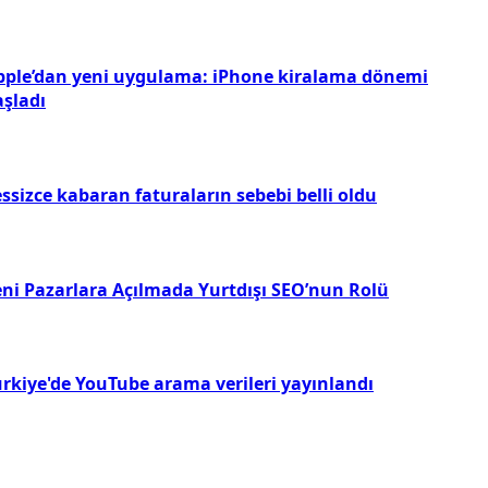
pple’dan yeni uygulama: iPhone kiralama dönemi
aşladı
ssizce kabaran faturaların sebebi belli oldu
eni Pazarlara Açılmada Yurtdışı SEO’nun Rolü
ürkiye'de YouTube arama verileri yayınlandı