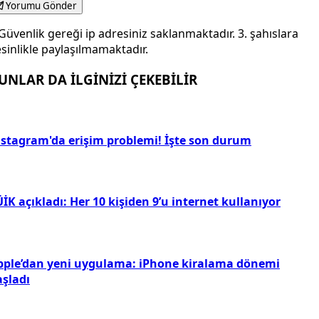
Yorumu Gönder
Güvenlik gereği ip adresiniz saklanmaktadır. 3. şahıslara
sinlikle paylaşılmamaktadır.
UNLAR DA İLGİNİZİ ÇEKEBİLİR
nstagram'da erişim problemi! İşte son durum
İK açıkladı: Her 10 kişiden 9’u internet kullanıyor
pple’dan yeni uygulama: iPhone kiralama dönemi
aşladı