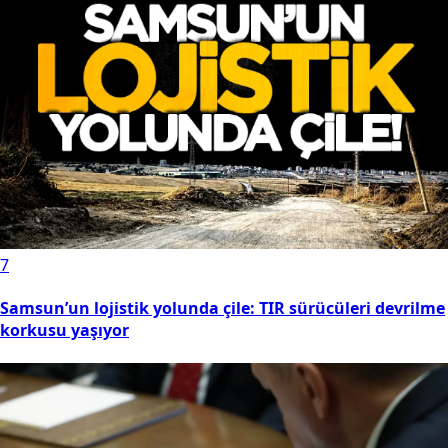
7
Samsun’un lojistik yolunda çile: TIR sürücüleri devrilme
korkusu yaşıyor