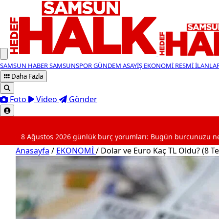
SAMSUN HABER
SAMSUNSPOR
GÜNDEM
ASAYİŞ
EKONOMİ
RESMİ İLANLA
Daha Fazla
Foto
Video
Gönder
SON DAKİKA
ustos 2026 günlük burç yorumları: Bugün burcunuzu neler bekliyo
Anasayfa
/
EKONOMİ
/
Dolar ve Euro Kaç TL Oldu? (8 T