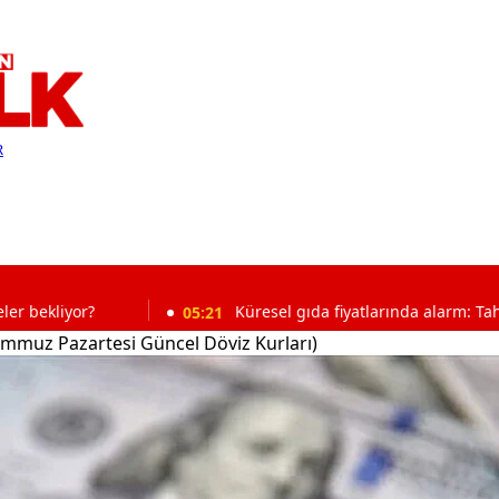
R
r?
05:21
Küresel gıda fiyatlarında alarm: Tahıl ve yağ fiy
emmuz Pazartesi Güncel Döviz Kurları)