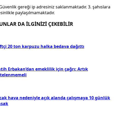
Güvenlik gereği ip adresiniz saklanmaktadır. 3. şahıslara
sinlikle paylaşılmamaktadır.
UNLAR DA İLGİNİZİ ÇEKEBİLİR
ftçi 20 ton karpuzu halka bedava dağıttı
tih Erbakan’dan emeklilik için çağrı: Artık
rtelenmemeli
ıcak hava nedeniyle açık alanda çalışmaya 10 günlük
asak