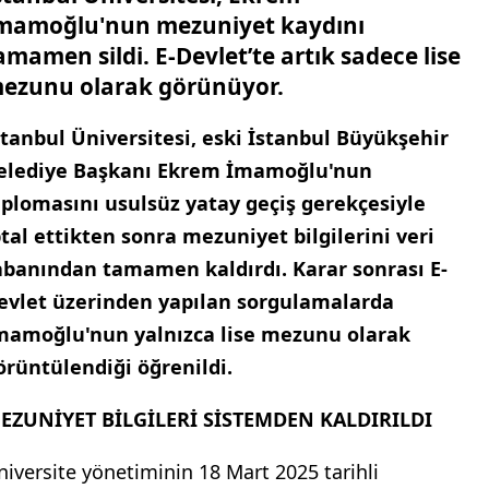
mamoğlu'nun mezuniyet kaydını
amamen sildi. E-Devlet’te artık sadece lise
ezunu olarak görünüyor.
stanbul Üniversitesi, eski İstanbul Büyükşehir
elediye Başkanı Ekrem İmamoğlu'nun
iplomasını usulsüz yatay geçiş gerekçesiyle
ptal ettikten sonra mezuniyet bilgilerini veri
abanından tamamen kaldırdı. Karar sonrası E-
evlet üzerinden yapılan sorgulamalarda
mamoğlu'nun yalnızca lise mezunu olarak
örüntülendiği öğrenildi.
EZUNİYET BİLGİLERİ SİSTEMDEN KALDIRILDI
niversite yönetiminin 18 Mart 2025 tarihli