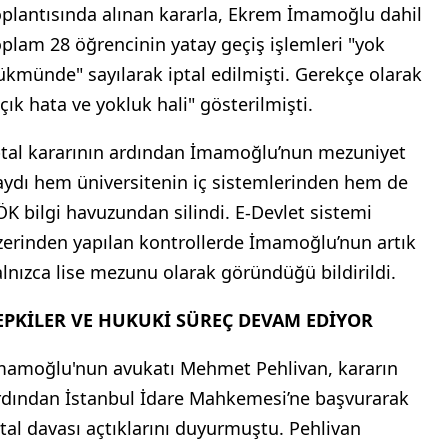
oplantısında alınan kararla, Ekrem İmamoğlu dahil
oplam 28 öğrencinin yatay geçiş işlemleri "yok
ükmünde" sayılarak iptal edilmişti. Gerekçe olarak
açık hata ve yokluk hali" gösterilmişti.
ptal kararının ardından İmamoğlu’nun mezuniyet
aydı hem üniversitenin iç sistemlerinden hem de
ÖK bilgi havuzundan silindi. E-Devlet sistemi
zerinden yapılan kontrollerde İmamoğlu’nun artık
alnızca lise mezunu olarak göründüğü bildirildi.
EPKİLER VE HUKUKİ SÜREÇ DEVAM EDİYOR
mamoğlu'nun avukatı Mehmet Pehlivan, kararın
rdından İstanbul İdare Mahkemesi’ne başvurarak
ptal davası açtıklarını duyurmuştu. Pehlivan