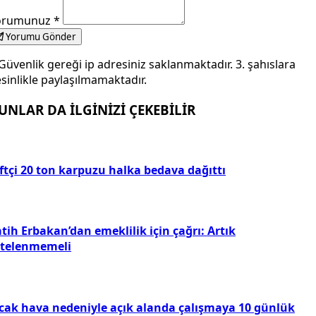
orumunuz
*
Yorumu Gönder
Güvenlik gereği ip adresiniz saklanmaktadır. 3. şahıslara
sinlikle paylaşılmamaktadır.
UNLAR DA İLGİNİZİ ÇEKEBİLİR
ftçi 20 ton karpuzu halka bedava dağıttı
tih Erbakan’dan emeklilik için çağrı: Artık
rtelenmemeli
ıcak hava nedeniyle açık alanda çalışmaya 10 günlük