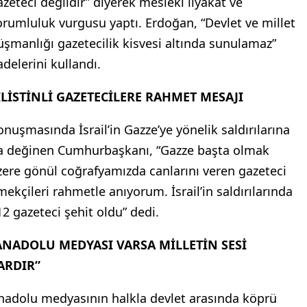
azeteci değildir” diyerek mesleki liyakat ve
orumluluk vurgusu yaptı. Erdoğan, “Devlet ve millet
üşmanlığı gazetecilik kisvesi altında sunulamaz”
adelerini kullandı.
İLİSTİNLİ GAZETECİLERE RAHMET MESAJI
onuşmasında İsrail’in Gazze’ye yönelik saldırılarına
a değinen Cumhurbaşkanı, “Gazze başta olmak
zere gönül coğrafyamızda canlarını veren gazeteci
mekçileri rahmetle anıyorum. İsrail’in saldırılarında
12 gazeteci şehit oldu” dedi.
ANADOLU MEDYASI VARSA MİLLETİN SESİ
ARDIR”
nadolu medyasının halkla devlet arasında köprü