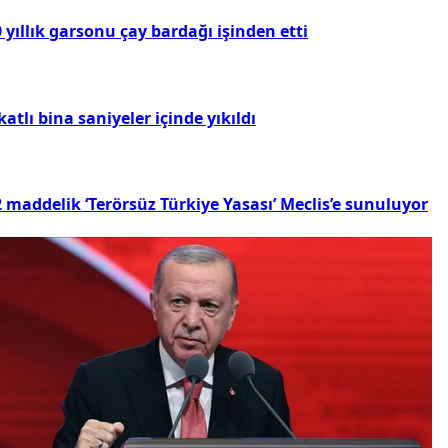
 yıllık garsonu çay bardağı işinden etti
katlı bina saniyeler içinde yıkıldı
 maddelik ‘Terörsüz Türkiye Yasası’ Meclis’e sunuluyor