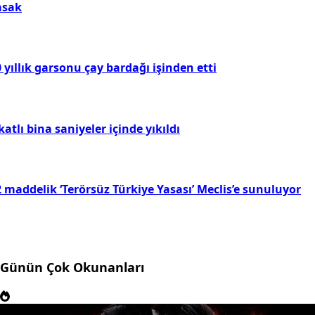
asak
 yıllık garsonu çay bardağı işinden etti
katlı bina saniyeler içinde yıkıldı
 maddelik ‘Terörsüz Türkiye Yasası’ Meclis’e sunuluyor
Günün Çok Okunanları