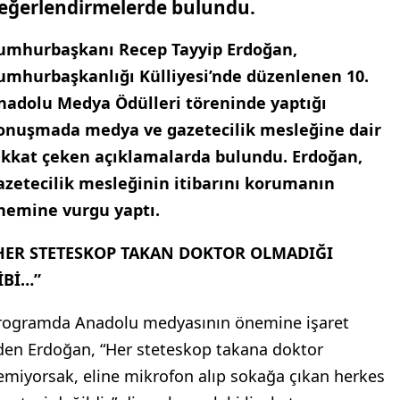
eğerlendirmelerde bulundu.
umhurbaşkanı Recep Tayyip Erdoğan,
umhurbaşkanlığı Külliyesi’nde düzenlenen 10.
nadolu Medya Ödülleri töreninde yaptığı
onuşmada medya ve gazetecilik mesleğine dair
ikkat çeken açıklamalarda bulundu. Erdoğan,
azetecilik mesleğinin itibarını korumanın
nemine vurgu yaptı.
HER STETESKOP TAKAN DOKTOR OLMADIĞI
İBİ…”
rogramda Anadolu medyasının önemine işaret
den Erdoğan, “Her steteskop takana doktor
emiyorsak, eline mikrofon alıp sokağa çıkan herkes