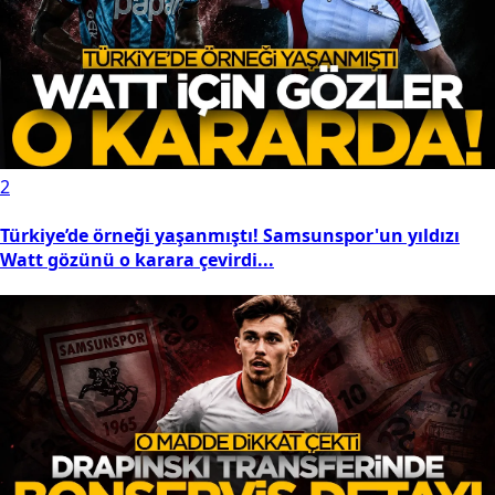
2
Türkiye’de örneği yaşanmıştı! Samsunspor'un yıldızı
Watt gözünü o karara çevirdi...