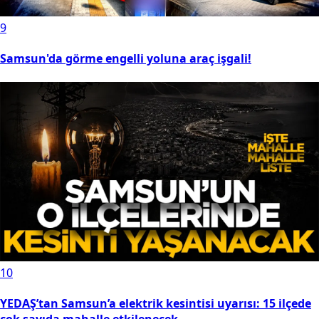
9
Samsun'da görme engelli yoluna araç işgali!
10
YEDAŞ’tan Samsun’a elektrik kesintisi uyarısı: 15 ilçede