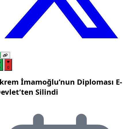
0
0
krem İmamoğlu’nun Diploması E-
evlet’ten Silindi