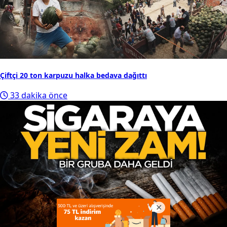
Çiftçi 20 ton karpuzu halka bedava dağıttı
33 dakika önce