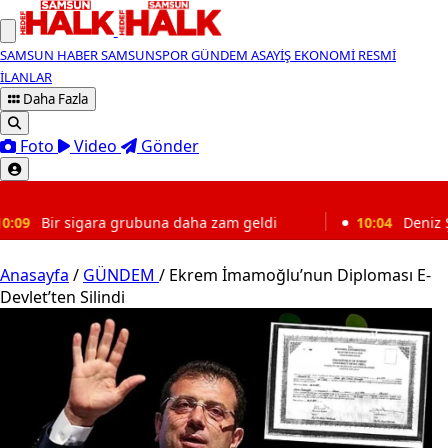
SAMSUN HABER
SAMSUNSPOR
GÜNDEM
ASAYİŞ
EKONOMİ
RESMİ
İLANLAR
Daha Fazla
Foto
Video
Gönder
SON DAKİKA
buna daha zam geldi
10:04
Deniz Şeker'den Samsunspo
Anasayfa
/
GÜNDEM
/
Ekrem İmamoğlu’nun Diploması E-
Devlet’ten Silindi