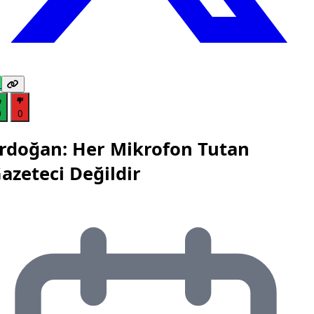
0
0
rdoğan: Her Mikrofon Tutan
azeteci Değildir