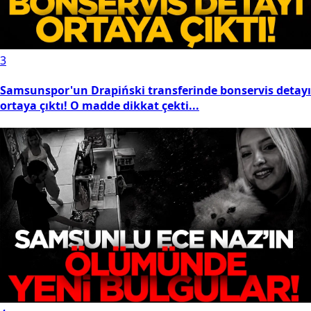
3
Samsunspor'un Drapiński transferinde bonservis detayı
ortaya çıktı! O madde dikkat çekti...