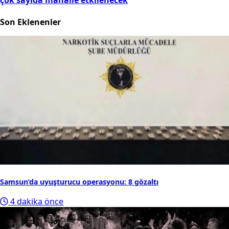
çok sayıda mahalle etkilenecek
Son Eklenenler
Samsun’da uyuşturucu operasyonu: 8 gözaltı
4 dakika önce