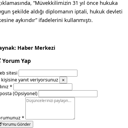
çıklamasında, “Müvekkilimizin 31 yıl önce hukuka
ygun şekilde aldığı diplomanın iptali, hukuk devleti
kesine aykırıdır” ifadelerini kullanmıştı.
aynak: Haber Merkezi
Yorum Yap
b sitesi
kişisine yanıt veriyorsunuz
✕
dınız
*
posta (Opsiyonel)
orumunuz
*
Yorumu Gönder