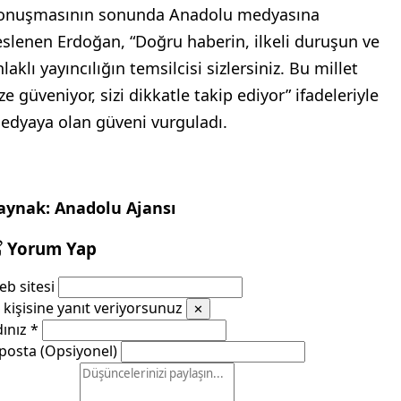
onuşmasının sonunda Anadolu medyasına
eslenen Erdoğan, “Doğru haberin, ilkeli duruşun ve
laklı yayıncılığın temsilcisi sizlersiniz. Bu millet
ze güveniyor, sizi dikkatle takip ediyor” ifadeleriyle
edyaya olan güveni vurguladı.
aynak: Anadolu Ajansı
Yorum Yap
b sitesi
kişisine yanıt veriyorsunuz
✕
dınız
*
posta (Opsiyonel)