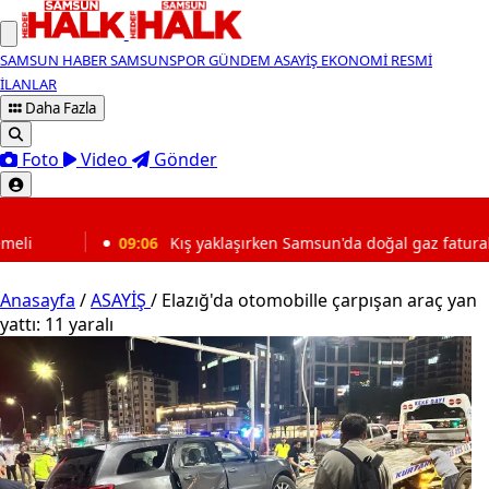
SAMSUN HABER
SAMSUNSPOR
GÜNDEM
ASAYİŞ
EKONOMİ
RESMİ
İLANLAR
Daha Fazla
Foto
Video
Gönder
SON DAKİKA
Kış yaklaşırken Samsun'da doğal gaz faturalarına dikkat
Anasayfa
/
ASAYİŞ
/
Elazığ'da otomobille çarpışan araç yan
yattı: 11 yaralı