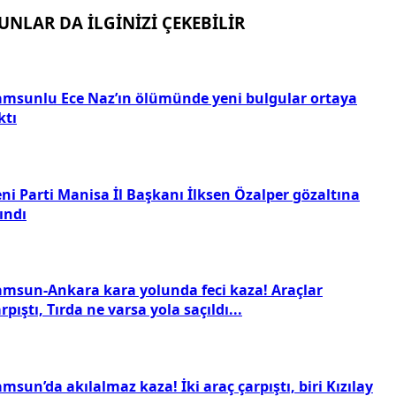
UNLAR DA İLGİNİZİ ÇEKEBİLİR
amsunlu Ece Naz’ın ölümünde yeni bulgular ortaya
ktı
ni Parti Manisa İl Başkanı İlksen Özalper gözaltına
ındı
amsun-Ankara kara yolunda feci kaza! Araçlar
rpıştı, Tırda ne varsa yola saçıldı...
msun’da akılalmaz kaza! İki araç çarpıştı, biri Kızılay