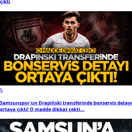
çıktı
5
Samsunspor'un Drapiński transferinde bonservis detayı
ortaya çıktı! O madde dikkat çekti...