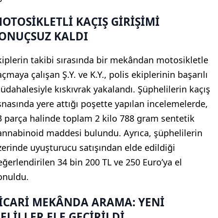
OTOSİKLETLİ KAÇIŞ GİRİŞİMİ
ONUÇSUZ KALDI
kiplerin takibi sırasında bir mekândan motosikletle
çmaya çalışan Ş.Y. ve K.Y., polis ekiplerinin başarılı
üdahalesiyle kıskıvrak yakalandı. Şüphelilerin kaçış
snasında yere attığı poşette yapılan incelemelerde,
3 parça halinde toplam 2 kilo 788 gram sentetik
annabinoid maddesi bulundu. Ayrıca, şüphelilerin
zerinde uyuşturucu satışından elde edildiği
eğerlendirilen 34 bin 200 TL ve 250 Euro’ya el
onuldu.
İCARİ MEKÂNDA ARAMA: YENİ
ELİLLER ELE GEÇİRİLDİ