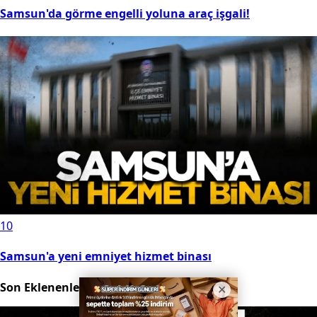
Samsun'da görme engelli yoluna araç işgali!
10
Samsun'a yeni emniyet hizmet binası
Son Eklenenler