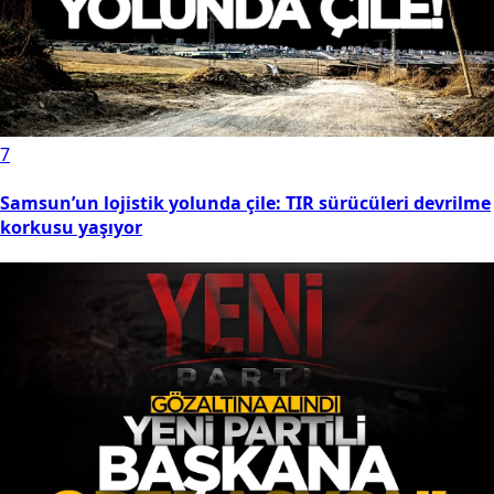
7
Samsun’un lojistik yolunda çile: TIR sürücüleri devrilme
korkusu yaşıyor