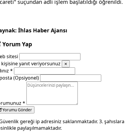
icareti" suçundan adli işlem başlatıldığı öğrenildi.
aynak: İhlas Haber Ajansı
Yorum Yap
b sitesi
kişisine yanıt veriyorsunuz
✕
dınız
*
posta (Opsiyonel)
orumunuz
*
Yorumu Gönder
Güvenlik gereği ip adresiniz saklanmaktadır. 3. şahıslara
sinlikle paylaşılmamaktadır.