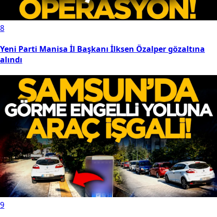
8
Yeni Parti Manisa İl Başkanı İlksen Özalper gözaltına
alındı
9