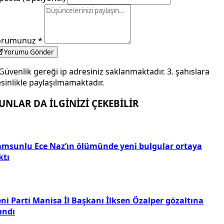
orumunuz
*
Yorumu Gönder
Güvenlik gereği ip adresiniz saklanmaktadır. 3. şahıslara
sinlikle paylaşılmamaktadır.
UNLAR DA İLGİNİZİ ÇEKEBİLİR
amsunlu Ece Naz’ın ölümünde yeni bulgular ortaya
ktı
ni Parti Manisa İl Başkanı İlksen Özalper gözaltına
ındı