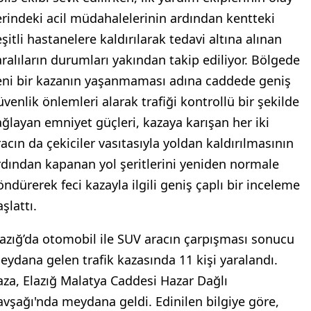
erindeki acil müdahalelerinin ardından kentteki
şitli hastanelere kaldırılarak tedavi altına alınan
aralıların durumları yakından takip ediliyor. Bölgede
eni bir kazanın yaşanmaması adına caddede geniş
üvenlik önlemleri alarak trafiği kontrollü bir şekilde
ağlayan emniyet güçleri, kazaya karışan her iki
racın da çekiciler vasıtasıyla yoldan kaldırılmasının
rdından kapanan yol şeritlerini yeniden normale
öndürerek feci kazayla ilgili geniş çaplı bir inceleme
şlattı.
lazığ’da otomobil ile SUV aracın çarpışması sonucu
eydana gelen trafik kazasında 11 kişi yaralandı.
aza, Elazığ Malatya Caddesi Hazar Dağlı
avşağı'nda meydana geldi. Edinilen bilgiye göre,