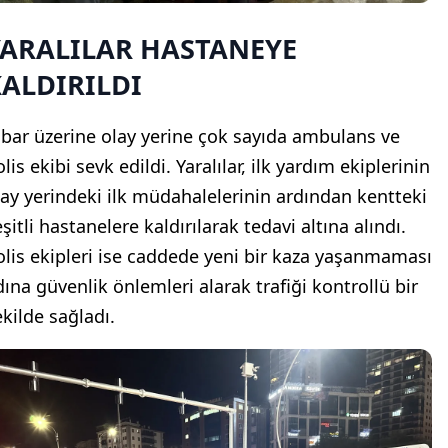
YARALILAR HASTANEYE
ALDIRILDI
hbar üzerine olay yerine çok sayıda ambulans ve
lis ekibi sevk edildi. Yaralılar, ilk yardım ekiplerinin
lay yerindeki ilk müdahalelerinin ardından kentteki
şitli hastanelere kaldırılarak tedavi altına alındı.
olis ekipleri ise caddede yeni bir kaza yaşanmaması
dına güvenlik önlemleri alarak trafiği kontrollü bir
ekilde sağladı.