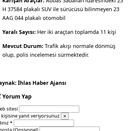
Karışan Araçlar:
Abbas Sadallah idaresindeki 23
H 37584 plakalı SUV ile sürücüsü bilinmeyen 23
AAG 044 plakalı otomobil
Yaralı Sayısı:
Her iki araçtan toplamda 11 kişi
Mevcut Durum:
Trafik akışı normale dönmüş
olup, polis incelemesi sürmektedir.
aynak: İhlas Haber Ajansı
Yorum Yap
b sitesi
kişisine yanıt veriyorsunuz
✕
dınız
*
posta (Opsiyonel)