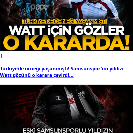
1
Türkiye’de örneği yaşanmıştı! Samsunspor'un yıldızı
Watt gözünü o karara çevirdi...