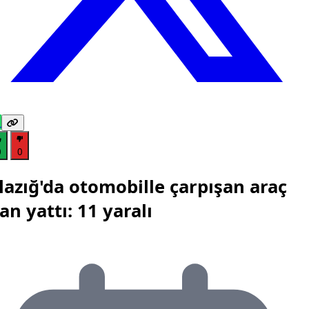
0
0
lazığ'da otomobille çarpışan araç
an yattı: 11 yaralı