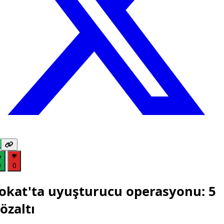
0
0
okat'ta uyuşturucu operasyonu: 5
özaltı