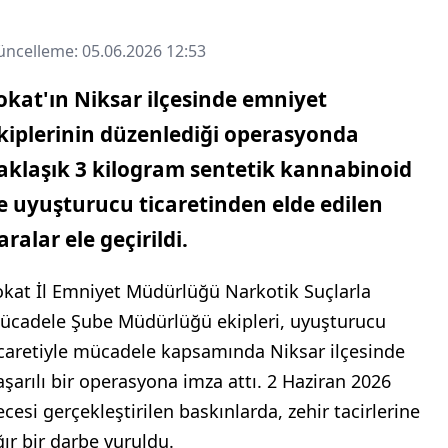
ncelleme: 05.06.2026 12:53
okat'ın Niksar ilçesinde emniyet
kiplerinin düzenlediği operasyonda
aklaşık 3 kilogram sentetik kannabinoid
le uyuşturucu ticaretinden elde edilen
aralar ele geçirildi.
okat İl Emniyet Müdürlüğü Narkotik Suçlarla
ücadele Şube Müdürlüğü ekipleri, uyuşturucu
icaretiyle mücadele kapsamında Niksar ilçesinde
aşarılı bir operasyona imza attı. 2 Haziran 2026
ecesi gerçekleştirilen baskınlarda, zehir tacirlerine
ğır bir darbe vuruldu.