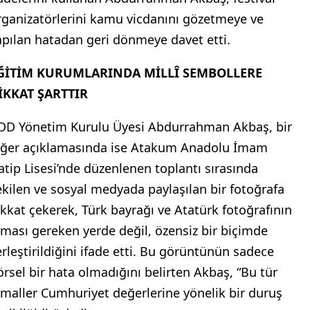
rganizatörlerini kamu vicdanını gözetmeye ve
apılan hatadan geri dönmeye davet etti.
ĞİTİM KURUMLARINDA MİLLÎ SEMBOLLERE
İKKAT ŞARTTIR
DD Yönetim Kurulu Üyesi Abdurrahman Akbaş, bir
iğer açıklamasında ise Atakum Anadolu İmam
atip Lisesi’nde düzenlenen toplantı sırasında
ekilen ve sosyal medyada paylaşılan bir fotoğrafa
ikkat çekerek, Türk bayrağı ve Atatürk fotoğrafının
lması gereken yerde değil, özensiz bir biçimde
erleştirildiğini ifade etti. Bu görüntünün sadece
örsel bir hata olmadığını belirten Akbaş, “Bu tür
hmaller Cumhuriyet değerlerine yönelik bir duruş