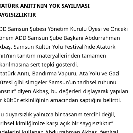
TATÜRK ANITI’NIN YOK SAYILMASI
AYGISIZLIKTIR
DD Samsun Şubesi Yönetim Kurulu Üyesi ve Önceki
önem ADD Samsun Şube Başkanı Abdurrahman
kbaş, Samsun Kültür Yolu Festivali’nde Atatürk
nıtı’nın tanıtım materyallerinden tamamen
ıkarılmasına sert tepki gösterdi.
Atatürk Anıtı, Bandırma Vapuru, Ata Yolu ve Gazi
üzesi gibi simgeler Samsun’un tarihsel ruhunu
ansıtır” diyen Akbaş, bu değerleri dışlayarak yapılan
ir kültür etkinliğinin amacından saptığını belirtti.
u duyarsızlık yalnızca bir tasarım tercihi değil,
rihsel kimliğimize karşı açık bir saygısızlıktır”
fadelerini kullanan Abdurrahman Akbaş, festival