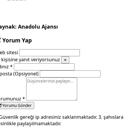
aynak: Anadolu Ajansı
Yorum Yap
b sitesi
kişisine yanıt veriyorsunuz
✕
dınız
*
posta (Opsiyonel)
orumunuz
*
Yorumu Gönder
Güvenlik gereği ip adresiniz saklanmaktadır. 3. şahıslara
sinlikle paylaşılmamaktadır.