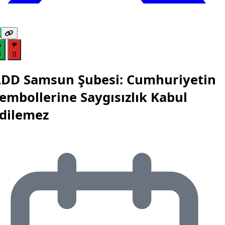
0
0
DD Samsun Şubesi: Cumhuriyetin
embollerine Saygısızlık Kabul
dilemez