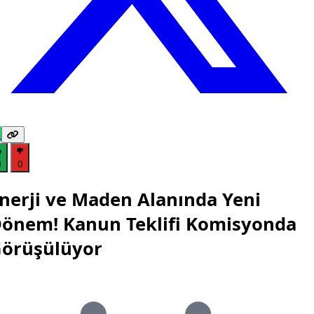
0
0
nerji ve Maden Alanında Yeni
önem! Kanun Teklifi Komisyonda
örüşülüyor