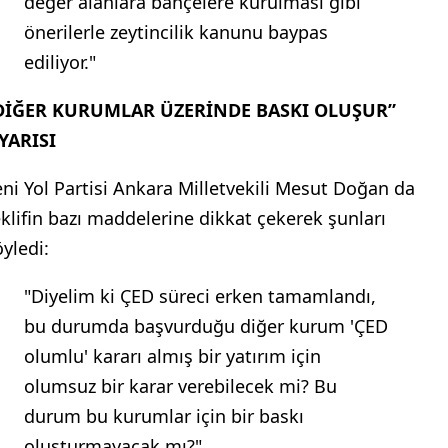
değer alanlara bahçelere kurulması gibi
önerilerle zeytincilik kanunu baypas
ediliyor."
DİĞER KURUMLAR ÜZERİNDE BASKI OLUŞUR”
YARISI
eni Yol Partisi Ankara Milletvekili Mesut Doğan da
eklifin bazı maddelerine dikkat çekerek şunları
öyledi:
"Diyelim ki ÇED süreci erken tamamlandı,
bu durumda başvurduğu diğer kurum 'ÇED
olumlu' kararı almış bir yatırım için
olumsuz bir karar verebilecek mi? Bu
durum bu kurumlar için bir baskı
oluşturmayacak mı?"