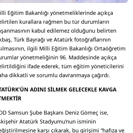
illi Eğitim Bakanlığı yönetmeliklerinde açıkça
elirtilen kurallara rağmen bu tür durumların
aşanmasının kabul edilemez olduğunu belirten
kbaş, Türk Bayrağı ve Atatürk fotoğraflarının
sılmasının, ilgili Milli Eğitim Bakanlığı Ortaöğretim
urumlar yönetmeliğinin 96. Maddesinde açıkça
elirtildiğini ifade ederek, tüm eğitim yöneticilerini
aha dikkatli ve sorumlu davranmaya çağırdı.
TATÜRK’ÜN ADINI SİLMEK GELECEKLE KAVGA
TMEKTİR
DD Samsun Şube Başkanı Deniz Gömeç ise,
skişehir Atatürk Stadyumu’nun isminin
eğiştirilmesine karşı çıkarak, bu girişimi “hafıza ve