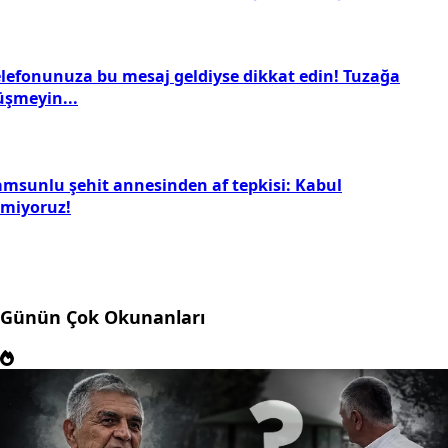
elefonunuza bu mesaj geldiyse dikkat edin! Tuzağa
üşmeyin...
amsunlu şehit annesinden af tepkisi: Kabul
tmiyoruz!
Günün Çok Okunanları