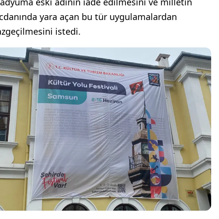
tadyuma eski adının iade edilmesini ve milletin
icdanında yara açan bu tür uygulamalardan
azgeçilmesini istedi.