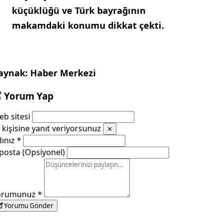
küçüklüğü ve Türk bayrağının
makamdaki konumu dikkat çekti.
aynak: Haber Merkezi
Yorum Yap
b sitesi
kişisine yanıt veriyorsunuz
✕
dınız
*
posta (Opsiyonel)
orumunuz
*
Yorumu Gönder