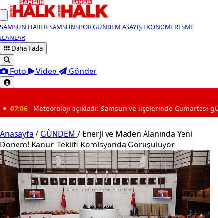
SAMSUN HABER
SAMSUNSPOR
GÜNDEM
ASAYİŞ
EKONOMİ
RESMİ
İLANLAR
Daha Fazla
Foto
Video
Gönder
SON DAKİKA
loji açıkladı: Samsun ve ilçelerinde Cumartesi günü hava nasıl ola
Anasayfa
/
GÜNDEM
/
Enerji ve Maden Alanında Yeni
Dönem! Kanun Teklifi Komisyonda Görüşülüyor