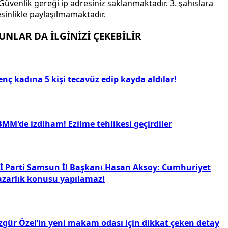
Güvenlik gereği ip adresiniz saklanmaktadır. 3. şahıslara
sinlikle paylaşılmamaktadır.
UNLAR DA İLGİNİZİ ÇEKEBİLİR
nç kadına 5 kişi tecavüz edip kayda aldılar!
BMM'de izdiham! Ezilme tehlikesi geçirdiler
Yİ Parti Samsun İl Başkanı Hasan Aksoy: Cumhuriyet
azarlık konusu yapılamaz!
zgür Özel’in yeni makam odası için dikkat çeken detay