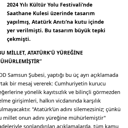
2024 Yılı Kültür Yolu Festivali’nde
Saathane Kulesi üzerinde tasarım
yapılmış, Atatürk Anıtı’na kutu içinde
yer verilmişti. Bu tasarım büyük tepki
çekmişti.
BU MİLLET, ATATÜRK’Ü YÜREĞİNE
ÜHÜRLEMİŞTİR”
DD Samsun Şubesi, yaptığı bu üç ayrı açıklamada
rtak bir mesaj vererek: Cumhuriyetin kurucu
eğerlerine yönelik kayıtsızlık ve bilinçli görmezden
elme girişimleri, halkın vicdanında karşılık
ulmayacaktır. "Atatürk’ün adını silemezsiniz; çünkü
u millet onun adını yüreğine mühürlemiştir"
fadeleriyle sonlandırılan açıklamalarda, tüm kamu