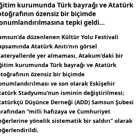
ğitim kurumunda Türk bayrağı ve Atatürk
otoğrafının özensiz bir biçimde
onumlandırılmasına tepki geldi...
amsun’da düzenlenen Kültür Yolu Festivali
apsamında Atatürk Anıtı’nın görsel
ateryallerde yer almaması, Atakum’daki bir
ğitim kurumunda Türk bayrağı ve Atatürk
otoğrafının özensiz bir biçimde
onumlandırılması ve son olarak Eskişehir
tatürk Stadyumu’nun isminin değiştirilmesi;
tatürkçü Düşünce Derneği (ADD) Samsun Şubesi
arafından “milli hafızaya ve Cumhuriyet
eğerlerine yönelik sistematik bir saldırı” olarak
eğerlendirildi.