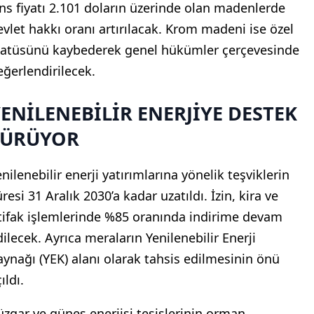
ns fiyatı 2.101 doların üzerinde olan madenlerde
evlet hakkı oranı artırılacak. Krom madeni ise özel
tatüsünü kaybederek genel hükümler çerçevesinde
eğerlendirilecek.
ENİLENEBİLİR ENERJİYE DESTEK
SÜRÜYOR
nilenebilir enerji yatırımlarına yönelik teşviklerin
resi 31 Aralık 2030’a kadar uzatıldı. İzin, kira ve
rtifak işlemlerinde %85 oranında indirime devam
dilecek. Ayrıca meraların Yenilenebilir Enerji
aynağı (YEK) alanı olarak tahsis edilmesinin önü
ıldı.
üzgar ve güneş enerjisi tesislerinin orman