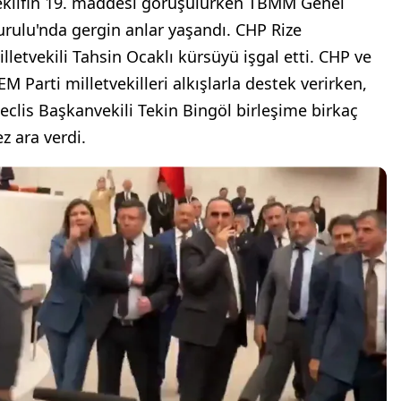
eklifin 19. maddesi görüşülürken TBMM Genel
urulu'nda gergin anlar yaşandı. CHP Rize
illetvekili Tahsin Ocaklı kürsüyü işgal etti. CHP ve
EM Parti milletvekilleri alkışlarla destek verirken,
eclis Başkanvekili Tekin Bingöl birleşime birkaç
z ara verdi.