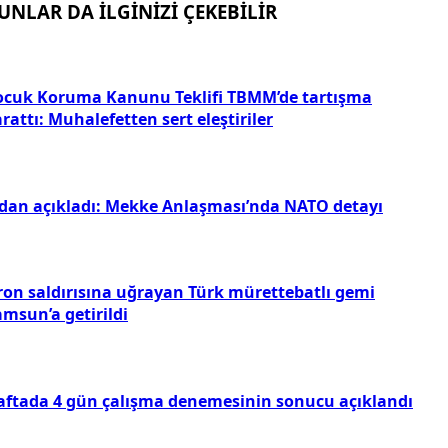
UNLAR DA İLGİNİZİ ÇEKEBİLİR
ocuk Koruma Kanunu Teklifi TBMM’de tartışma
rattı: Muhalefetten sert eleştiriler
idan açıkladı: Mekke Anlaşması’nda NATO detayı
ron saldırısına uğrayan Türk mürettebatlı gemi
msun’a getirildi
aftada 4 gün çalışma denemesinin sonucu açıklandı