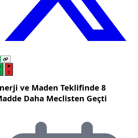
0
0
nerji ve Maden Teklifinde 8
adde Daha Meclisten Geçti