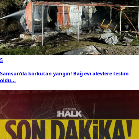
5
Samsun’da korkutan yangın! Bağ evi alevlere teslim
oldu...