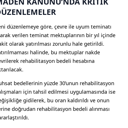
MADEN KANUNU’NDA KRİTİK
DÜZENLEMELER
eni düzenlemeye göre, çevre ile uyum teminatı
larak verilen teminat mektuplarının bir yıl içinde
kit olarak yatırılması zorunlu hale getirildi.
atırılmaması halinde, bu mektuplar nakde
evrilerek rehabilitasyon bedeli hesabına
ktarılacak.
uhsat bedellerinin yüzde 30’unun rehabilitasyon
alışmaları için tahsil edilmesi uygulamasında ise
eğişikliğe gidilerek, bu oran kaldırıldı ve onun
erine doğrudan rehabilitasyon bedeli alınması
rarlaştırıldı.