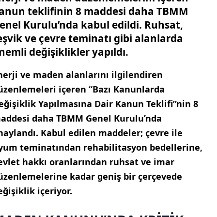
anun teklifinin 8 maddesi daha TBMM
enel Kurulu’nda kabul edildi. Ruhsat,
eşvik ve çevre teminatı gibi alanlarda
nemli değişiklikler yapıldı.
nerji ve maden alanlarını ilgilendiren
üzenlemeleri içeren “Bazı Kanunlarda
eğişiklik Yapılmasına Dair Kanun Teklifi”nin 8
addesi daha TBMM Genel Kurulu’nda
naylandı. Kabul edilen maddeler; çevre ile
yum teminatından rehabilitasyon bedellerine,
evlet hakkı oranlarından ruhsat ve imar
üzenlemelerine kadar geniş bir çerçevede
eğişiklik içeriyor.