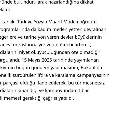
nünde bulundurularak hazırlandığına dikkat
kildi.
akanlık, Türkiye Yüzyılı Maarif Modeli öğretim
rogramlarında da kadim medeniyetten devralınan
eğerlere ve tarihe yön veren devlet büyüklerinin
anevi miraslarına yer verildiğini belirterek,
ddiaların "niyet okuyuculuğundan öte olmadığı"
urgulandı. 15 Mayıs 2025 tarihinde yayımlanan
akvimin bugün gündem yapılmasının, Bakanlığa
önelik sürdürülen iftira ve karalama kampanyasının
ir parçası olduğu ifade edilerek, bu tür mesnetsiz
ddiaların kınandığı ve kamuoyundan itibar
dilmemesi gerektiği çağrısı yapıldı.