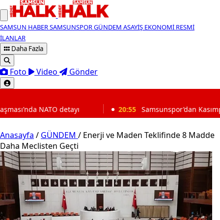
SAMSUN HABER
SAMSUNSPOR
GÜNDEM
ASAYİŞ
EKONOMİ
RESMİ
İLANLAR
Daha Fazla
Foto
Video
Gönder
SON DAKİKA
TO detayı
20:55
Samsunspor’dan Kasımpaşa karşısında 1
Anasayfa
/
GÜNDEM
/
Enerji ve Maden Teklifinde 8 Madde
Daha Meclisten Geçti