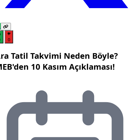
0
0
ra Tatil Takvimi Neden Böyle?
EB'den 10 Kasım Açıklaması!