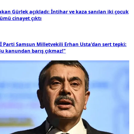
kan Gürlek açıkladı: İntihar ve kaza sanılan iki çocuk
lümü cinayet çıktı
İ Parti Samsun Milletvekili Erhan Usta'dan sert tepki:
Bu kanundan barış çıkmaz!"