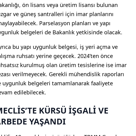
akanlığı, ön lisans veya üretim lisansı bulunan
üzgar ve güneş santralleri için imar planlarını
naylayabilecek. Parselasyon planları ve yapı
ygunluk belgeleri de Bakanlık yetkisinde olacak.
yrıca bu yapı uygunluk belgesi, iş yeri açma ve
alışma ruhsatı yerine geçecek. 2024’ten önce
uhsatsız kurulmuş olan üretim tesislerine ise imar
ezası verilmeyecek. Gerekli mühendislik raporları
e uygunluk belgeleri tamamlanarak faaliyete
evam edilebilecek.
ECLİS’TE KÜRSÜ İŞGALİ VE
ARBEDE YAŞANDI