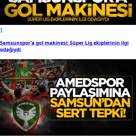
1
Samsunspor'a gol makinesi: Süper Lig ekiplerinin ilgi
odağıydı