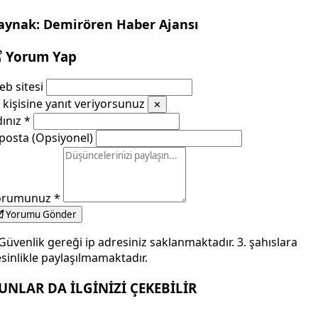
aynak: Demirören Haber Ajansı
Yorum Yap
b sitesi
kişisine yanıt veriyorsunuz
✕
dınız
*
posta (Opsiyonel)
orumunuz
*
Yorumu Gönder
Güvenlik gereği ip adresiniz saklanmaktadır. 3. şahıslara
sinlikle paylaşılmamaktadır.
UNLAR DA İLGİNİZİ ÇEKEBİLİR