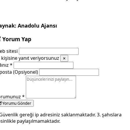
aynak: Anadolu Ajansı
Yorum Yap
b sitesi
kişisine yanıt veriyorsunuz
✕
dınız
*
posta (Opsiyonel)
orumunuz
*
Yorumu Gönder
Güvenlik gereği ip adresiniz saklanmaktadır. 3. şahıslara
sinlikle paylaşılmamaktadır.