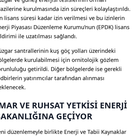
azilerine kurulmasında izin süreçleri kolaylaştırıldı.
n lisans süresi kadar izin verilmesi ve bu izinlerin
nerji Piyasası Düzenleme Kurumu’nun (EPDK) lisans
ldirimi ile uzatılması sağlandı.
üzgar santrallerinin kuş göç yolları üzerindeki
ölgelerde kurulabilmesi için ornitolojik gözlem
orunluluğu getirildi. Diğer bölgelerde ise gerekli
edbirlerin yatırımcılar tarafından alınması
eklenecek.
MAR VE RUHSAT YETKİSİ ENERJİ
BAKANLIĞINA GEÇİYOR
eni düzenlemeyle birlikte Enerji ve Tabii Kaynaklar