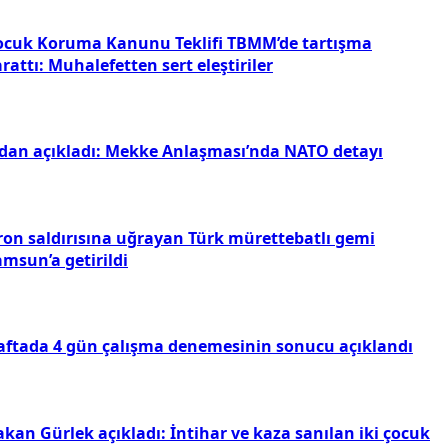
ocuk Koruma Kanunu Teklifi TBMM’de tartışma
rattı: Muhalefetten sert eleştiriler
idan açıkladı: Mekke Anlaşması’nda NATO detayı
ron saldırısına uğrayan Türk mürettebatlı gemi
msun’a getirildi
aftada 4 gün çalışma denemesinin sonucu açıklandı
kan Gürlek açıkladı: İntihar ve kaza sanılan iki çocuk