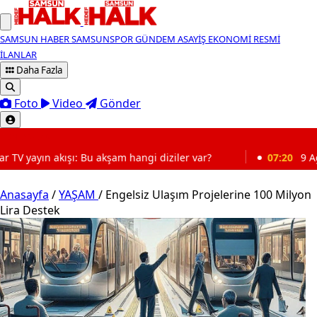
SAMSUN HABER
SAMSUNSPOR
GÜNDEM
ASAYİŞ
EKONOMİ
RESMİ
İLANLAR
Daha Fazla
Foto
Video
Gönder
SON DAKİKA
am hangi diziler var?
07:20
9 Ağustos 2026 Samsun hava
Anasayfa
/
YAŞAM
/
Engelsiz Ulaşım Projelerine 100 Milyon
Lira Destek