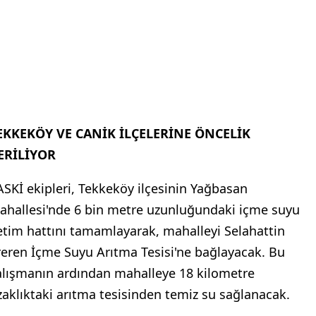
EKKEKÖY VE CANİK İLÇELERİNE ÖNCELİK
ERİLİYOR
ASKİ ekipleri, Tekkeköy ilçesinin Yağbasan
ahallesi'nde 6 bin metre uzunluğundaki içme suyu
letim hattını tamamlayarak, mahalleyi Selahattin
reren İçme Suyu Arıtma Tesisi'ne bağlayacak. Bu
alışmanın ardından mahalleye 18 kilometre
zaklıktaki arıtma tesisinden temiz su sağlanacak.