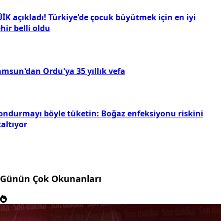
İK açıkladı! Türkiye'de çocuk büyütmek için en iyi
hir belli oldu
amsun'dan Ordu'ya 35 yıllık vefa
ondurmayı böyle tüketin: Boğaz enfeksiyonu riskini
altıyor
Günün Çok Okunanları