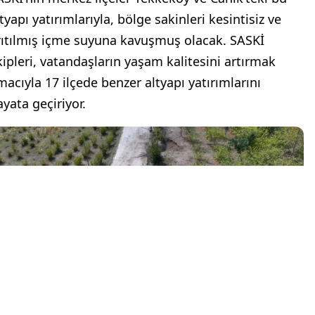
tyapı yatırımlarıyla, bölge sakinleri kesintisiz ve
rıtılmış içme suyuna kavuşmuş olacak. SASKİ
kipleri, vatandaşların yaşam kalitesini artırmak
macıyla 17 ilçede benzer altyapı yatırımlarını
ayata geçiriyor.