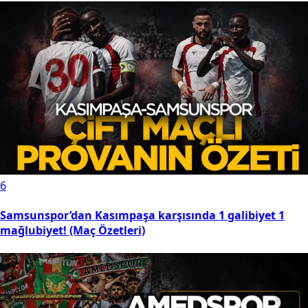
6
Samsunspor’dan Kasımpaşa karşısında 1 galibiyet 1
mağlubiyet! (Maç Özetleri)