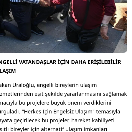
NGELLİ VATANDAŞLAR İÇİN DAHA ERİŞİLEBİLİR
LAŞIM
akan Uraloğlu, engelli bireylerin ulaşım
izmetlerinden eşit şekilde yararlanmasını sağlamak
macıyla bu projelere büyük önem verdiklerini
urguladı. "Herkes İçin Engelsiz Ulaşım" temasıyla
ayata geçirilecek bu projeler, hareket kabiliyeti
sıtlı bireyler için alternatif ulaşım imkanları