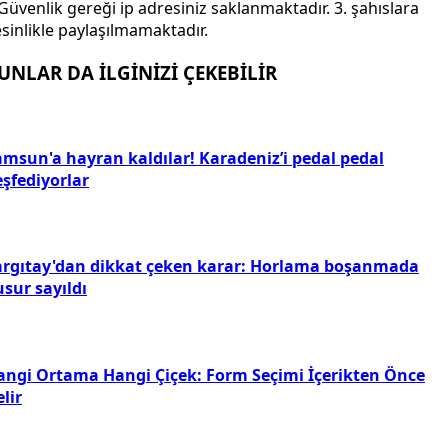
Güvenlik gereği ip adresiniz saklanmaktadır. 3. şahıslara
sinlikle paylaşılmamaktadır.
UNLAR DA İLGİNİZİ ÇEKEBİLİR
amsun'a hayran kaldılar! Karadeniz’i pedal pedal
eşfediyorlar
argıtay'dan dikkat çeken karar: Horlama boşanmada
sur sayıldı
angi Ortama Hangi Çiçek: Form Seçimi İçerikten Önce
lir