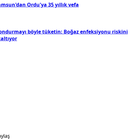
amsun'dan Ordu'ya 35 yıllık vefa
ondurmayı böyle tüketin: Boğaz enfeksiyonu riskini
altıyor
ylaş