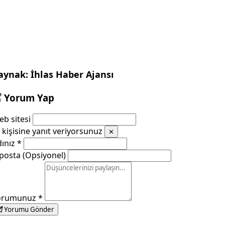
aynak: İhlas Haber Ajansı
Yorum Yap
b sitesi
kişisine yanıt veriyorsunuz
✕
dınız
*
posta (Opsiyonel)
orumunuz
*
Yorumu Gönder