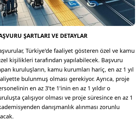
AŞVURU ŞARTLARI VE DETAYLAR
aşvurular, Türkiye'de faaliyet gösteren özel ve kamu
üzel kişilikleri tarafından yapılabilecek. Başvuru
apan kuruluşların, kamu kurumları hariç, en az 1 yıl
aaliyette bulunmuş olması gerekiyor. Ayrıca, proje
rsonelinin en az 3'te 1'inin en az 1 yıldır o
uruluşta çalışıyor olması ve proje süresince en az 1
kademisyenden danışmanlık alınması zorunlu
lacak.