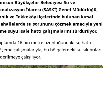
amsun Büyükşehir Belediyesi Su ve
analizasyon İdaresi (SASKİ) Genel Müdürlüğü,
anik ve Tekkeköy ilçelerinde bulunan kırsal
ahallelerde su sorununu çözmek amacıyla yeni
çme suyu isale hattı çalışmalarını sürdürüyor.
oplamda 16 bin metre uzunluğundaki su hattı
öşeme çalışmalarıyla, bu bölgelerdeki su sıkıntıları
derilmeye çalışılıyor.