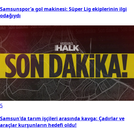
Samsunspor'a gol makinesi: Süper Lig ekiplerinin ilgi
odağıydı
5
Samsun'da tarım işçileri arasında kavga: Çadırlar ve
araçlar kurşunların hedefi oldu!