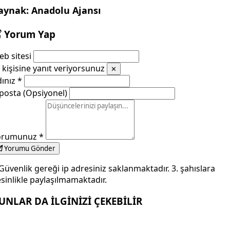
aynak: Anadolu Ajansı
Yorum Yap
b sitesi
kişisine yanıt veriyorsunuz
✕
dınız
*
posta (Opsiyonel)
orumunuz
*
Yorumu Gönder
Güvenlik gereği ip adresiniz saklanmaktadır. 3. şahıslara
sinlikle paylaşılmamaktadır.
UNLAR DA İLGİNİZİ ÇEKEBİLİR