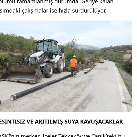
ölümü tamamlanmış durumda. Geriye kalan
ısımdaki çalışmalar ise hızla sürdürülüyor.
ESİNTİSİZ VE ARITILMIŞ SUYA KAVUŞACAKLAR
ASKİ'nin merkez ilçeler Tekkeköy ve Canik’teki bu