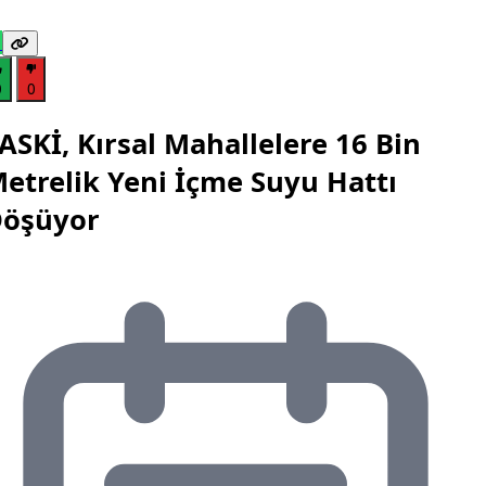
0
0
ASKİ, Kırsal Mahallelere 16 Bin
etrelik Yeni İçme Suyu Hattı
öşüyor