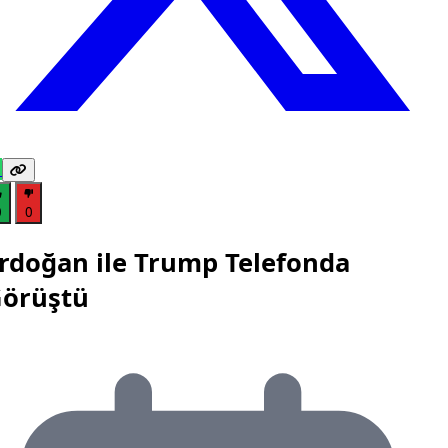
0
0
rdoğan ile Trump Telefonda
örüştü