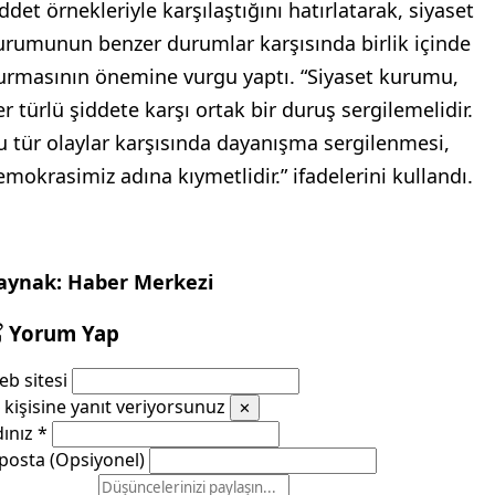
ddet örnekleriyle karşılaştığını hatırlatarak, siyaset
urumunun benzer durumlar karşısında birlik içinde
urmasının önemine vurgu yaptı. “Siyaset kurumu,
er türlü şiddete karşı ortak bir duruş sergilemelidir.
u tür olaylar karşısında dayanışma sergilenmesi,
emokrasimiz adına kıymetlidir.” ifadelerini kullandı.
aynak: Haber Merkezi
Yorum Yap
b sitesi
kişisine yanıt veriyorsunuz
✕
dınız
*
posta (Opsiyonel)