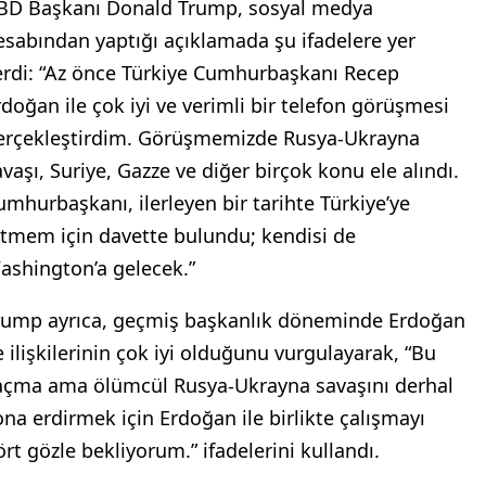
BD Başkanı Donald Trump, sosyal medya
esabından yaptığı açıklamada şu ifadelere yer
erdi: “Az önce Türkiye Cumhurbaşkanı Recep
rdoğan ile çok iyi ve verimli bir telefon görüşmesi
erçekleştirdim. Görüşmemizde Rusya-Ukrayna
avaşı, Suriye, Gazze ve diğer birçok konu ele alındı.
umhurbaşkanı, ilerleyen bir tarihte Türkiye’ye
itmem için davette bulundu; kendisi de
ashington’a gelecek.”
rump ayrıca, geçmiş başkanlık döneminde Erdoğan
le ilişkilerinin çok iyi olduğunu vurgulayarak, “Bu
açma ama ölümcül Rusya-Ukrayna savaşını derhal
ona erdirmek için Erdoğan ile birlikte çalışmayı
ört gözle bekliyorum.” ifadelerini kullandı.