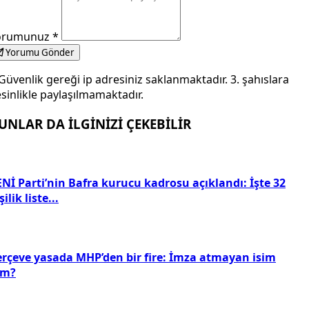
orumunuz
*
Yorumu Gönder
Güvenlik gereği ip adresiniz saklanmaktadır. 3. şahıslara
sinlikle paylaşılmamaktadır.
UNLAR DA İLGİNİZİ ÇEKEBİLİR
Nİ Parti’nin Bafra kurucu kadrosu açıklandı: İşte 32
şilik liste...
erçeve yasada MHP’den bir fire: İmza atmayan isim
im?