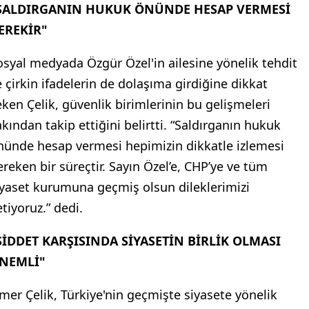
SALDIRGANIN HUKUK ÖNÜNDE HESAP VERMESİ
EREKİR"
osyal medyada Özgür Özel'in ailesine yönelik tehdit
e çirkin ifadelerin de dolaşıma girdiğine dikkat
eken Çelik, güvenlik birimlerinin bu gelişmeleri
akından takip ettiğini belirtti. “Saldırganın hukuk
nünde hesap vermesi hepimizin dikkatle izlemesi
ereken bir süreçtir. Sayın Özel’e, CHP’ye ve tüm
iyaset kurumuna geçmiş olsun dileklerimizi
etiyoruz.” dedi.
ŞİDDET KARŞISINDA SİYASETİN BİRLİK OLMASI
NEMLİ"
mer Çelik, Türkiye'nin geçmişte siyasete yönelik