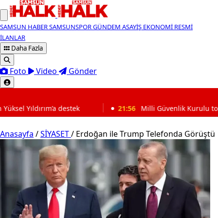
SAMSUN HABER
SAMSUNSPOR
GÜNDEM
ASAYİŞ
EKONOMİ
RESMİ
İLANLAR
Daha Fazla
Foto
Video
Gönder
SON DAKİKA
k
21:56
Milli Güvenlik Kurulu toplantısı sona erdi
Anasayfa
/
SİYASET
/
Erdoğan ile Trump Telefonda Görüştü