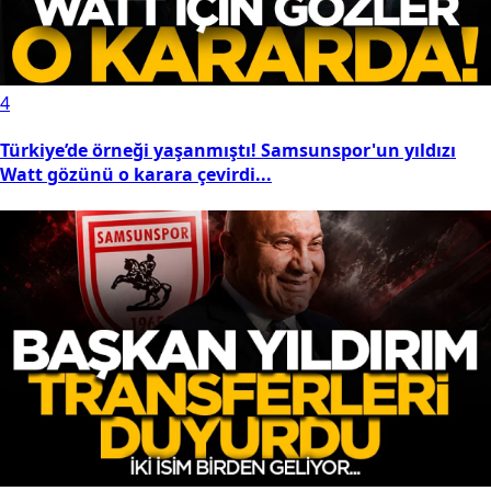
4
Türkiye’de örneği yaşanmıştı! Samsunspor'un yıldızı
Watt gözünü o karara çevirdi...