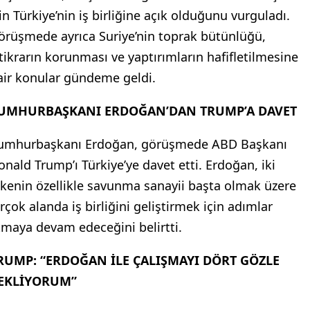
çin Türkiye’nin iş birliğine açık olduğunu vurguladı.
örüşmede ayrıca Suriye’nin toprak bütünlüğü,
stikrarın korunması ve yaptırımların hafifletilmesine
air konular gündeme geldi.
UMHURBAŞKANI ERDOĞAN’DAN TRUMP’A DAVET
umhurbaşkanı Erdoğan, görüşmede ABD Başkanı
onald Trump’ı Türkiye’ye davet etti. Erdoğan, iki
lkenin özellikle savunma sanayii başta olmak üzere
irçok alanda iş birliğini geliştirmek için adımlar
tmaya devam edeceğini belirtti.
RUMP: “ERDOĞAN İLE ÇALIŞMAYI DÖRT GÖZLE
EKLİYORUM”