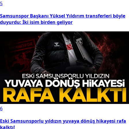
5
Samsunspor Başkanı Yüksel Yıldırım transferleri böyle
duyurdu: İki isim birden geliyor
6
Eski Samsunsporlu yıldızın yuvaya dönüş hikayesi rafa
kalktı!