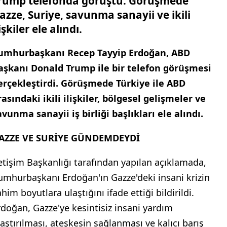
rump telefonda görüştü. Görüşmede
azze, Suriye, savunma sanayii ve ikili
lişkiler ele alındı.
umhurbaşkanı Recep Tayyip Erdoğan, ABD
aşkanı Donald Trump ile bir telefon görüşmesi
erçekleştirdi. Görüşmede Türkiye ile ABD
rasındaki ikili ilişkiler, bölgesel gelişmeler ve
avunma sanayii iş birliği başlıkları ele alındı.
AZZE VE SURİYE GÜNDEMDEYDİ
letişim Başkanlığı tarafından yapılan açıklamada,
umhurbaşkanı Erdoğan'ın Gazze'deki insani krizin
him boyutlara ulaştığını ifade ettiği bildirildi.
rdoğan, Gazze'ye kesintisiz insani yardım
laştırılması, ateşkesin sağlanması ve kalıcı barış