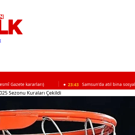
R
kararları)
23:43
Samsun'da atıl bina sosyal yaşam me
025 Sezonu Kuraları Çekildi