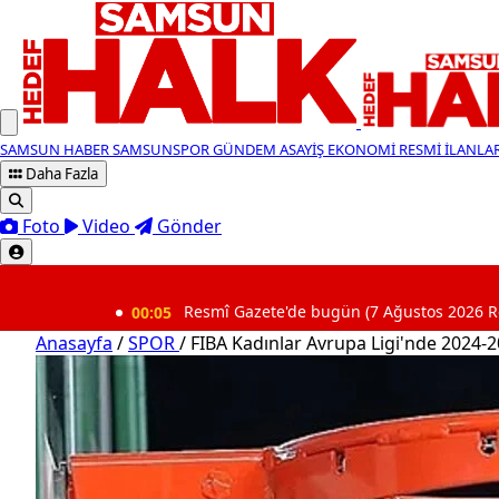
SAMSUN HABER
SAMSUNSPOR
GÜNDEM
ASAYİŞ
EKONOMİ
RESMİ İLANLA
Daha Fazla
Foto
Video
Gönder
SON DAKİKA
00:05
Resmî Gazete'de bugün (7 Ağustos 2026 Resmî Gazete 
Anasayfa
/
SPOR
/
FIBA Kadınlar Avrupa Ligi'nde 2024-2