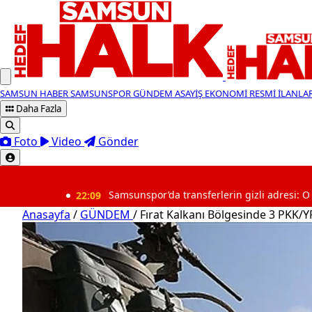
SAMSUN HABER
SAMSUNSPOR
GÜNDEM
ASAYİŞ
EKONOMİ
RESMİ İLANLA
Daha Fazla
Foto
Video
Gönder
SON DAKİKA
22:09
Samsunspor’da transferlerin gizli adresi: O kamelyada ta
Anasayfa
/
GÜNDEM
/
Fırat Kalkanı Bölgesinde 3 PKK/YPG