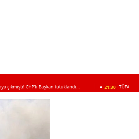
 CHP'li Başkan tutuklandı...
21:30
TÜFAD Samsun Başkanı 