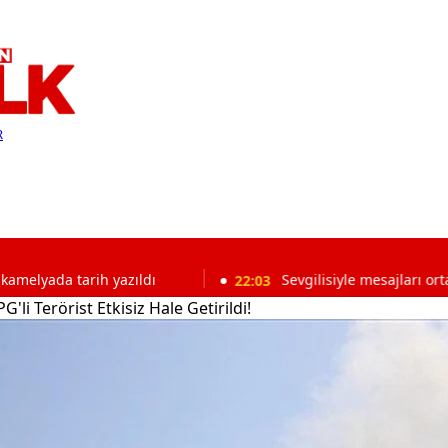
R
rih yazıldı
22:03
Sevgilisiyle mesajları ortaya çıkmıştı!
'li Terörist Etkisiz Hale Getirildi!