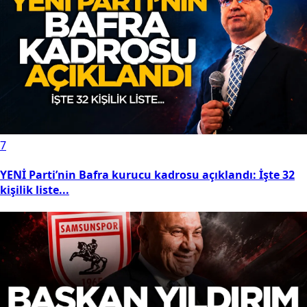
7
YENİ Parti’nin Bafra kurucu kadrosu açıklandı: İşte 32
kişilik liste...