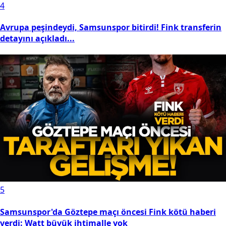
4
Avrupa peşindeydi, Samsunspor bitirdi! Fink transferin
detayını açıkladı...
5
Samsunspor'da Göztepe maçı öncesi Fink kötü haberi
verdi: Watt büyük ihtimalle yok