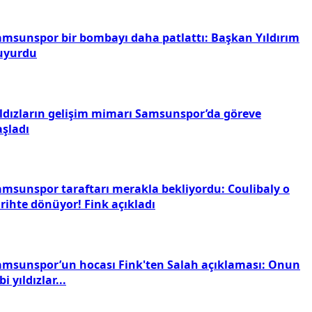
amsunspor bir bombayı daha patlattı: Başkan Yıldırım
uyurdu
ıldızların gelişim mimarı Samsunspor’da göreve
aşladı
amsunspor taraftarı merakla bekliyordu: Coulibaly o
rihte dönüyor! Fink açıkladı
amsunspor’un hocası Fink'ten Salah açıklaması: Onun
bi yıldızlar...