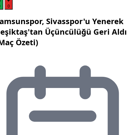
0
0
amsunspor, Sivasspor'u Yenerek
eşiktaş'tan Üçüncülüğü Geri Aldı
Maç Özeti)