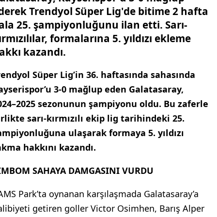
derek Trendyol Süper Lig'de bitime 2 hafta
ala 25. şampiyonluğunu ilan etti. Sarı-
ırmızılılar, formalarına 5. yıldızı ekleme
akkı kazandı.
rendyol Süper Lig’in 36. haftasında sahasında
ayserispor’u 3-0 mağlup eden Galatasaray,
024–2025 sezonunun şampiyonu oldu. Bu zaferle
irlikte sarı-kırmızılı ekip lig tarihindeki 25.
ampiyonluğuna ulaşarak formaya 5. yıldızı
akma hakkını kazandı.
İMBOM SAHAYA DAMGASINI VURDU
AMS Park’ta oynanan karşılaşmada Galatasaray’a
alibiyeti getiren goller Victor Osimhen, Barış Alper