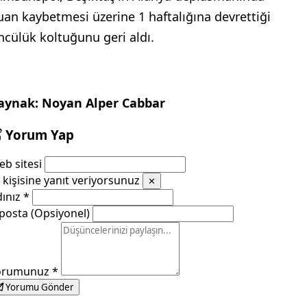
uan kaybetmesi üzerine 1 haftalığına devrettiği
’ncülük koltuğunu geri aldı.
aynak: Noyan Alper Cabbar
Yorum Yap
b sitesi
kişisine yanıt veriyorsunuz
✕
dınız
*
posta (Opsiyonel)
orumunuz
*
Yorumu Gönder