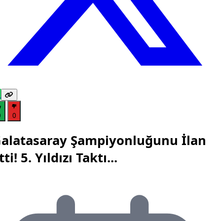
0
0
alatasaray Şampiyonluğunu İlan
tti! 5. Yıldızı Taktı...