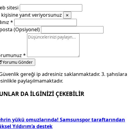
b sitesi
kişisine yanıt veriyorsunuz
✕
dınız
*
posta (Opsiyonel)
orumunuz
*
Yorumu Gönder
Güvenlik gereği ip adresiniz saklanmaktadır. 3. şahıslara
sinlikle paylaşılmamaktadır.
UNLAR DA İLGİNİZİ ÇEKEBİLİR
ehrin yükü omuzlarında! Samsunspor taraftarından
ksel Yıldırım’a destek