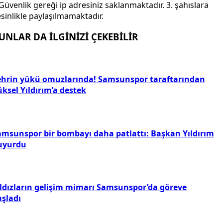
Güvenlik gereği ip adresiniz saklanmaktadır. 3. şahıslara
sinlikle paylaşılmamaktadır.
UNLAR DA İLGİNİZİ ÇEKEBİLİR
ehrin yükü omuzlarında! Samsunspor taraftarından
ksel Yıldırım’a destek
amsunspor bir bombayı daha patlattı: Başkan Yıldırım
uyurdu
ıldızların gelişim mimarı Samsunspor’da göreve
aşladı