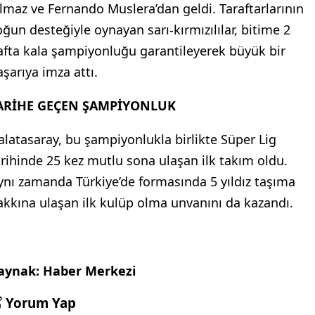
ılmaz ve Fernando Muslera’dan geldi. Taraftarlarının
oğun desteğiyle oynayan sarı-kırmızılılar, bitime 2
afta kala şampiyonluğu garantileyerek büyük bir
aşarıya imza attı.
ARİHE GEÇEN ŞAMPİYONLUK
alatasaray, bu şampiyonlukla birlikte Süper Lig
arihinde 25 kez mutlu sona ulaşan ilk takım oldu.
ynı zamanda Türkiye’de formasında 5 yıldız taşıma
akkına ulaşan ilk kulüp olma unvanını da kazandı.
aynak: Haber Merkezi
Yorum Yap