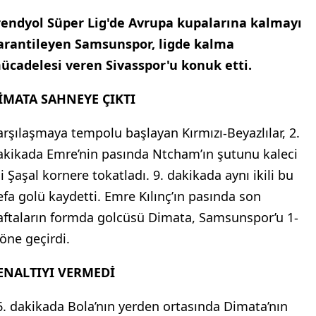
rendyol Süper Lig'de Avrupa kupalarına kalmayı
arantileyen Samsunspor, ligde kalma
ücadelesi veren Sivasspor'u konuk etti.
İMATA SAHNEYE ÇIKTI
arşılaşmaya tempolu başlayan Kırmızı-Beyazlılar, 2.
akikada Emre’nin pasında Ntcham’ın şutunu kaleci
i Şaşal kornere tokatladı. 9. dakikada aynı ikili bu
efa golü kaydetti. Emre Kılınç’ın pasında son
aftaların formda golcüsü Dimata, Samsunspor’u 1-
 öne geçirdi.
ENALTIYI VERMEDİ
6. dakikada Bola’nın yerden ortasında Dimata’nın