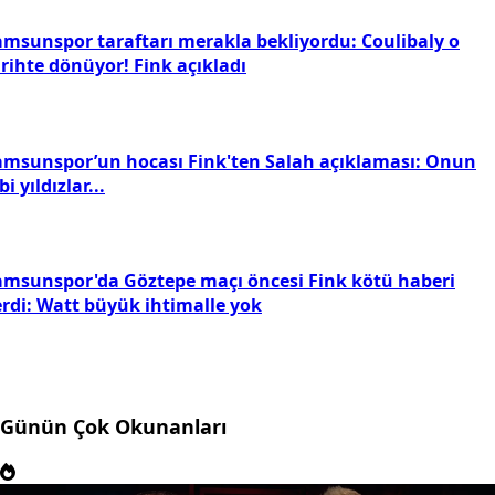
amsunspor taraftarı merakla bekliyordu: Coulibaly o
rihte dönüyor! Fink açıkladı
amsunspor’un hocası Fink'ten Salah açıklaması: Onun
bi yıldızlar...
amsunspor'da Göztepe maçı öncesi Fink kötü haberi
erdi: Watt büyük ihtimalle yok
Günün Çok Okunanları