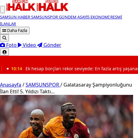
SAMSUN HABER
SAMSUNSPOR
GÜNDEM
ASAYİŞ
EKONOMİ
RESMİ
İLANLAR
Daha Fazla
Foto
Video
Gönder
SON DAKİKA
rçları rekor seviyede: En fazla artış yaşanan 3 il belli oldu
Anasayfa
/
SAMSUNSPOR
/
Galatasaray Şampiyonluğunu
İlan Etti! 5. Yıldızı Taktı...