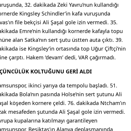
uruşunda, 32. dakikada Zeki Yavru’nun kullandığı
ornerde Kingsley Schindler’in kafa vuruşunda
vas’ın file bekçisi Ali Şaşal gole izin vermedi. 35.
akikada Emre’nin kullandığı kornerde kafayla topu
nüne alan Satka’nın sert şutu üstten auta çıktı. 39.
akikada ise Kingsley’in ortasında top Uğur Çiftçi’nin
line çarptı. Hakem ‘devam’ dedi, VAR çağırmadı.
ÇÜNCÜLÜK KOLTUĞUNU GERİ ALDI
amsunspor, ikinci yarıya da tempolu başladı. 51.
akikada Bola’nın pasında Holse’nin sert şutunu Ali
aşal köşeden kornere çeldi. 76. dakikada Ntcham’ın
zak mesafeden şutunda Ali Şaşal gole izin vermedi.
vrupa kupalarına katılmayı garantileyen
amsunspor, Beşiktaş’ın Alanya deplasmanında