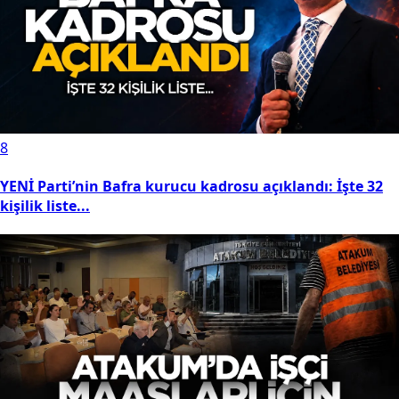
8
YENİ Parti’nin Bafra kurucu kadrosu açıklandı: İşte 32
kişilik liste...