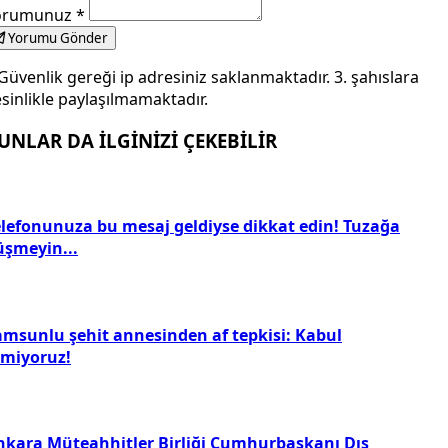
orumunuz
*
Yorumu Gönder
Güvenlik gereği ip adresiniz saklanmaktadır. 3. şahıslara
sinlikle paylaşılmamaktadır.
UNLAR DA İLGİNİZİ ÇEKEBİLİR
elefonunuza bu mesaj geldiyse dikkat edin! Tuzağa
üşmeyin...
amsunlu şehit annesinden af tepkisi: Kabul
tmiyoruz!
nkara Müteahhitler Birliği Cumhurbaşkanı Dış