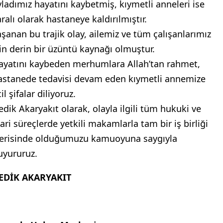
vladımız hayatını kaybetmiş, kıymetli anneleri ise
ralı olarak hastaneye kaldırılmıştır.
aşanan bu trajik olay, ailemiz ve tüm çalışanlarımız
çin derin bir üzüntü kaynağı olmuştur.
ayatını kaybeden merhumlara Allah’tan rahmet,
astanede tedavisi devam eden kıymetli annemize
il şifalar diliyoruz.
edik Akaryakıt olarak, olayla ilgili tüm hukuki ve
dari süreçlerde yetkili makamlarla tam bir iş birliği
çerisinde olduğumuzu kamuoyuna saygıyla
uyururuz.
EDİK AKARYAKIT