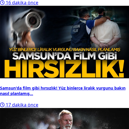
16 dakika önce
Samsun'da film gibi hırsızlık! Yüz binlerce liralık vurgunu bakın
nasıl planlamış...
17 dakika önce