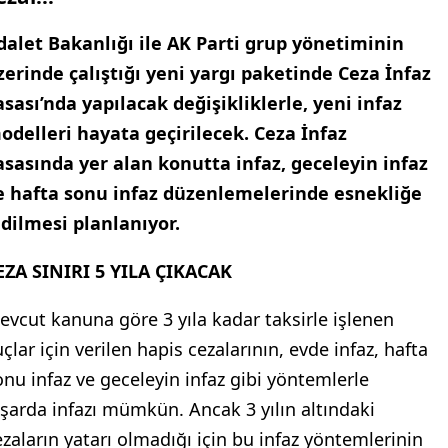
dalet Bakanlığı ile AK Parti grup yönetiminin
zerinde çalıştığı yeni yargı paketinde Ceza İnfaz
asası’nda yapılacak değişikliklerle, yeni infaz
odelleri hayata geçirilecek. Ceza İnfaz
asasında yer alan konutta infaz, geceleyin infaz
e hafta sonu infaz düzenlemelerinde esnekliğe
idilmesi planlanıyor.
EZA SINIRI 5 YILA ÇIKACAK
evcut kanuna göre 3 yıla kadar taksirle işlenen
çlar için verilen hapis cezalarının, evde infaz, hafta
onu infaz ve geceleyin infaz gibi yöntemlerle
ışarda infazı mümkün. Ancak 3 yılın altındaki
ezaların yatarı olmadığı için bu infaz yöntemlerinin