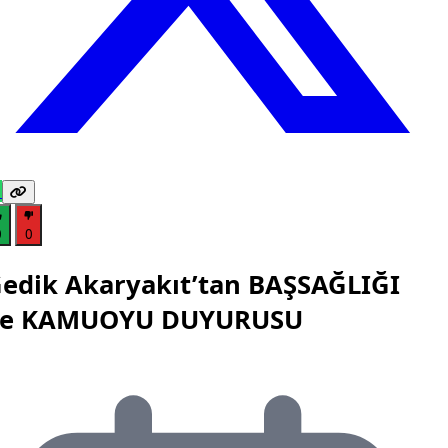
0
0
edik Akaryakıt’tan BAŞSAĞLIĞI
ve KAMUOYU DUYURUSU