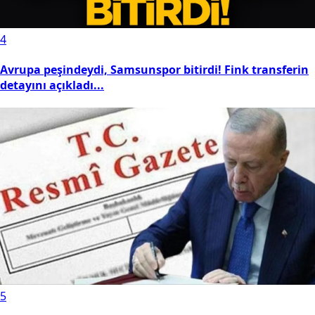
4
Avrupa peşindeydi, Samsunspor bitirdi! Fink transferin
detayını açıkladı...
5