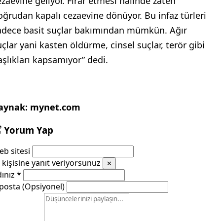
ezaevine geliyor. Firar etmesi hâlinde zaten
oğrudan kapalı cezaevine dönüyor. Bu infaz türleri
adece basit suçlar bakımından mümkün. Ağır
uçlar yani kasten öldürme, cinsel suçlar, terör gibi
aşlıkları kapsamıyor” dedi.
aynak: mynet.com
Yorum Yap
b sitesi
kişisine yanıt veriyorsunuz
✕
dınız
*
posta (Opsiyonel)