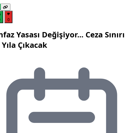
0
0
nfaz Yasası Değişiyor... Ceza Sınırı
 Yıla Çıkacak