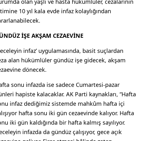
urumda olan yaşlı ve hasta hükümlüler, cezalarının
itimine 10 yıl kala evde infaz kolaylığından
ararlanabilecek.
ÜNDÜZ İŞE AKŞAM CEZAEVİNE
Geceleyin infaz’ uygulamasında, basit suçlardan
eza alan hükümlüler gündüz işe gidecek, akşam
ezaevine dönecek.
afta sonu infazda ise sadece Cumartesi-pazar
ünleri hapiste kalacaklar. AK Parti kaynakları, “Hafta
onu infaz dediğimiz sistemde mahkûm hafta içi
alışıyor hafta sonu iki gün cezaevinde kalıyor. Hafta
onu iki gün kaldığında bir hafta kalmış sayılıyor.
eceleyin infazda da gündüz çalışıyor, gece açık