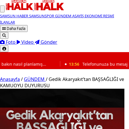
SAMSUN HABER
SAMSUNSPOR
GÜNDEM
ASAYİŞ
EKONOMİ
RESMİ
İLANLAR
Daha Fazla
Foto
Video
Gönder
SON DAKİKA
mış...
13:56
Telefonunuza bu mesaj geldiyse dikkat edi
Anasayfa
/
GÜNDEM
/
Gedik Akaryakıt’tan BAŞSAĞLIĞI ve
KAMUOYU DUYURUSU