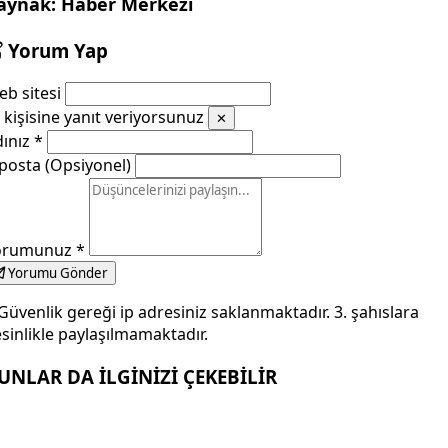
aynak: Haber Merkezi
Yorum Yap
b sitesi
kişisine yanıt veriyorsunuz
✕
dınız
*
posta (Opsiyonel)
orumunuz
*
Yorumu Gönder
Güvenlik gereği ip adresiniz saklanmaktadır. 3. şahıslara
sinlikle paylaşılmamaktadır.
UNLAR DA İLGİNİZİ ÇEKEBİLİR