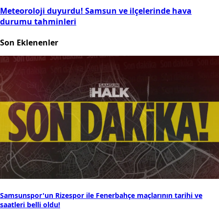
Meteoroloji duyurdu! Samsun ve ilçelerinde hava
durumu tahminleri
Son Eklenenler
Samsunspor'un Rizespor ile Fenerbahçe maçlarının tarihi ve
saatleri belli oldu!