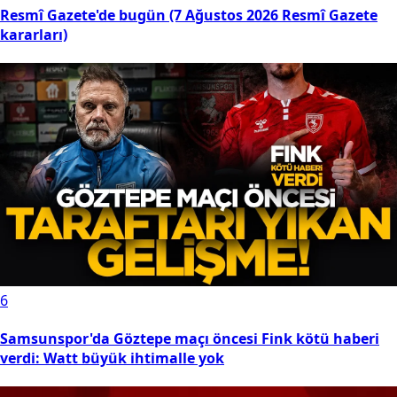
Resmî Gazete'de bugün (7 Ağustos 2026 Resmî Gazete
kararları)
6
Samsunspor'da Göztepe maçı öncesi Fink kötü haberi
verdi: Watt büyük ihtimalle yok