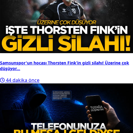
Samsunspor'un hocası Thorsten Fink’in gizli silahı! Üzerine çok
düşüyor...
44 dakika önce